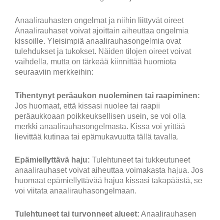
Anaalirauhasten ongelmat ja niihin liittyvät oireet
Anaalirauhaset voivat ajoittain aiheuttaa ongelmia
kissoille. Yleisimpiä anaalirauhasongelmia ovat
tulehdukset ja tukokset. Näiden tilojen oireet voivat
vaihdella, mutta on tärkeää kiinnittää huomiota
seuraaviin merkkeihin:
Tihentynyt peräaukon nuoleminen tai raapiminen:
Jos huomaat, että kissasi nuolee tai raapii
peräaukkoaan poikkeuksellisen usein, se voi olla
merkki anaalirauhasongelmasta. Kissa voi yrittää
lievittää kutinaa tai epämukavuutta tällä tavalla.
Epämiellyttävä haju:
Tulehtuneet tai tukkeutuneet
anaalirauhaset voivat aiheuttaa voimakasta hajua. Jos
huomaat epämiellyttävää hajua kissasi takapäästä, se
voi viitata anaalirauhasongelmaan.
Tulehtuneet tai turvonneet alueet:
Anaalirauhasen