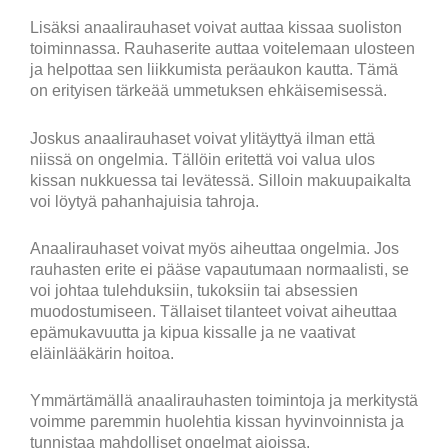
Lisäksi anaalirauhaset voivat auttaa kissaa suoliston
toiminnassa. Rauhaserite auttaa voitelemaan ulosteen
ja helpottaa sen liikkumista peräaukon kautta. Tämä
on erityisen tärkeää ummetuksen ehkäisemisessä.
Joskus anaalirauhaset voivat ylitäyttyä ilman että
niissä on ongelmia. Tällöin eritettä voi valua ulos
kissan nukkuessa tai levätessä. Silloin makuupaikalta
voi löytyä pahanhajuisia tahroja.
Anaalirauhaset voivat myös aiheuttaa ongelmia. Jos
rauhasten erite ei pääse vapautumaan normaalisti, se
voi johtaa tulehduksiin, tukoksiin tai absessien
muodostumiseen. Tällaiset tilanteet voivat aiheuttaa
epämukavuutta ja kipua kissalle ja ne vaativat
eläinlääkärin hoitoa.
Ymmärtämällä anaalirauhasten toimintoja ja merkitystä
voimme paremmin huolehtia kissan hyvinvoinnista ja
tunnistaa mahdolliset ongelmat ajoissa.