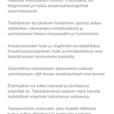
hakeutua eläinlääkärin hoitoon. Eläinlääkäri voi
diagnosoida ja hoitaa anaalirauhasongelmat
asianmukaisesti.
Tulehduksen tai tukoksen hoitaminen ajoissa auttaa
välttämään vakavampia komplikaatioita ja
varmistamaan kissan mukavuuden ja hyvinvoinnin.
Anaalirauhasten hoito ja ongelmien ennaltaehkäisy
Anaalirauhasongelmien hoito ja ennaltaehkäisy ovat
tärkeitä kissan hyvinvoinnin kannalta.
Säännölliset eläinlääkärin tarkastukset auttavat
varmistamaan, että kissan anaalirauhaset ovat terveet.
Eläinlääkäri voi tutkia rauhaset ja tarvittaessa
tyhjentää ne. Tarkastuksessa voidaan myös havaita
mahdolliset ongelmat varhaisessa vaiheessa.
Tasapainoinen ruokavalio, joka sisältää riittävästi
kuitua auttaa ylläpitämään normaalia suoliston