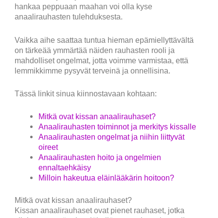
hankaa peppuaan maahan voi olla kyse
anaalirauhasten tulehduksesta.
Vaikka aihe saattaa tuntua hieman epämiellyttävältä
on tärkeää ymmärtää näiden rauhasten rooli ja
mahdolliset ongelmat, jotta voimme varmistaa, että
lemmikkimme pysyvät terveinä ja onnellisina.
Tässä linkit sinua kiinnostavaan kohtaan:
Mitkä ovat kissan anaalirauhaset?
Anaalirauhasten toiminnot ja merkitys kissalle
Anaalirauhasten ongelmat ja niihin liittyvät
oireet
Anaalirauhasten hoito ja ongelmien
ennaltaehkäisy
Milloin hakeutua eläinlääkärin hoitoon?
Mitkä ovat kissan anaalirauhaset?
Kissan anaalirauhaset ovat pienet rauhaset, jotka