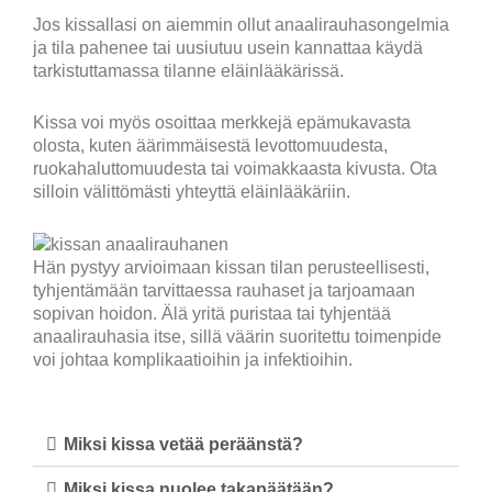
Jos kissallasi on aiemmin ollut anaalirauhasongelmia
ja tila pahenee tai uusiutuu usein kannattaa käydä
tarkistuttamassa tilanne eläinlääkärissä.
Kissa voi myös osoittaa merkkejä epämukavasta
olosta, kuten äärimmäisestä levottomuudesta,
ruokahaluttomuudesta tai voimakkaasta kivusta. Ota
silloin välittömästi yhteyttä eläinlääkäriin.
Hän pystyy arvioimaan kissan tilan perusteellisesti,
tyhjentämään tarvittaessa rauhaset ja tarjoamaan
sopivan hoidon. Älä yritä puristaa tai tyhjentää
anaalirauhasia itse, sillä väärin suoritettu toimenpide
voi johtaa komplikaatioihin ja infektioihin.
Miksi kissa vetää peräänstä?
Miksi kissa nuolee takapäätään?