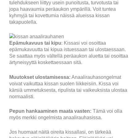
tulehdukseen liittyy usein punoitusta, turvotusta tai
jopa haavaumia peräaukon ympärillä. Voit tuntea
kyhmyjä tai kovettumia näissä alueissa kissan
takapuolella.
Epämukavuus tai kipu
: Kissasi voi osoittaa
epämukavuutta tai kipua istuessaan tai ulostaessaan.
Se saattaa myös vältellä peräaukon aluetta tai osoittaa
ärtyneisyyttä koskettaessaan sitä.
Muutokset ulostamisessa:
Anaalirauhasongelmat
voivat vaikuttaa kissan suolen liikkeisiin. Kissa voi
kärsiä ummetuksesta, ripulista tai vaikeuksista ulostaa
normaalisti.
Pepun hankaaminen maata vasten:
Tämä voi olla
myös merkki ongelmista anaalirauhasissa.
Jos huomaat näitä oireita kissallasi, on tärkeää