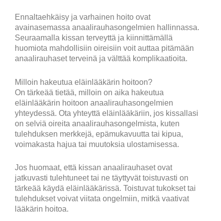
Ennaltaehkäisy ja varhainen hoito ovat
avainasemassa anaalirauhasongelmien hallinnassa.
Seuraamalla kissan terveyttä ja kiinnittämällä
huomiota mahdollisiin oireisiin voit auttaa pitämään
anaalirauhaset terveinä ja välttää komplikaatioita.
Milloin hakeutua eläinlääkärin hoitoon?
On tärkeää tietää, milloin on aika hakeutua
eläinlääkärin hoitoon anaalirauhasongelmien
yhteydessä. Ota yhteyttä eläinlääkäriin, jos kissallasi
on selviä oireita anaalirauhasongelmista, kuten
tulehduksen merkkejä, epämukavuutta tai kipua,
voimakasta hajua tai muutoksia ulostamisessa.
Jos huomaat, että kissan anaalirauhaset ovat
jatkuvasti tulehtuneet tai ne täyttyvät toistuvasti on
tärkeää käydä eläinlääkärissä. Toistuvat tukokset tai
tulehdukset voivat viitata ongelmiin, mitkä vaativat
lääkärin hoitoa.