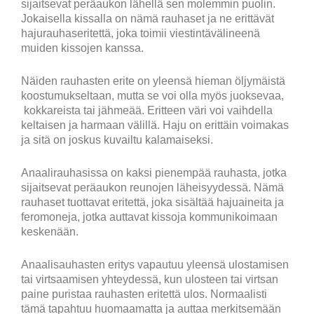
sijaitsevat peräaukon lähellä sen molemmin puolin.
Jokaisella kissalla on nämä rauhaset ja ne erittävät
hajurauhaseritettä, joka toimii viestintävälineenä
muiden kissojen kanssa.
Näiden rauhasten erite on yleensä hieman öljymäistä
koostumukseltaan, mutta se voi olla myös juoksevaa,
kokkareista tai jähmeää. Eritteen väri voi vaihdella
keltaisen ja harmaan välillä. Haju on erittäin voimakas
ja sitä on joskus kuvailtu kalamaiseksi.
Anaalirauhasissa on kaksi pienempää rauhasta, jotka
sijaitsevat peräaukon reunojen läheisyydessä. Nämä
rauhaset tuottavat eritettä, joka sisältää hajuaineita ja
feromoneja, jotka auttavat kissoja kommunikoimaan
keskenään.
Anaalisauhasten eritys vapautuu yleensä ulostamisen
tai virtsaamisen yhteydessä, kun ulosteen tai virtsan
paine puristaa rauhasten eritettä ulos. Normaalisti
tämä tapahtuu huomaamatta ja auttaa merkitsemään