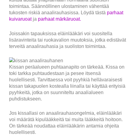
toimintaa. Säännöllinen ulostaminen vähentää
tukosten riskiä anaalirauhasissa. Löydä tästä
parhaat
kuivaruoat
ja
parhaat märkäruoat.
Joissakin tapauksissa eläinlääkäri voi suositella
lisäravinteita tai ruokavalion muutoksia, jotka edistävät
terveitä anaalirauhasia ja suoliston toimintaa.
Kissan peräalueen puhtaanapito on tärkeää. Kissa on
toki tarkka puhtaudestaan ja pesee itsensä
huolellisesti. Tarvittaessa voit pyyhkiä hellävaraisesti
kissan takapuolen kostealla liinalla tai käyttää erityisiä
pyyhkeitä, jotka on suunniteltu anaalialueen
puhdistukseen.
Jos kissallasi on anaalirauhasongelmia, eläinlääkäri
voi määrätä kipulääkkeitä tai muita lääkkeitä hoitoon.
On tärkeää noudattaa eläinlääkärin antamia ohjeita
huolellisesti.