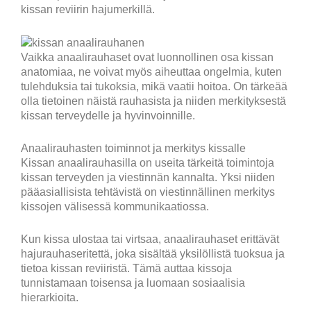
kissan reviirin hajumerkillä.
Vaikka anaalirauhaset ovat luonnollinen osa kissan
anatomiaa, ne voivat myös aiheuttaa ongelmia, kuten
tulehduksia tai tukoksia, mikä vaatii hoitoa. On tärkeää
olla tietoinen näistä rauhasista ja niiden merkityksestä
kissan terveydelle ja hyvinvoinnille.
Anaalirauhasten toiminnot ja merkitys kissalle
Kissan anaalirauhasilla on useita tärkeitä toimintoja
kissan terveyden ja viestinnän kannalta. Yksi niiden
pääasiallisista tehtävistä on viestinnällinen merkitys
kissojen välisessä kommunikaatiossa.
Kun kissa ulostaa tai virtsaa, anaalirauhaset erittävät
hajurauhaseritettä, joka sisältää yksilöllistä tuoksua ja
tietoa kissan reviiristä. Tämä auttaa kissoja
tunnistamaan toisensa ja luomaan sosiaalisia
hierarkioita.