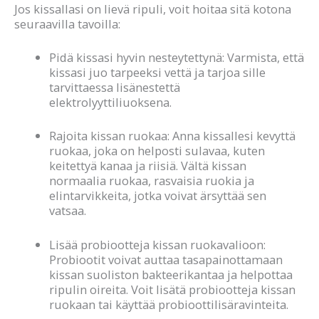
Jos kissallasi on lievä ripuli, voit hoitaa sitä kotona
seuraavilla tavoilla:
Pidä kissasi hyvin nesteytettynä: Varmista, että
kissasi juo tarpeeksi vettä ja tarjoa sille
tarvittaessa lisänestettä
elektrolyyttiliuoksena.
Rajoita kissan ruokaa: Anna kissallesi kevyttä
ruokaa, joka on helposti sulavaa, kuten
keitettyä kanaa ja riisiä. Vältä kissan
normaalia ruokaa, rasvaisia ruokia ja
elintarvikkeita, jotka voivat ärsyttää sen
vatsaa.
Lisää probiootteja kissan ruokavalioon:
Probiootit voivat auttaa tasapainottamaan
kissan suoliston bakteerikantaa ja helpottaa
ripulin oireita. Voit lisätä probiootteja kissan
ruokaan tai käyttää probioottilisäravinteita.