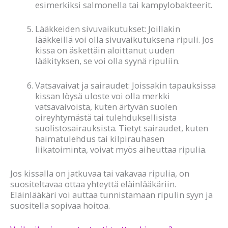
esimerkiksi salmonella tai kampylobakteerit.
Lääkkeiden sivuvaikutukset: Joillakin
lääkkeillä voi olla sivuvaikutuksena ripuli. Jos
kissa on äskettäin aloittanut uuden
lääkityksen, se voi olla syynä ripuliin.
Vatsavaivat ja sairaudet: Joissakin tapauksissa
kissan löysä uloste voi olla merkki
vatsavaivoista, kuten ärtyvän suolen
oireyhtymästä tai tulehduksellisista
suolistosairauksista. Tietyt sairaudet, kuten
haimatulehdus tai kilpirauhasen
liikatoiminta, voivat myös aiheuttaa ripulia.
Jos kissalla on jatkuvaa tai vakavaa ripulia, on
suositeltavaa ottaa yhteyttä eläinlääkäriin.
Eläinlääkäri voi auttaa tunnistamaan ripulin syyn ja
suositella sopivaa hoitoa.