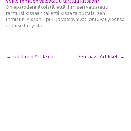
Voiko ihmisen vatsatauti tarttua kissaan?
On epätodennäköistä, että ihmisen vatsatauti
tarttuisi kissaan tai että kissa tartuttaisi sen
ihmisiin. Kissan ripuli ja vatsavaivat johtuvat yleensä
erilaisista syistä.
←
Edellinen Artikkeli
Seuraava Artikkeli
→