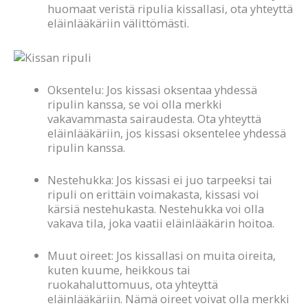
huomaat veristä ripulia kissallasi, ota yhteyttä
eläinlääkäriin välittömästi.
Oksentelu: Jos kissasi oksentaa yhdessä
ripulin kanssa, se voi olla merkki
vakavammasta sairaudesta. Ota yhteyttä
eläinlääkäriin, jos kissasi oksentelee yhdessä
ripulin kanssa.
Nestehukka: Jos kissasi ei juo tarpeeksi tai
ripuli on erittäin voimakasta, kissasi voi
kärsiä nestehukasta. Nestehukka voi olla
vakava tila, joka vaatii eläinlääkärin hoitoa.
Muut oireet: Jos kissallasi on muita oireita,
kuten kuume, heikkous tai
ruokahaluttomuus, ota yhteyttä
eläinlääkäriin. Nämä oireet voivat olla merkki