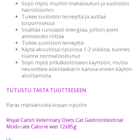
Sopii myös muihin mahalaukun ja suoliston
häiriötiloihin
Tukee suoliston terveyttä ja auttaa
toipumisessa
Sisältää runsaasti energiaa, jolloin pieni
annoskoko riittää
Tukee suoliston terveyttä
Käytä akuutissa ripulissa 1-2 viikkoa, kunnes
tilanne normalisoitunut
Sopii myös pitkäkestoiseen käyttöön, mutta
neuvottele eläinlääkärin kanssa ennen käytön
aloittamista.
TUTUSTU TÄSTÄ TUOTTEESEEN
Paras märkäruoka kissan ripuliin
Royal Canin Veterinary Diets Cat Gastrointestinal
Mod
er
ate Calorie wet 12x85g