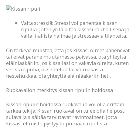
Vältä stressiä: Stressi voi pahentaa kissan
ripulia, joten yritä pitää kissasi rauhallisena ja
vältä liiallista hälinää ja stressaavia tilanteita.
On tärkeää muistaa, että jos kissasi oireet pahenevat
tai eivät parane muutamassa päivässä, ota yhteyttä
eläinlääkäriin. Jos kissallasi on vakavia oireita, kuten
veristä ripulia, oksentelua tai voimakasta
nestehukkaa, ota yhteyttä eläinlääkäriin heti.
Ruokavalion merkitys kissan ripulin hoidossa
Kissan ripulin hoidossa ruokavalio voi olla erittäin
tärkeä tekijä. Kissan ruokavalion tulee olla helposti
sulava ja sisältää tarvittavat ravintoaineet, jotta
kissasi elimistö pystyy toipumaan ripulista.