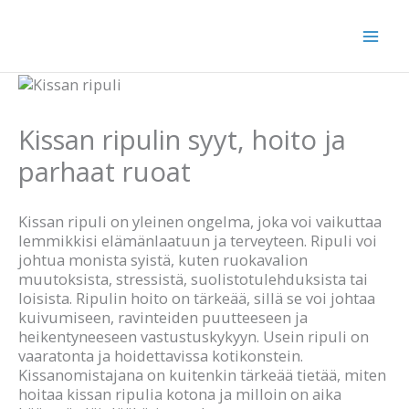
Siirry
sisältöön
Kissan ripulin syyt, hoito ja
parhaat ruoat
Kissan ripuli on yleinen ongelma, joka voi vaikuttaa
lemmikkisi elämänlaatuun ja terveyteen. Ripuli voi
johtua monista syistä, kuten ruokavalion
muutoksista, stressistä, suolistotulehduksista tai
loisista. Ripulin hoito on tärkeää, sillä se voi johtaa
kuivumiseen, ravinteiden puutteeseen ja
heikentyneeseen vastustuskykyyn. Usein ripuli on
vaaratonta ja hoidettavissa kotikonstein.
Kissanomistajana on kuitenkin tärkeää tietää, miten
hoitaa kissan ripulia kotona ja milloin on aika