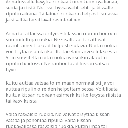
Anna kissalle kevyttä ruokaa kuten keitettyä kanaa,
seitiä ja riisiä. Ne ovat hyviä vaihtoehtoja kissalle
ripulin aikana. Tällainen ruoka on helposti sulavaa
ja sisältää tarvittavat ravintoaineet.
Anna tarvittaessa erityisesti kissan ripulin hoitoon
suunniteltuja ruokia. Ne sisältävät tarvittavat
ravintoaineet ja ovat helposti sulavia. Näitä ruokia
voit löytää eläinlääkäriltä tai eläintarvikeliikkeestä.
Voin suositella näitä ruokia varsinkin akuutin
ripulin hoidossa. Ne rauhoittavat kissan vatsaa
hyvin.
Kuitu auttaa vatsaa toimimaan normaalisti ja voi
auttaa ripulin oireiden helpottamisessa. Voit lisätä
kuitua kissan ruokaan esimerkiksi keitetystä riisistä
tai kasviksista.
Vältä rasvaisia ruokia. Ne voivat ärsyttää kissan
vatsaa ja pahentaa ripulia. Vältä kissan
ruokavaliossa rasvaisia ruokia, kuten lihaa tai