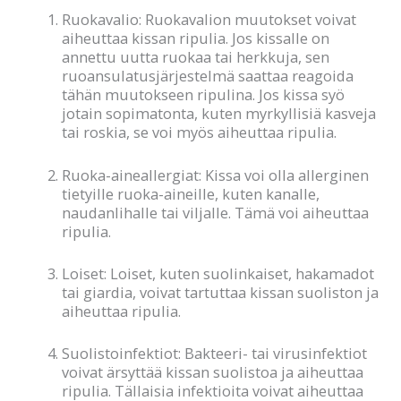
Ruokavalio: Ruokavalion muutokset voivat
aiheuttaa kissan ripulia. Jos kissalle on
annettu uutta ruokaa tai herkkuja, sen
ruoansulatusjärjestelmä saattaa reagoida
tähän muutokseen ripulina. Jos kissa syö
jotain sopimatonta, kuten myrkyllisiä kasveja
tai roskia, se voi myös aiheuttaa ripulia.
Ruoka-aineallergiat: Kissa voi olla allerginen
tietyille ruoka-aineille, kuten kanalle,
naudanlihalle tai viljalle. Tämä voi aiheuttaa
ripulia.
Loiset: Loiset, kuten suolinkaiset, hakamadot
tai giardia, voivat tartuttaa kissan suoliston ja
aiheuttaa ripulia.
Suolistoinfektiot: Bakteeri- tai virusinfektiot
voivat ärsyttää kissan suolistoa ja aiheuttaa
ripulia. Tällaisia infektioita voivat aiheuttaa