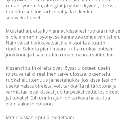
ruuan syöminen, allergiat ja yliherkkyydet, stressi,
tulehdukset, loistartunnat ja lääkkeiden
sivuvaikutukset.
Muistathan, että kun annat kissallesi ruokaa mitä se
ei ole aiemmin syönyt se kannattaa tehdä vähitellen.
Näin vältät herkkävatsaisilla kissoilla akuutin
ripulin. Sekoita pieni määrä uutta ruokaa entisen
joukkoon ja lisää uuden ruoan määrää vähitellen.
Kissan ripulin oireita ovat löysät ulosteet, usein
toistuva tai kiireellinen tarve ulostaa, oksentelu,
ruokahaluttomuus ja nestehukka. Jos kissallasi on
useita näistä oireista, voit tarkkailla niitä kotona ja
varmistaa, että kissasi juo tarpeeksi vettä. Jos oireet
jatkuvat yli 24 tunnin ajan, on tärkeää hakeutua
eläinlääkärin hoitoon.
Miten kissan ripulia hoidetaan?