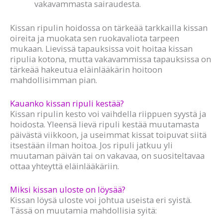
vakavammasta sairaudesta.
Kissan ripulin hoidossa on tärkeää tarkkailla kissan
oireita ja muokata sen ruokavaliota tarpeen
mukaan. Lievissä tapauksissa voit hoitaa kissan
ripulia kotona, mutta vakavammissa tapauksissa on
tärkeää hakeutua eläinlääkärin hoitoon
mahdollisimman pian.
Kauanko kissan ripuli kestää?
Kissan ripulin kesto voi vaihdella riippuen syystä ja
hoidosta. Yleensä lievä ripuli kestää muutamasta
päivästä viikkoon, ja useimmat kissat toipuvat siitä
itsestään ilman hoitoa. Jos ripuli jatkuu yli
muutaman päivän tai on vakavaa, on suositeltavaa
ottaa yhteyttä eläinlääkäriin.
Miksi kissan uloste on löysää?
Kissan löysä uloste voi johtua useista eri syistä.
Tässä on muutamia mahdollisia syitä: