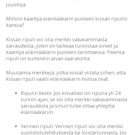
juustoja.
Milloin kääntyä eläinlääkärin puoleen kissan ripulin
kanssa?
Kissan ripuli voi olla merkki vakavammasta
sairaudesta, joten on tärkeää tunnistaa oireet ja
kääntyä eläinlääkärin puoleen tarvittaessa. Yleensä
ripuli on kuitenkin aivan vaaratonta.
Muutamia merkkejä, jotka voivat viitata siihen, että
kissan ripuli vaatii eläinlääkärin hoitoa ovat:
Ripulin kesto: Jos kissallasi on ripulia yli 24
tunnin ajan, se voi olla merkki vakavammasta
sairaudesta ja sinun tulee ottaa yhteyttä
eläinlääkäriin.
Verinen ripuli: Verinen ripuli voi olla merkki
suolistotulehduksesta tai loistartunnasta. Jos