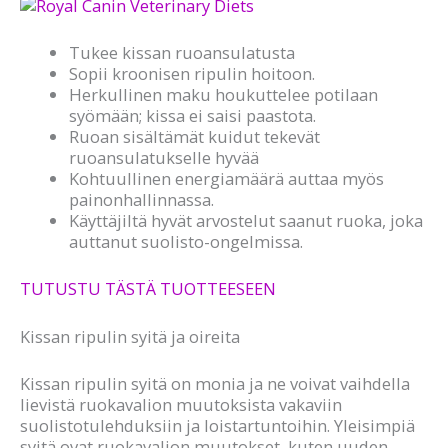
Tukee kissan ruoansulatusta
Sopii kroonisen ripulin hoitoon.
Herkullinen maku houkuttelee potilaan
syömään; kissa ei saisi paastota.
Ruoan sisältämät kuidut tekevät
ruoansulatukselle hyvää
Kohtuullinen energiamäärä auttaa myös
painonhallinnassa.
Käyttäjiltä hyvät arvostelut saanut ruoka, joka
auttanut suolisto-ongelmissa.
TUTUSTU TÄSTÄ TUOTTEESEEN
Kissan ripulin syitä ja oireita
Kissan ripulin syitä on monia ja ne voivat vaihdella
lievistä ruokavalion muutoksista vakaviin
suolistotulehduksiin ja loistartuntoihin. Yleisimpiä
syitä ovat ruokavalion muutokset, kuten uuden