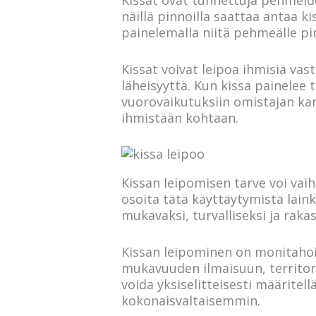
näillä pinnoilla saattaa antaa 
painelemalla niitä pehmeälle pin
Kissat voivat leipoa ihmisiä vast
läheisyyttä. Kun kissa painelee ta
vuorovaikutuksiin omistajan kan
ihmistään kohtaan.
Kissan leipomisen tarve voi vaih
osoita tätä käyttäytymistä lain
mukavaksi, turvalliseksi ja raka
Kissan leipominen on monitahoin
mukavuuden ilmaisuun, territori
voida yksiselitteisesti määrite
kokonaisvaltaisemmin.