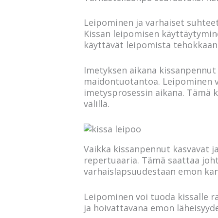
Leipominen ja varhaiset suhteet
Kissan leipomisen käyttäytymin
käyttävät leipomista tehokkaa
Imetyksen aikana kissanpennut 
maidontuotantoa. Leipominen vo
imetysprosessin aikana. Tämä k
välillä.
Vaikka kissanpennut kasvavat ja
repertuaaria. Tämä saattaa johtua
varhaislapsuudestaan emon kan
Leipominen voi tuoda kissalle ra
ja hoivattavana emon läheisyyd