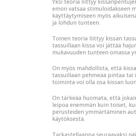
Yksi teoria liittyy kissanpentu
emon vatsaa stimuloidakseen ma
käyttäytymiseen myös aikuisena. 
ja lohdun tunteen.
Toinen teoria liittyy kissan tass
tassuillaan kissa voi jättää haj
mukavuuden tunteen omassa ym
On myös mahdollista, että kissa
tassuillaan pehmeää pintaa tai
toiminta voi olla osa kissan lu
On tärkeää huomata, että jokaine
leipoa enemmän kuin toiset, kun
perusteiden ymmärtäminen autta
käytöksestä.
Tarkastellaanpa seuraavaksi nä