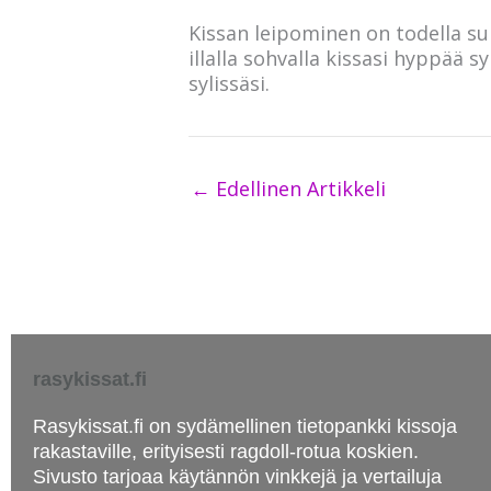
Kissan leipominen on todella s
illalla sohvalla kissasi hyppää s
sylissäsi.
←
Edellinen Artikkeli
rasykissat.fi
Rasykissat.fi on sydämellinen tietopankki kissoja
rakastaville, erityisesti ragdoll-rotua koskien.
Sivusto tarjoaa käytännön vinkkejä ja vertailuja