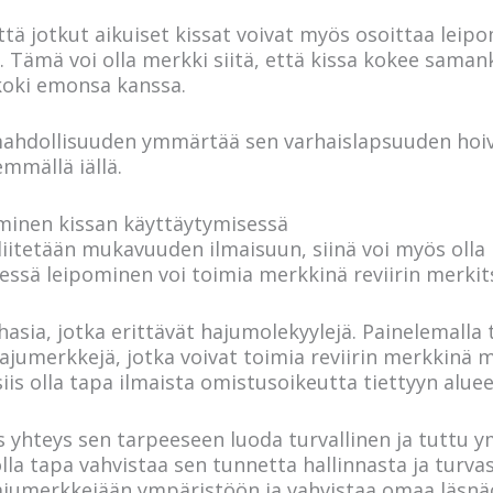
tä jotkut aikuiset kissat voivat myös osoittaa leip
. Tämä voi olla merkki siitä, että kissa kokee saman
 koki emonsa kanssa.
 mahdollisuuden ymmärtää sen varhaislapsuuden hoi
mmällä iällä.
eminen kissan käyttäytymisessä
liitetään mukavuuden ilmaisuun, siinä voi myös olla
essä leipominen voi toimia merkkinä reviirin merkit
uhasia, jotka erittävät hajumolekyylejä. Painelemalla
ajumerkkejä, jotka voivat toimia reviirin merkkinä mu
iis olla tapa ilmaista omistusoikeutta tiettyyn alue
s yhteys sen tarpeeseen luoda turvallinen ja tuttu ym
la tapa vahvistaa sen tunnetta hallinnasta ja turva
hajumerkkejään ympäristöön ja vahvistaa omaa läsnä