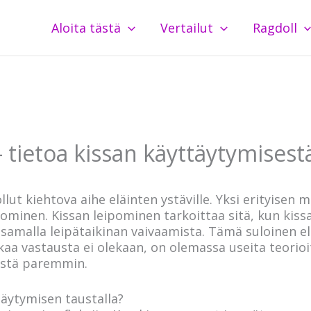
Aloita tästä
Vertailut
Ragdoll
– tietoa kissan käyttäytymisest
lut kiehtova aihe eläinten ystäville. Yksi erityisen m
pominen. Kissan leipominen tarkoittaa sitä, kun kis
 samalla leipätaikinan vaivaamista. Tämä suloinen e
kaa vastausta ei olekaan, on olemassa useita teorioi
stä paremmin.
äytymisen taustalla?