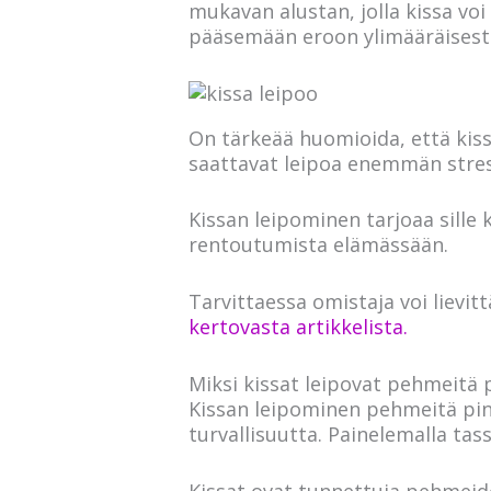
mukavan alustan, jolla kissa vo
pääsemään eroon ylimääräisestä
On tärkeää huomioida, että kissa
saattavat leipoa enemmän stressa
Kissan leipominen tarjoaa sille 
rentoutumista elämässään.
Tarvittaessa omistaja voi lievit
kertovasta artikkelista.
Miksi kissat leipovat pehmeit
Kissan leipominen pehmeitä pint
turvallisuutta. Painelemalla tass
Kissat ovat tunnettuja pehmeide