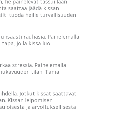
, he painelevat tassuillaan
ta saattaa jäädä kissan
lti tuoda heille turvallisuuden
 runsaasti rauhasia. Painelemalla
tapa, jolla kissa luo
rkaa stressiä. Painelemalla
 mukavuuden tilan. Tämä
ihdella. Jotkut kissat saattavat
an. Kissan leipomisen
oisesta ja arvoituksellisesta