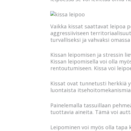
Vaikka kissat saattavat leipoa p
aggressiiviseen territoriaalisuu
turvalliseksi ja vahvaksi omass
Kissan leipomisen ja stressin li
Kissan leipomisella voi olla myös
rentoutumiseen. Kissa voi leipo
Kissat ovat tunnetusti herkkiä y
luontaista itsehoitomekanismia, j
Painelemalla tassuillaan pehmeä
tuottavia aineita. Tämä voi aut
Leipominen voi myös olla tapa k