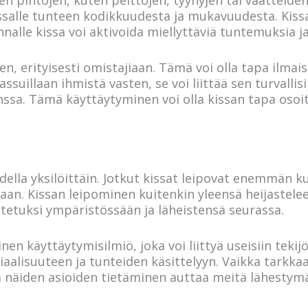
kissalle tunteen kodikkuudesta ja mukavuudesta. Kiss
nalle kissa voi aktivoida miellyttäviä tuntemuksia j
en, erityisesti omistajiaan. Tämä voi olla tapa ilmai
ssuillaan ihmistä vasten, se voi liittää sen turvallisii
ssa. Tämä käyttäytyminen voi olla kissan tapa osoit
della yksilöittäin. Jotkut kissat leipovat enemmän kui
kaan. Kissan leipominen kuitenkin yleensä heijastele
stetuksi ympäristössään ja läheistensä seurassa.
en käyttäytymisilmiö, joka voi liittyä useisiin teki
aalisuuteen ja tunteiden käsittelyyn. Vaikka tarkkaa
llä näiden asioiden tietäminen auttaa meitä lähesty