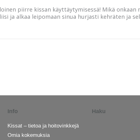
uloinen piirre kissan käyttäytymisessä! Mikä onkaan
yliisi ja alkaa leipomaan sinua hurjasti kehräten ja se
Info
Haku
Kissat – tietoa ja hoitovinkkejä
Omia kokemuksia