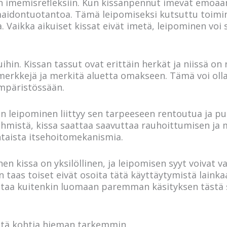
jen imemisrefleksiin. Kun kissanpennut imevät emoaan
idontuotantoa. Tämä leipomiseksi kutsuttu toimin
Vaikka aikuiset kissat eivät imetä, leipominen voi si
uihin. Kissan tassut ovat erittäin herkät ja niissä on
umerkkejä ja merkitä aluetta omakseen. Tämä voi olla 
päristössään.
n leipominen liittyy sen tarpeeseen rentoutua ja pu
 ihmistä, kissa saattaa saavuttaa rauhoittumisen ja
ontaista itsehoitomekanismia.
n kissa on yksilöllinen, ja leipomisen syyt voivat va
 taas toiset eivät osoita tätä käyttäytymistä lainka
a kuitenkin luomaan paremman käsityksen tästä sul
itä kohtia hieman tarkemmin.