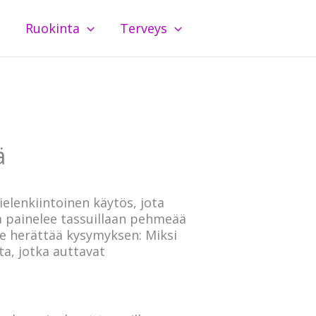
Ruokinta
Terveys
ä
ielenkiintoinen käytös, jota
sa painelee tassuillaan pehmeää
le herättää kysymyksen: Miksi
ta, jotka auttavat