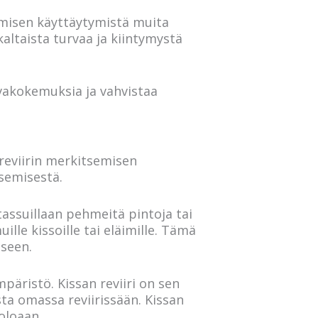
omisen käyttäytymistä muita
kaltaista turvaa ja kiintymystä
vakokemuksia ja vahvistaa
 reviirin merkitsemisen
semisestä.
 tassuillaan pehmeitä pintoja tai
ille kissoille tai eläimille. Tämä
eseen.
päristö. Kissan reviiri on sen
sta omassa reviirissään. Kissan
oloaan.