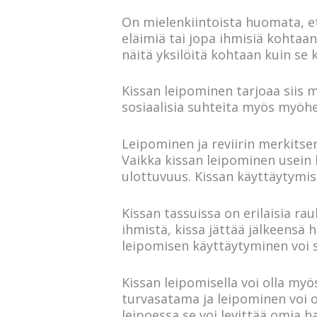
On mielenkiintoista huomata, et
eläimiä tai jopa ihmisiä kohtaan
näitä yksilöitä kohtaan kuin se
Kissan leipominen tarjoaa siis
sosiaalisia suhteita myös myöhe
Leipominen ja reviirin merkits
Vaikka kissan leipominen usein 
ulottuvuus. Kissan käyttäytymis
Kissan tassuissa on erilaisia ra
ihmistä, kissa jättää jälkeensä h
leipomisen käyttäytyminen voi s
Kissan leipomisella voi olla myö
turvasatama ja leipominen voi ol
leipoessa se voi levittää omia 