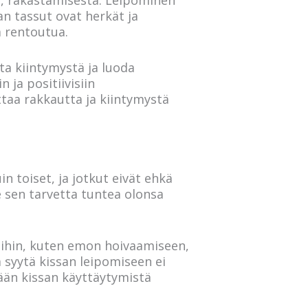
an tassut ovat herkät ja
a rentoutua.
sta kiintymystä ja luoda
n ja positiivisiin
taa rakkautta ja kiintymystä
n toiset, ja jotkut eivät ehkä
e sen tarvetta tuntea olonsa
jöihin, kuten emon hoivaamiseen,
 syytä kissan leipomiseen ei
mään kissan käyttäytymistä