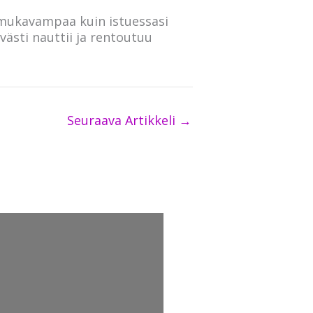
 mukavampaa kuin istuessasi
lvästi nauttii ja rentoutuu
Seuraava Artikkeli
→