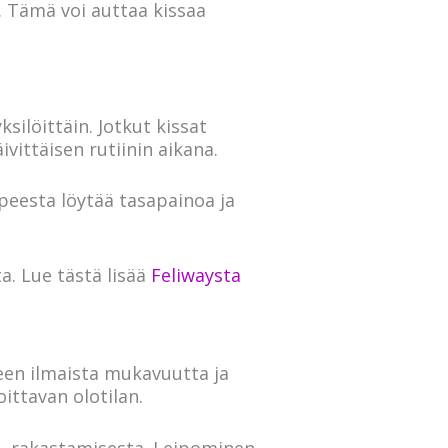
. Tämä voi auttaa kissaa
silöittäin. Jotkut kissat
vittäisen rutiinin aikana.
rpeesta löytää tasapainoa ja
a. Lue tästä lisää
Feliwaysta
seen ilmaista mukavuutta ja
oittavan olotilan.
n, rakastamisesta. Leipominen