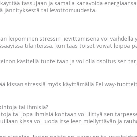
i käyttää tassujaan ja samalla kanavoida energiaansa
 jännityksestä tai levottomuudesta.
n leipominen stressin lievittämisenä voi vaihdella yk
avissa tilanteissa, kun taas toiset voivat leipoa päi
keinon käsitellä tunteitaan ja voi olla osoitus sen ta
tää kissan stressiä myös käyttämällä Feliway-tuotteit
ä pintoja tai ihmisiä?
oja tai jopa ihmisiä kohtaan voi liittyä sen tarpee
uillaan kissa voi luoda itselleen miellyttävän ja rauh
n pintojen, kuten peittojen, tyynyjen tai vaatteide