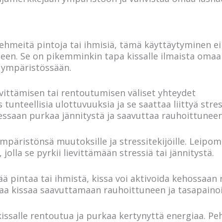
ehmeitä pintoja tai ihmisiä, tämä käyttäytyminen ei 
teen. Se on pikemminkin tapa kissalle ilmaista omaa 
a ympäristössään.
evittämisen tai rentoutumisen väliset yhteydet
 tunteellisia ulottuvuuksia ja se saattaa liittyä stres
essaan purkaa jännitystä ja saavuttaa rauhoittuneen 
mpäristönsä muutoksille ja stressitekijöille. Leipom
olla se pyrkii lievittämään stressiä tai jännitystä.
ä pintaa tai ihmistä, kissa voi aktivoida kehossaan
taa kissaa saavuttamaan rauhoittuneen ja tasapainoi
issalle rentoutua ja purkaa kertynyttä energiaa. P