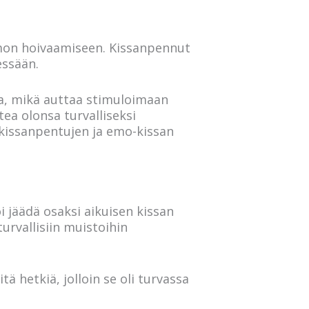
emon hoivaamiseen. Kissanpennut
essään.
a, mikä auttaa stimuloimaan
ea olonsa turvalliseksi
kissanpentujen ja emo-kissan
 jäädä osaksi aikuisen kissan
turvallisiin muistoihin
ä hetkiä, jolloin se oli turvassa