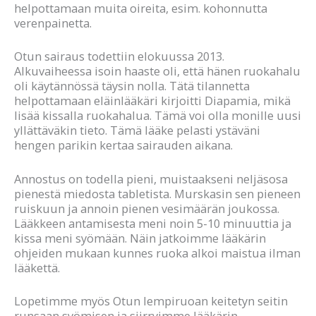
helpottamaan muita oireita, esim. kohonnutta
verenpainetta.
Otun sairaus todettiin elokuussa 2013.
Alkuvaiheessa isoin haaste oli, että hänen ruokahalu
oli käytännössä täysin nolla. Tätä tilannetta
helpottamaan eläinlääkäri kirjoitti Diapamia, mikä
lisää kissalla ruokahalua. Tämä voi olla monille uusi
yllättäväkin tieto. Tämä lääke pelasti ystäväni
hengen parikin kertaa sairauden aikana.
Annostus on todella pieni, muistaakseni neljäsosa
pienestä miedosta tabletista. Murskasin sen pieneen
ruiskuun ja annoin pienen vesimäärän joukossa.
Lääkkeen antamisesta meni noin 5-10 minuuttia ja
kissa meni syömään. Näin jatkoimme lääkärin
ohjeiden mukaan kunnes ruoka alkoi maistua ilman
lääkettä.
Lopetimme myös Otun lempiruoan keitetyn seitin
runsaan syömisen ja siirryimme lääkärin