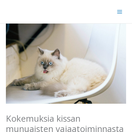
Siirry
sisältöön
Kokemuksia kissan
munuaisten vajaatoiminnasta