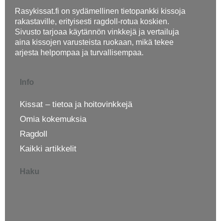
Rasykissat.fi on sydämellinen tietopankki kissoja
rakastaville, erityisesti ragdoll-rotua koskien.
Sivusto tarjoaa käytännön vinkkejä ja vertailuja
aina kissojen varusteista ruokaan, mikä tekee
arjesta helpompaa ja turvallisempaa.
Info
Kissat – tietoa ja hoitovinkkejä
Omia kokemuksia
Ragdoll
Kaikki artikkelit
Haku