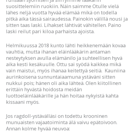
suosittelemiin ruokiin. Näin saimme Otulle vielä
lähes neljä vuotta hyvää elämää mikä on todella
pitkä aika tässä sairaudessa. Painokin välillä nousi ja
sitten taas laski. Lihakset lähtivät vähitellen. Paino
laski reilut pari kiloa parhaista ajoista.
Helmikuussa 2018 kunto lähti heikkenemään kovaa
vauhtia, mutta ihanan eläinlääkärin antaman
nesteytyksen avulla elämänilo ja suhteellisen hyvä
aika kesti kesäkuulle. Ottu sai syödä kaikkea mikä
vain maistui, myös ihanaa keitettyä seitiä. Kauniina
aurinkoisena sunnuntaiaamuna ystäväni sitten
nukkui pois; hänen oli aika lähteä. Olen kiitollinen
erittäin hyvästä hoidosta meidän
luottoeläinlääkärille ja hän hoitaa nykyistä kahta
kissaani myös.
Jos ragdoll-ystävälläsi on todettu krooninen
munuaisten vajaatoiminta älä vaivu epätoivoon.
Annan kolme hyvää neuvoa: