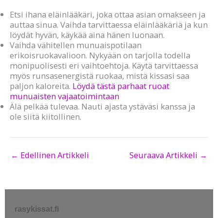
Etsi ihana eläinlääkäri, joka ottaa asian omakseen ja
auttaa sinua. Vaihda tarvittaessa eläinlääkäriä ja kun
löydät hyvän, käykää aina hänen luonaan.
Vaihda vähitellen munuaispotilaan
erikoisruokavalioon. Nykyään on tarjolla todella
monipuolisesti eri vaihtoehtoja. Käytä tarvittaessa
myös runsasenergistä ruokaa, mistä kissasi saa
paljon kaloreita.
Löydä tästä parhaat ruoat
munuaisten vajaatoimintaan
Älä pelkää tulevaa. Nauti ajasta ystäväsi kanssa ja
ole siitä kiitollinen.
←
Edellinen Artikkeli
Seuraava Artikkeli
→
rasykissat.fi