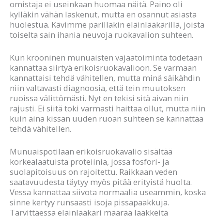
omistaja ei useinkaan huomaa näitä. Paino oli
kylläkin vähän laskenut, mutta en osannut asiasta
huolestua. Kävimme parillakin eläinlääkärillä, joista
toiselta sain ihania neuvoja ruokavalion suhteen.
Kun krooninen munuaisten vajaatoiminta todetaan
kannattaa siirtyä erikoisruokavalioon. Se varmaan
kannattaisi tehdä vähitellen, mutta minä säikähdin
niin valtavasti diagnoosia, että tein muutoksen
ruoissa välittömästi. Nyt en tekisi sitä aivan niin
rajusti. Ei siitä toki varmasti haittaa ollut, mutta niin
kuin aina kissan uuden ruoan suhteen se kannattaa
tehdä vähitellen.
Munuaispotilaan erikoisruokavalio sisältää
korkealaatuista proteiinia, jossa fosfori- ja
suolapitoisuus on rajoitettu. Raikkaan veden
saatavuudesta täytyy myös pitää erityistä huolta.
Vessa kannattaa siivota normaalia useammin, koska
sinne kertyy runsaasti isoja pissapaakkuja.
Tarvittaessa eläinlääkäri määrää lääkkeitä