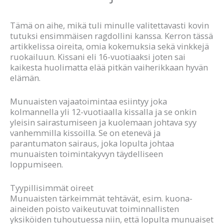
Tämä on aihe, mikä tuli minulle valitettavasti kovin
tutuksi ensimmäisen ragdollini kanssa. Kerron tässä
artikkelissa oireita, omia kokemuksia sekä vinkkejä
ruokailuun. Kissani eli 16-vuotiaaksi joten sai
kaikesta huolimatta elää pitkän vaiherikkaan hyvän
elämän.
Munuaisten vajaatoimintaa esiintyy joka
kolmannella yli 12-vuotiaalla kissalla ja se onkin
yleisin sairastumiseen ja kuolemaan johtava syy
vanhemmilla kissoilla. Se on etenevä ja
parantumaton sairaus, joka lopulta johtaa
munuaisten toimintakyvyn täydelliseen
loppumiseen.
Tyypillisimmät oireet
Munuaisten tärkeimmät tehtävät, esim. kuona-
aineiden poisto vaikeutuvat toiminnallisten
yksiköiden tuhoutuessa niin, että lopulta munuaiset