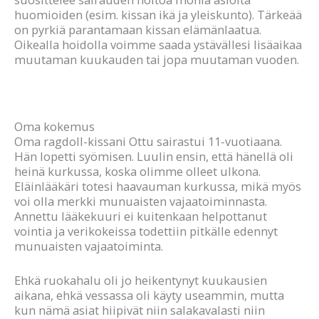
huomioiden (esim. kissan ikä ja yleiskunto). Tärkeää
on pyrkiä parantamaan kissan elämänlaatua.
Oikealla hoidolla voimme saada ystävällesi lisäaikaa
muutaman kuukauden tai jopa muutaman vuoden.
Oma kokemus
Oma ragdoll-kissani Ottu sairastui 11-vuotiaana.
Hän lopetti syömisen. Luulin ensin, että hänellä oli
heinä kurkussa, koska olimme olleet ulkona.
Eläinlääkäri totesi haavauman kurkussa, mikä myös
voi olla merkki munuaisten vajaatoiminnasta.
Annettu lääkekuuri ei kuitenkaan helpottanut
vointia ja verikokeissa todettiin pitkälle edennyt
munuaisten vajaatoiminta.
Ehkä ruokahalu oli jo heikentynyt kuukausien
aikana, ehkä vessassa oli käyty useammin, mutta
kun nämä asiat hiipivät niin salakavalasti niin