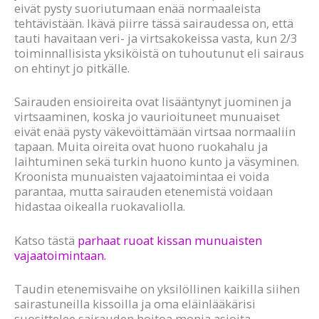
eivät pysty suoriutumaan enää normaaleista
tehtävistään. Ikävä piirre tässä sairaudessa on, että
tauti havaitaan veri- ja virtsakokeissa vasta, kun 2/3
toiminnallisista yksiköistä on tuhoutunut eli sairaus
on ehtinyt jo pitkälle.
Sairauden ensioireita ovat lisääntynyt juominen ja
virtsaaminen, koska jo vaurioituneet munuaiset
eivät enää pysty väkevöittämään virtsaa normaaliin
tapaan. Muita oireita ovat huono ruokahalu ja
laihtuminen sekä turkin huono kunto ja väsyminen.
Kroonista munuaisten vajaatoimintaa ei voida
parantaa, mutta sairauden etenemistä voidaan
hidastaa oikealla ruokavaliolla.
Katso tästä
parhaat ruoat kissan munuaisten
vajaatoimintaan.
Taudin etenemisvaihe on yksilöllinen kaikilla siihen
sairastuneilla kissoilla ja oma eläinlääkärisi
suosittelee sairauden hoitoa monia asioita