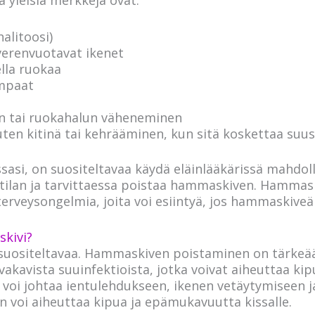
alitoosi)
verenvuotavat ikenet
lla ruokaa
ampaat
en tai ruokahalun väheneminen
ten kitinä tai kehrääminen, kun sitä koskettaa suu
assasi, on suositeltavaa käydä eläinlääkärissä mahdol
ntilan ja tarvittaessa poistaa hammaskiven. Hammas
terveysongelmia, joita voi esiintyä, jos hammaskiveä 
skivi?
suositeltavaa. Hammaskiven poistaminen on tärkeää
 vakavista suuinfektioista, jotka voivat aiheuttaa ki
e voi johtaa ientulehdukseen, ikenen vetäytymiseen
 voi aiheuttaa kipua ja epämukavuutta kissalle.