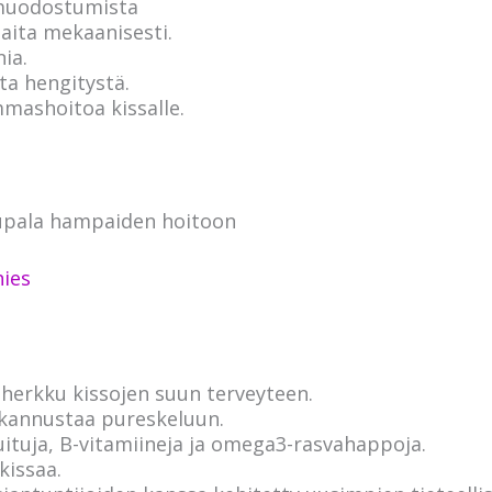
muodostumista
ita mekaanisesti.
nia.
ta hengitystä.
mashoitoa kissalle.
upala hampaiden hoitoon
hies
 herkku kissojen suun terveyteen.
kannustaa pureskeluun.
uituja, B-vitamiineja ja omega3-rasvahappoja.
kissaa.