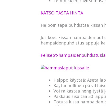
Lemmikkien ravitsemusasi
KATSO TÄSTÄ HINTA
Helpoin tapa puhdistaa kissan
Jos koet kissan hampaiden puhd
hampaidenpuhdistuslappuja kan
Felisept-hampaidenpuhdistusl
Helppo käyttää: Aseta la
Käytännöllinen päivittäis
Voi raikastaa hengitystä j
Pakkaus sisältää 50 lappu
Totuta kissa hampaiden p