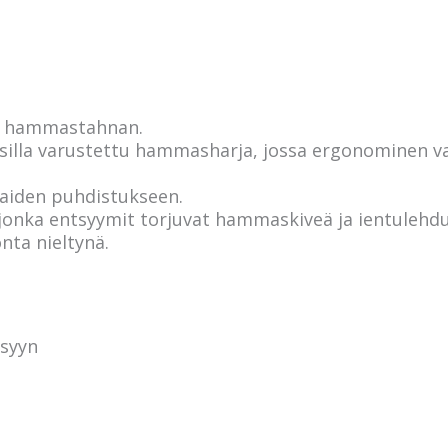
a hammastahnan.
silla varustettu hammasharja, jossa ergonominen va
aiden puhdistukseen.
onka entsyymit torjuvat hammaskiveä ja ientulehdu
ta nieltynä.
syyn