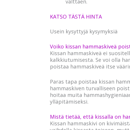
välttäen.
KATSO TÄSTÄ HINTA
Usein kysyttyjä kysymyksiä
Voiko kissan hammaskiveä poist
Kissan hammaskiveä ei suositel
kalkkiutumisesta. Se voi olla han
poistaa hammaskiveä itse väärin
Paras tapa poistaa kissan hammas
hammaskiven turvalliseen poista
hoitaa muita hammashygieniaan 
ylläpitämiseksi.
Mistä tietää, että kissalla on 
Kissan hammaskivi on kivimäist
vaihdella kissasta toiseen, mutt