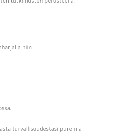
ten tutkimusten perusteella.
arjalla niin
ossa.
asta turvallisuudestasi puremia