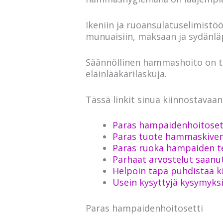
Ikeniin ja ruoansulatuselimistöö
munuaisiin, maksaan ja sydänläp
Säännöllinen hammashoito on tä
eläinlääkärilaskuja.
Tässä linkit sinua kiinnostavaa
Paras hampaidenhoitoset
Paras tuote hammaskiven
Paras ruoka hampaiden t
Parhaat arvostelut saan
Helpoin tapa puhdistaa 
Usein kysyttyjä kysymyks
Paras hampaidenhoitosetti