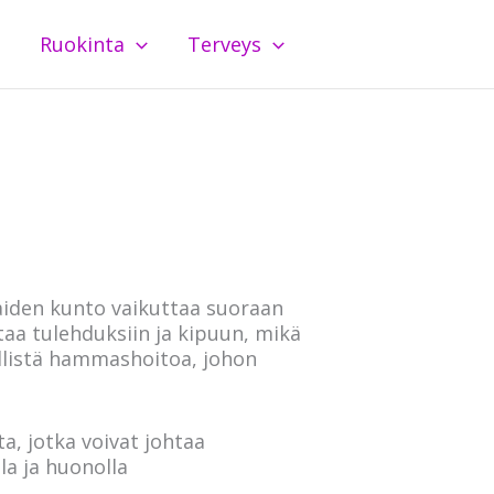
Ruokinta
Terveys
aiden kunto vaikuttaa suoraan
aa tulehduksiin ja kipuun, mikä
nöllistä hammashoitoa, johon
a, jotka voivat johtaa
a ja huonolla