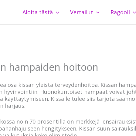
Aloita tästä
Vertailut
Ragdoll
san hampaiden hoitoon
eä osa kissan yleistä terveydenhoitoa. Kissan hamp
n hyvinvointiin. Huonokuntoiset hampaat voivat joht
a käyttäytymiseen. Kissalle tulee siis tarjota sään
 harjaus.
kossa noin 70 prosentilla on merkkejä iensairauksist
hanhajuiseen hengitykseen. Kissan suun sairauksill
 vaikutuksia koko elimistöön.