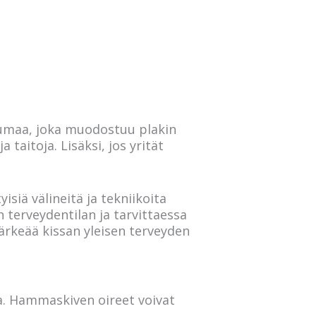
tumaa, joka muodostuu plakin
taitoja. Lisäksi, jos yrität
isiä välineitä ja tekniikoita
 terveydentilan ja tarvittaessa
rkeää kissan yleisen terveyden
a. Hammaskiven oireet voivat