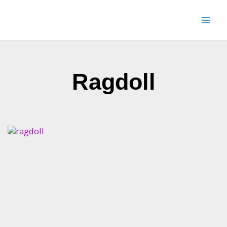
Siirry
sisältöön
Ragdoll