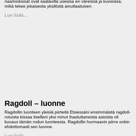
naamiokissat ovat saatavilla useissa eri väreissä ja kuvioissa,
mikä tekee jokaisesta yksilöstä ainutlaatuisen.
Lue lisää...
Ragdoll – luonne
Ragdollin luonteen yleisiä piirteitä Etsiessäni ensimmäistä ragdoll-
rotuista kissaa itselleni yksi minut ihastuttaneista asioista oli
kuvaus tämän rodun luonteesta. Ragdollin hurmaavin piirre onkin
ehdottomasti sen luonne.
Lue lisää...