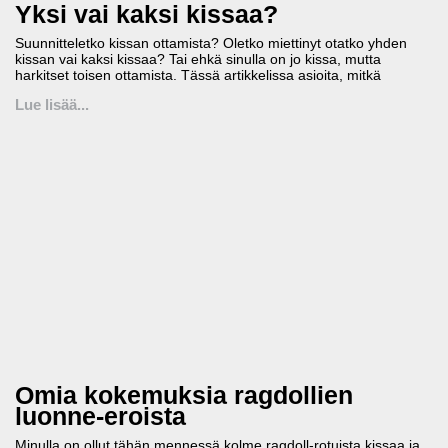
Yksi vai kaksi kissaa?
Suunnitteletko kissan ottamista? Oletko miettinyt otatko yhden
kissan vai kaksi kissaa? Tai ehkä sinulla on jo kissa, mutta
harkitset toisen ottamista. Tässä artikkelissa asioita, mitkä
Lue lisää...
Omia kokemuksia ragdollien
luonne-eroista
Minulla on ollut tähän mennessä kolme ragdoll-rotuista kissaa ja