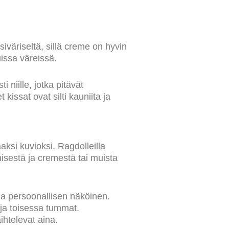
väriseltä, sillä creme on hyvin
issa väreissä.
 niille, jotka pitävät
issat ovat silti kauniita ja
aksi kuvioksi. Ragdolleilla
nisestä ja cremestä tai muista
la persoonallisen näköinen.
 ja toisessa tummat.
aihtelevat aina.