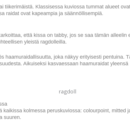
a tai tiikerimäistä. Klassisessa kuviossa tummat alueet ov
ossa raidat ovat kapeampia ja säännöllisempiä.
rkoittaa, että kissa on tabby, jos se saa tämän alleeli
teellisen yleistä ragdolleilla.
s haamuraidallisuutta, joka näkyy erityisesti pentuina. T
isuudesta. Aikuiseksi kasvaessaan haamuraidat yleensä h
nssa
tyä kaikissa kolmessa peruskuviossa: colourpoint, mitted 
la suuren.