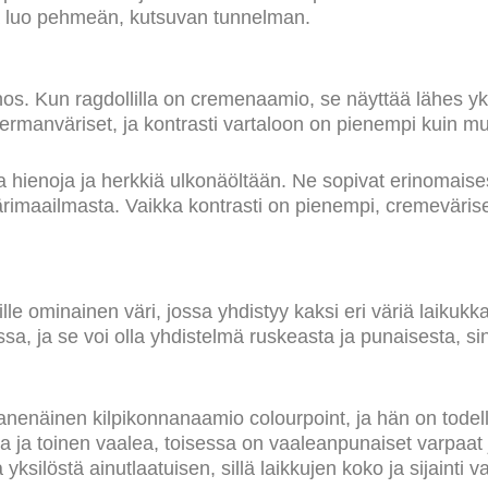
a luo pehmeän, kutsuvan tunnelman.
s. Kun ragdollilla on cremenaamio, se näyttää lähes yksi
kermanväriset, ja kontrasti vartaloon on pienempi kuin mu
a hienoja ja herkkiä ulkonäöltään. Ne sopivat erinomaisesti
imaailmasta. Vaikka kontrasti on pienempi, cremeväriset k
lle ominainen väri, jossa yhdistyy kaksi eri väriä laikukka
sa, ja se voi olla yhdistelmä ruskeasta ja punaisesta, si
anenäinen kilpikonnanaamio colourpoint, ja hän on todel
a ja toinen vaalea, toisessa on vaaleanpunaiset varpaat
yksilöstä ainutlaatuisen, sillä laikkujen koko ja sijainti v