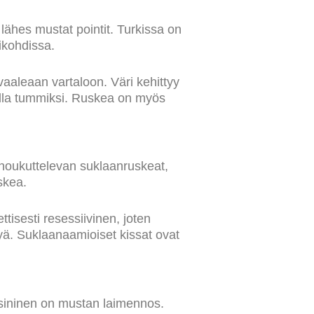
 lähes mustat pointit. Turkissa on
ikohdissa.
 vaaleaan vartaloon. Väri kehittyy
della tummiksi. Ruskea on myös
t houkuttelevan suklaanruskeat,
skea.
ttisesti resessiivinen, joten
yä. Suklaanaamioiset kissat ovat
n sininen on mustan laimennos.