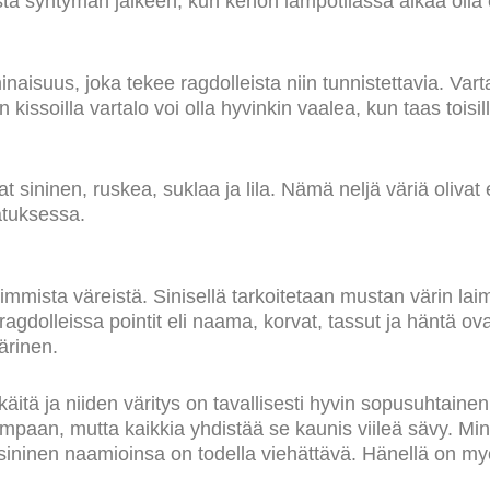
asta syntymän jälkeen, kun kehon lämpötilassa alkaa olla e
isuus, joka tekee ragdolleista niin tunnistettavia. Varta
kin kissoilla vartalo voi olla hyvinkin vaalea, kun taas to
at sininen, ruskea, suklaa ja lila. Nämä neljä väriä olivat
atuksessa.
uimmista väreistä. Sinisellä tarkoitetaan mustan värin lai
agdolleissa pointit eli naama, korvat, tassut ja häntä ov
ärinen.
ikkäitä ja niiden väritys on tavallisesti hyvin sopusuhtaine
paan, mutta kaikkia yhdistää se kaunis viileä sävy. Minu
sininen naamioinsa on todella viehättävä. Hänellä on my