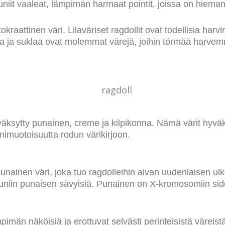
kauniit vaaleat, lämpimän harmaat pointit, joissa on hiema
tokraattinen väri. Lilaväriset ragdollit ovat todellisia harv
la ja suklaa ovat molemmat värejä, joihin törmää harvemm
väksytty punainen, creme ja kilpikonna. Nämä värit hyväk
nimuotoisuutta rodun värikirjoon.
inen väri, joka tuo ragdolleihin aivan uudenlaisen ulko
uniin punaisen sävyisiä. Punainen on X-kromosomiin sido
mpimän näköisiä ja erottuvat selvästi perinteisistä väreist