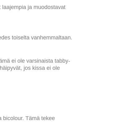
at laajempia ja muodostavat
n edes toiselta vanhemmaltaan.
ämä ei ole varsinaista tabby-
äipyvät, jos kissa ei ole
ja bicolour. Tämä tekee