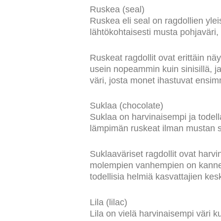
Ruskea (seal)
Ruskea eli seal on ragdollien yle
lähtökohtaisesti musta pohjaväri,
Ruskeat ragdollit ovat erittäin nä
usein nopeammin kuin sinisillä, 
väri, josta monet ihastuvat ensi
Suklaa (chocolate)
Suklaa on harvinaisempi ja todella
lämpimän ruskeat ilman mustan s
Suklaaväriset ragdollit ovat harvin
molempien vanhempien on kannetta
todellisia helmiä kasvattajien ke
Lila (lilac)
Lila on vielä harvinaisempi väri 