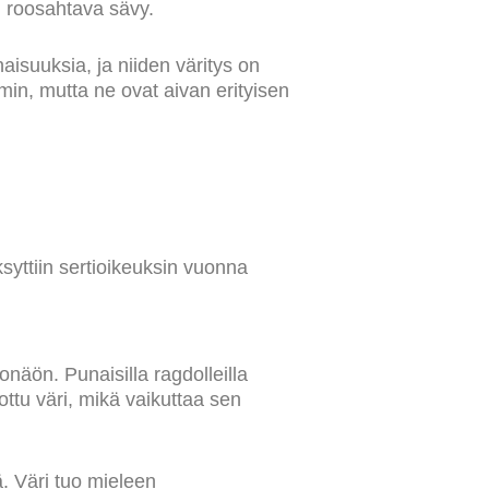
n roosahtava sävy.
inaisuuksia, ja niiden väritys on
in, mutta ne ovat aivan erityisen
syttiin sertioikeuksin vuonna
näön. Punaisilla ragdolleilla
ttu väri, mikä vaikuttaa sen
ä. Väri tuo mieleen