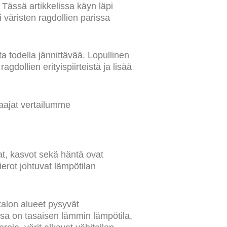
. Tässä artikkelissa käyn läpi
 väristen ragdollien parissa
 todella jännittävää. Lopullinen
dollien erityispiirteistä ja lisää
laajat vertailumme
vat, kasvot sekä häntä ovat
ierot johtuvat lämpötilan
alon alueet pysyvät
sa on tasaisen lämmin lämpötila,