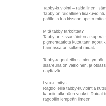
Tabby-kuviointi – raidallinen lisä
Tabby on raidallinen lisäkuviointi,
päälle ja luo kissaan upeita raitoj
Mitä tabby tarkoittaa?
Tabby on kissaeläinten alkuperäin
pigmentaatiota kutsutaan agoutiksi
hännässä on selkeät raidat.
Tabby-ragdolleilla silmien ympäril
sisäreuna on valkoinen, ja otsassa
näyttävän.
Lynx-nimitys
Ragdolleilla tabby-kuviointia kuts
kauniin ulkonäön vuoksi. Raidat t
ragdollin lempeän ilmeen.