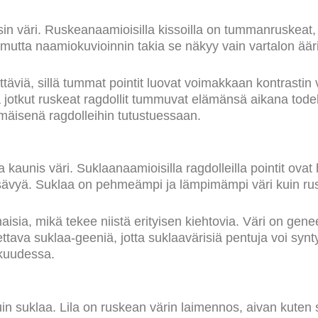
isin väri. Ruskeanaamioisilla kissoilla on tummanruskeat,
 mutta naamiokuvioinnin takia se näkyy vain vartalon äär
yttäviä, sillä tummat pointit luovat voimakkaan kontrastin
ja jotkut ruskeat ragdollit tummuvat elämänsä aikana to
mmäisenä ragdolleihin tutustuessaan.
 kaunis väri. Suklaanaamioisilla ragdolleilla pointit ova
ävyä. Suklaa on pehmeämpi ja lämpimämpi väri kuin ru
aisia, mikä tekee niistä erityisen kiehtovia. Väri on genee
va suklaa-geeniä, jotta suklaavärisiä pentuja voi synt
skuudessa.
kuin suklaa. Lila on ruskean värin laimennos, aivan kute