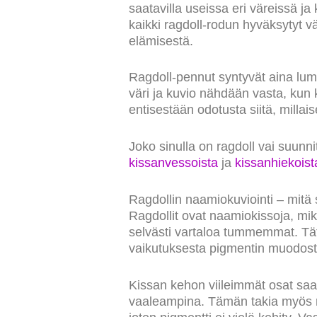
saatavilla useissa eri väreissä ja
kaikki ragdoll-rodun hyväksytyt v
elämisestä.
Ragdoll-pennut syntyvät aina lumi
väri ja kuvio nähdään vasta, kun k
entisestään odotusta siitä, millai
Joko sinulla on ragdoll vai suunn
kissanvessoista
ja
kissanhiekoist
Ragdollin naamiokuviointi – mitä 
Ragdollit ovat naamiokissoja, mikä
selvästi vartaloa tummemmat. Tätä
vaikutuksesta pigmentin muodos
Kissan kehon viileimmät osat sa
vaaleampina. Tämän takia myös r