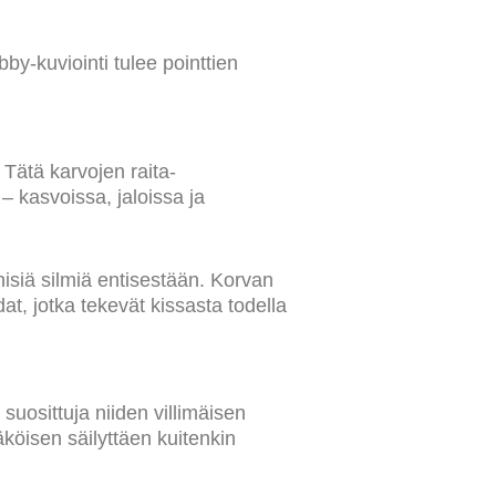
bby-kuviointi tulee pointtien
 Tätä karvojen raita-
– kasvoissa, jaloissa ja
inisiä silmiä entisestään. Korvan
at, jotka tekevät kissasta todella
suosittuja niiden villimäisen
köisen säilyttäen kuitenkin