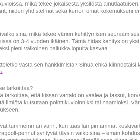
 kuvioissa, mikä tekee jokaisesta yksilöstä ainutlaatuisen
ärit, niiden yhdistelmät sekä kerron omat kokemukseni eri
valkoisina, mikä tekee värien kehittymisen seuraamisesta
issa on 3-4 vuoden ikäinen. Tämä hidas kehitys on yksi rag
seksi pieni valkoinen pallukka lopulta kasvaa.
itteletko vasta sen hankkimista? Sinua ehkä kiinnostaisi 
a
.
se tarkoittaa?
 tarkoittaa, että kissan vartalo on vaalea ja tassut, kor
 ilmiötä kutsutaan pointtikuvioinniksi tai naamioksi. Vär
tukseen.
avat tummemman värin, kun taas lämpimämmät keskivart
agdoll-pennut syntyvät täysin valkoisina – emän kohdus