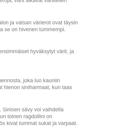
roja, värit alkavat vähitellen
lon ja vatsan värierot ovat täysin
isilla se on hivenen tummempi.
 ensimmäiset hyväksytyt värit, ja
mennosta, joka luo kauniin
at hienon siniharmaat, kun taas
n. Sinisen sävy voi vaihdella
n toinen ragdollini on
ös kivat tummat sukat ja varpaat.