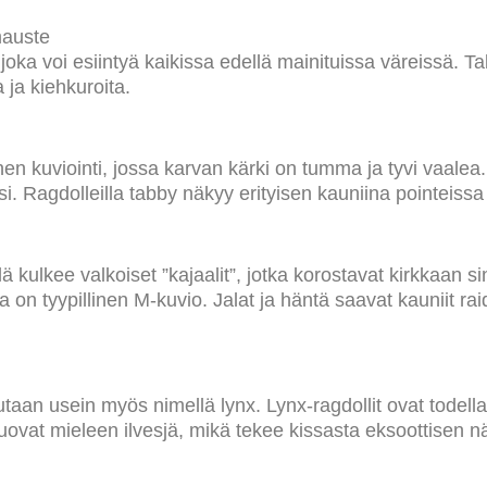
mauste
 joka voi esiintyä kaikissa edellä mainituissa väreissä. Ta
a ja kiehkuroita.
en kuviointi, jossa karvan kärki on tumma ja tyvi vaalea.
. Ragdolleilla tabby näkyy erityisen kauniina pointeissa 
lä kulkee valkoiset ”kajaalit”, jotka korostavat kirkkaan s
 on tyypillinen M-kuvio. Jalat ja häntä saavat kauniit raid
utaan usein myös nimellä lynx. Lynx-ragdollit ovat todella 
uovat mieleen ilvesjä, mikä tekee kissasta eksoottisen nä