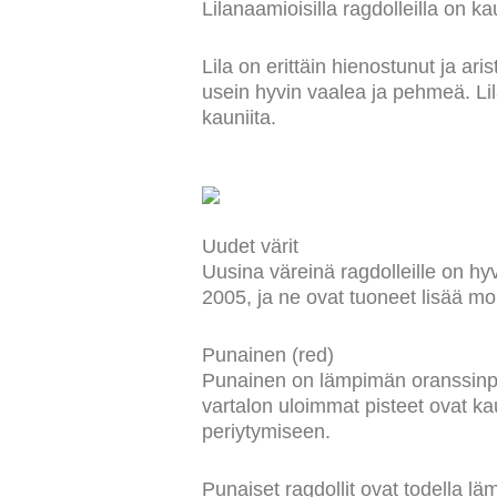
Lilanaamioisilla ragdolleilla on 
Lila on erittäin hienostunut ja aris
usein hyvin vaalea ja pehmeä. Li
kauniita.
Uudet värit
Uusina väreinä ragdolleille on hy
2005, ja ne ovat tuoneet lisää mo
Punainen (red)
Punainen on lämpimän oranssinpuna
vartalon uloimmat pisteet ovat ka
periytymiseen.
Punaiset ragdollit ovat todella lä