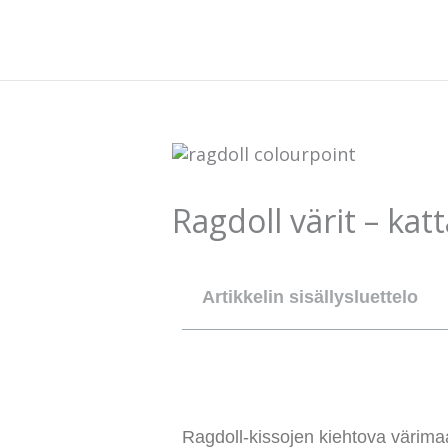
Siirry
sisältöön
Ragdoll värit – ka
Artikkelin sisällysluettelo
Ragdoll-kissojen kiehtova värima