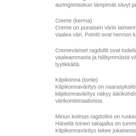
auringonlaskun lämpimät sävyt j
Creme (kerma)
Creme on punaisen värin laimenno
vaalea väri. Pointit ovat hennon 
Cremeväriset ragdollit ovat todell
vaaleammasta ja hillitymmästä vär
tyylikkäitä.
Kilpikonna (tortie)
Kilpikonnaväritys on naarasyksilöi
kilpikonnaväritys näkyy äärikohdis
värikombinaatioista.
Minun kolmas ragdollini on ruske
Hänellä toinen takajalka on tumm
Kilpikonnaväritys tekee jokaisesta 