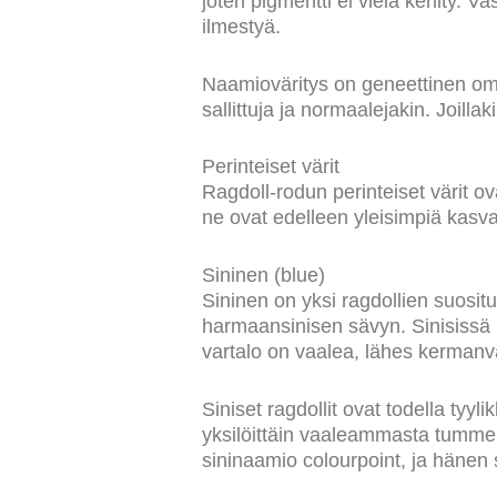
joten pigmentti ei vielä kehity. V
ilmestyä.
Naamioväritys on geneettinen omina
sallittuja ja normaalejakin. Joilla
Perinteiset värit
Ragdoll-rodun perinteiset värit ov
ne ovat edelleen yleisimpiä kasv
Sininen (blue)
Sininen on yksi ragdollien suosit
harmaansinisen sävyn. Sinisissä r
vartalo on vaalea, lähes kermanv
Siniset ragdollit ovat todella tyyl
yksilöittäin vaaleammasta tummem
sininaamio colourpoint, ja hänen 