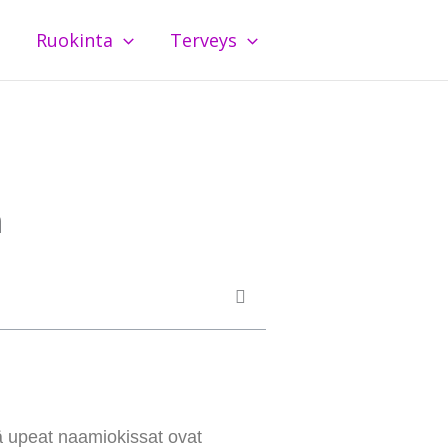
Ruokinta
Terveys
n
ä upeat naamiokissat ovat