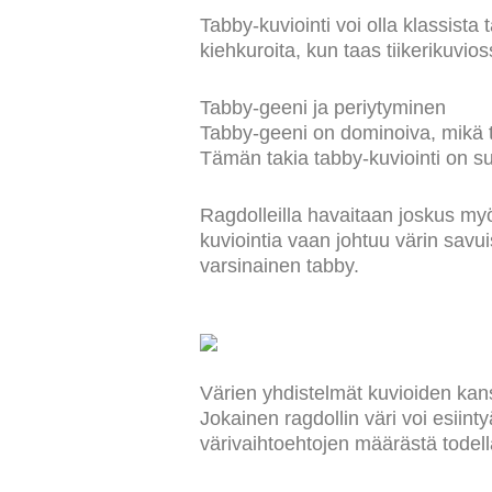
Tabby-kuviointi voi olla klassist
kiehkuroita, kun taas tiikerikuvi
Tabby-geeni ja periytyminen
Tabby-geeni on dominoiva, mikä ta
Tämän takia tabby-kuviointi on suh
Ragdolleilla havaitaan joskus myö
kuviointia vaan johtuu värin savu
varsinainen tabby.
Värien yhdistelmät kuvioiden ka
Jokainen ragdollin väri voi esiin
värivaihtoehtojen määrästä todel