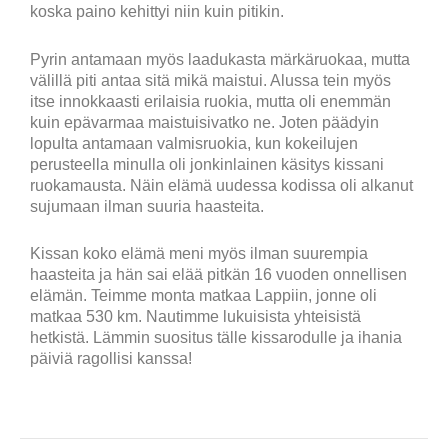
koska paino kehittyi niin kuin pitikin.
Pyrin antamaan myös laadukasta märkäruokaa, mutta
välillä piti antaa sitä mikä maistui. Alussa tein myös
itse innokkaasti erilaisia ruokia, mutta oli enemmän
kuin epävarmaa maistuisivatko ne. Joten päädyin
lopulta antamaan valmisruokia, kun kokeilujen
perusteella minulla oli jonkinlainen käsitys kissani
ruokamausta. Näin elämä uudessa kodissa oli alkanut
sujumaan ilman suuria haasteita.
Kissan koko elämä meni myös ilman suurempia
haasteita ja hän sai elää pitkän 16 vuoden onnellisen
elämän. Teimme monta matkaa Lappiin, jonne oli
matkaa 530 km. Nautimme lukuisista yhteisistä
hetkistä. Lämmin suositus tälle kissarodulle ja ihania
päiviä ragollisi kanssa!