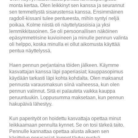
monta kertaa. Olen leikkinyt sen kanssa ja seurannut
sen temmellystä sisarustensa kanssa. Ensimmäinen
ragdoll-kissani tulee pentueesta, mihin syntyi neljä
poikaa. Kolme niistä oli näyttelytasoisia ja yksi
lemmikkitasoinen. Se oli persoonallisen näköinen
epäsymmetrisine kuvioineen ja minulle pennun valinta
oli helppo, koska minulla ei ollut aikomusta käyttää
pentua näyttelyssä.
Haen pennun perjantaina töiden jälkeen. Käymme
kasvattajan kanssa läpi paperiasiat; kauppasopimus
käydään tarkasti läpi kohta kohdalta. Olen maksanut
pennusta varausmaksun siinä vaiheessa, kun olen
pennun valinnut. Sitä ei palauteta vaikka kauppa
peruuntuukin. Loppusumma maksetaan, kun pennun
hakupäivä lähestyy.
Kun paperityöt on hoidettu kasvattaja opettaa minut
leikkaamaan pennulta kynnet. Se on tosi tärkeä taito.
Pennulle kannattaa opettaa alusta alkaen sen
käsittelyn perusasiat: kynnet täytyy pystyä