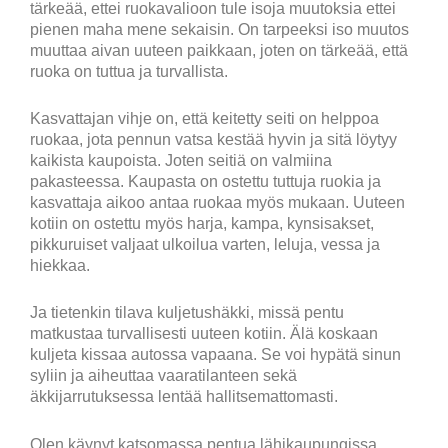
tärkeää, ettei ruokavalioon tule isoja muutoksia ettei
pienen maha mene sekaisin. On tarpeeksi iso muutos
muuttaa aivan uuteen paikkaan, joten on tärkeää, että
ruoka on tuttua ja turvallista.
Kasvattajan vihje on, että keitetty seiti on helppoa
ruokaa, jota pennun vatsa kestää hyvin ja sitä löytyy
kaikista kaupoista. Joten seitiä on valmiina
pakasteessa. Kaupasta on ostettu tuttuja ruokia ja
kasvattaja aikoo antaa ruokaa myös mukaan. Uuteen
kotiin on ostettu myös harja, kampa, kynsisakset,
pikkuruiset valjaat ulkoilua varten, leluja, vessa ja
hiekkaa.
Ja tietenkin tilava kuljetushäkki, missä pentu
matkustaa turvallisesti uuteen kotiin. Älä koskaan
kuljeta kissaa autossa vapaana. Se voi hypätä sinun
syliin ja aiheuttaa vaaratilanteen sekä
äkkijarrutuksessa lentää hallitsemattomasti.
Olen käynyt katsomassa pentua lähikaupungissa