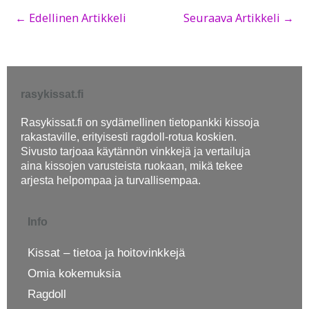
←
Edellinen Artikkeli
Seuraava Artikkeli
→
rasykissat.fi
Rasykissat.fi on sydämellinen tietopankki kissoja
rakastaville, erityisesti ragdoll-rotua koskien.
Sivusto tarjoaa käytännön vinkkejä ja vertailuja
aina kissojen varusteista ruokaan, mikä tekee
arjesta helpompaa ja turvallisempaa.
Info
Kissat – tietoa ja hoitovinkkejä
Omia kokemuksia
Ragdoll