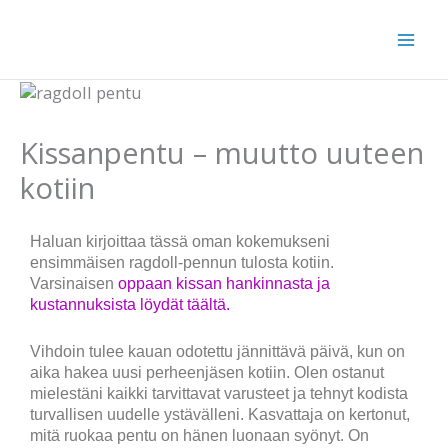
Siirry
sisältöön
Kissanpentu – muutto uuteen
kotiin
Haluan kirjoittaa tässä oman kokemukseni
ensimmäisen ragdoll-pennun tulosta kotiin.
Varsinaisen
oppaan kissan hankinnasta ja
kustannuksista löydät täältä.
Vihdoin tulee kauan odotettu jännittävä päivä, kun on
aika hakea uusi perheenjäsen kotiin. Olen ostanut
mielestäni kaikki tarvittavat varusteet ja tehnyt kodista
turvallisen uudelle ystävälleni. Kasvattaja on kertonut,
mitä ruokaa pentu on hänen luonaan syönyt. On