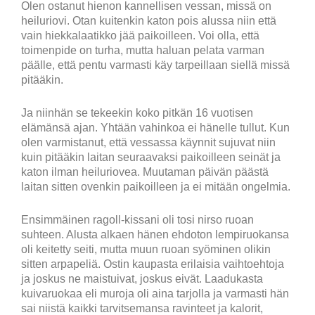
Olen ostanut hienon kannellisen vessan, missä on
heiluriovi. Otan kuitenkin katon pois alussa niin että
vain hiekkalaatikko jää paikoilleen. Voi olla, että
toimenpide on turha, mutta haluan pelata varman
päälle, että pentu varmasti käy tarpeillaan siellä missä
pitääkin.
Ja niinhän se tekeekin koko pitkän 16 vuotisen
elämänsä ajan. Yhtään vahinkoa ei hänelle tullut. Kun
olen varmistanut, että vessassa käynnit sujuvat niin
kuin pitääkin laitan seuraavaksi paikoilleen seinät ja
katon ilman heiluriovea. Muutaman päivän päästä
laitan sitten ovenkin paikoilleen ja ei mitään ongelmia.
Ensimmäinen ragoll-kissani oli tosi nirso ruoan
suhteen. Alusta alkaen hänen ehdoton lempiruokansa
oli keitetty seiti, mutta muun ruoan syöminen olikin
sitten arpapeliä. Ostin kaupasta erilaisia vaihtoehtoja
ja joskus ne maistuivat, joskus eivät. Laadukasta
kuivaruokaa eli muroja oli aina tarjolla ja varmasti hän
sai niistä kaikki tarvitsemansa ravinteet ja kalorit,