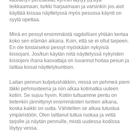
leikkaamaan, turkki harjaamaan ja varsinkin jos aiot
käyttää kissaa näyttelyssä myös pesussa käynti on
syytä opettaa.
Minä en pessyt ensimmäistä ragdolliani yhtään kertaa
koko sen elämän aikana. Koin, että se ei ollut tarpeen.
En ole toistaiseksi pessyt myöskään nykyisiä
kissojani. Jos/kun käytän niitä näyttelyssä nykyisten
kissojeni ihana kasvattaja on luvannut hoitaa pesun ja
laittaa kissat näyttelykuntoon.
Laitan pennun kuljetushäkkiin, missä on pehmeä pieni
täkki pehmusteena ja niin alkaa kotimatka uuteen
kotiin. Se sujuu hyvin. Kotiin tultuamme pentu on
tietenkin jännittynyt ensimmäisten tuntien aikana,
koska kaikki on uutta. Vähitellen se alkaa tutustua
ympäristöön. Olen laittanut tuttua ruokaa ja vettä
tarjolle ja näytän pennulle, mistä uudessa kodissa
löytyy vessa.