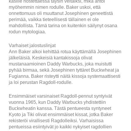
käsille nostettaessa täysin veltaiksi, mikä antoi
myöhemmin nimen rodulle. Baker uskoi, että
onnettomuus oli muuttanut Josephinen geneettistä
perimää, vaikka tieteellisesti tällainen ei ole
mahdollista. Tämä tarina on kuitenkin säilynyt osana
rodun mytologiaa.
Varhaiset jalostuslinjat
Ann Baker alkoi kehittää rotua käyttämällä Josephinen
jälkeläisiä. Keskeisiä kantakissoja olivat
mustanaamioinen Daddy Warbucks, joka muistutti
pyhää birmaa, sekä Josephinen tyttäret Buckwheat ja
Fugianna. Baker risteytti näitä kissoja systemaattisesti
ja loi perustan Ragdoll-rodulle.
Ensimmäiset varsinaiset Ragdoll-pennut syntyivät
vuonna 1965, kun Daddy Warbucks yhdistettiin
Buckwheatin kanssa. Tästä pentueesta syntyneet
Kyoto ja Tiki olivat ensimmäiset kissat, jotka Baker
rekisteröi virallisesti Ragdolleiksi. Varhaisissa
pentueissa esiintyivät jo kaikki nykyiset ragdollien