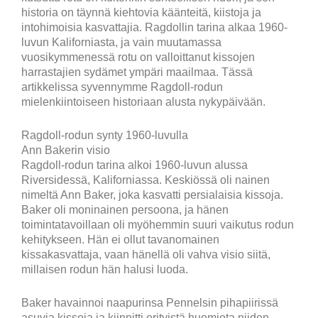
historia on täynnä kiehtovia käänteitä, kiistoja ja
intohimoisia kasvattajia. Ragdollin tarina alkaa 1960-
luvun Kaliforniasta, ja vain muutamassa
vuosikymmenessä rotu on valloittanut kissojen
harrastajien sydämet ympäri maailmaa. Tässä
artikkelissa syvennymme Ragdoll-rodun
mielenkiintoiseen historiaan alusta nykypäivään.
Ragdoll-rodun synty 1960-luvulla
Ann Bakerin visio
Ragdoll-rodun tarina alkoi 1960-luvun alussa
Riversidessä, Kaliforniassa. Keskiössä oli nainen
nimeltä Ann Baker, joka kasvatti persialaisia kissoja.
Baker oli moninainen persoona, ja hänen
toimintatavoillaan oli myöhemmin suuri vaikutus rodun
kehitykseen. Hän ei ollut tavanomainen
kissakasvattaja, vaan hänellä oli vahva visio siitä,
millaisen rodun hän halusi luoda.
Baker havainnoi naapurinsa Pennelsin pihapiirissä
asuvia kissoja ja kiinnitti erityistä huomiota niiden