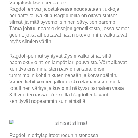
Värijalostuksen periaatteet
Ragdollien värijalostuksessa noudatetaan tiukkoja
periaatteita. Kaikilla Ragdolleilla on oltava siniset
silmät, ja mitä syvempi sininen sävy, sen parempi.
Tämä johtuu naamiokissojen genetiikasta, jossa samat
geenit, jotka aiheuttavat naamiokuvioinnin, vaikuttavat
myös silmien väriin.
Ragdoll-pennut syntyvät täysin valkoisina, sillä
naamiokuviointi on lämpötilariippuvaista. Värit alkavat
kehittyä ensimmäisten päivien aikana, ensin
tummimpiin kohtiin kuten nenään ja korvanpäihin.
Värien kehittyminen jatkuu koko elämän ajan, mutta
lopullinen väritys ja kuviointi näkyvät parhaiten vasta
3-4 vuoden iässä. Ruskeilla Ragdolleilla värit
kehittyvät nopeammin kuin sinisillä.
Ragdollin erityispiirteet rodun historiassa