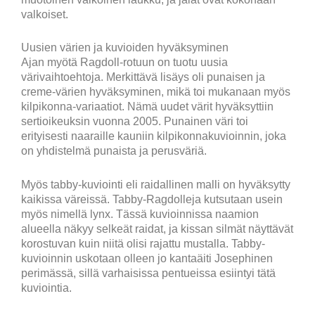
valkoiset.
Uusien värien ja kuvioiden hyväksyminen
Ajan myötä Ragdoll-rotuun on tuotu uusia
värivaihtoehtoja. Merkittävä lisäys oli punaisen ja
creme-värien hyväksyminen, mikä toi mukanaan myös
kilpikonna-variaatiot. Nämä uudet värit hyväksyttiin
sertioikeuksin vuonna 2005. Punainen väri toi
erityisesti naaraille kauniin kilpikonnakuvioinnin, joka
on yhdistelmä punaista ja perusväriä.
Myös tabby-kuviointi eli raidallinen malli on hyväksytty
kaikissa väreissä. Tabby-Ragdolleja kutsutaan usein
myös nimellä lynx. Tässä kuvioinnissa naamion
alueella näkyy selkeät raidat, ja kissan silmät näyttävät
korostuvan kuin niitä olisi rajattu mustalla. Tabby-
kuvioinnin uskotaan olleen jo kantaäiti Josephinen
perimässä, sillä varhaisissa pentueissa esiintyi tätä
kuviointia.