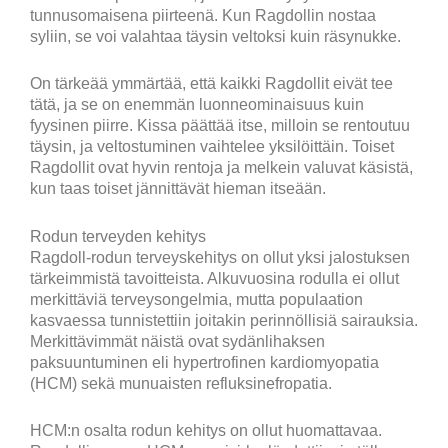
tunnusomaisena piirteenä. Kun Ragdollin nostaa
syliin, se voi valahtaa täysin veltoksi kuin räsynukke.
On tärkeää ymmärtää, että kaikki Ragdollit eivät tee
tätä, ja se on enemmän luonneominaisuus kuin
fyysinen piirre. Kissa päättää itse, milloin se rentoutuu
täysin, ja veltostuminen vaihtelee yksilöittäin. Toiset
Ragdollit ovat hyvin rentoja ja melkein valuvat käsistä,
kun taas toiset jännittävät hieman itseään.
Rodun terveyden kehitys
Ragdoll-rodun terveyskehitys on ollut yksi jalostuksen
tärkeimmistä tavoitteista. Alkuvuosina rodulla ei ollut
merkittäviä terveysongelmia, mutta populaation
kasvaessa tunnistettiin joitakin perinnöllisiä sairauksia.
Merkittävimmät näistä ovat sydänlihaksen
paksuuntuminen eli hypertrofinen kardiomyopatia
(HCM) sekä munuaisten refluksinefropatia.
HCM:n osalta rodun kehitys on ollut huomattavaa.