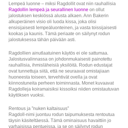
Lempeä luonne – miksi Ragdollit ovat niin rauhallisia
Ragdollin lempeä ja seurallinen luonne
on ollut
jalostuksen keskiössä alusta alkaen. Ann Bakerin
alkuperäinen visio oli luoda kissa, joka olisi
ensisijaisesti lempeäluonteinen, ja vasta toissijaisesti
kookas ja kaunis. Tämä periaate on säilynyt rodun
jalostuksessa tähän päivään asti.
Ragdollien ainutlaatuinen käytös ei ole sattumaa.
Jalostusvalinnassa on johdonmukaisesti painotettu
rauhallisia, ihmisläheisiä yksilöitä. Rodun edustajat
ovat tunnettuja siitä, että ne seuraavat omistajiaan
huoneesta toiseen, tervehtivät ovella ja ovat
kiinnostuneita perheen toiminnasta. Monet kuvaavat
Ragdolleja koiramaisiksi kissoiksi niiden omistautuvan
käytöksen vuoksi.
Rentous ja ”nuken kaltaisuus”
Ragdoll-nimi juontuu rodun taipumuksesta rentoutua
täysin käsiteltäessä. Tämä ominaisuus havaittiin jo
varhaisissa pentueissa, ja se on säilynyt rodun