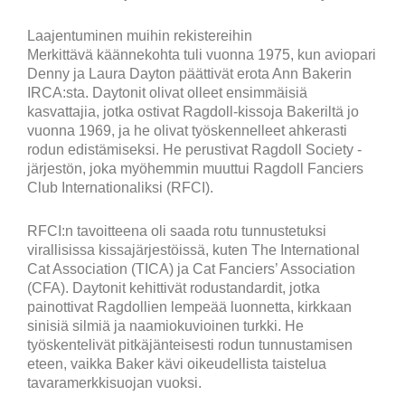
Laajentuminen muihin rekistereihin
Merkittävä käännekohta tuli vuonna 1975, kun aviopari
Denny ja Laura Dayton päättivät erota Ann Bakerin
IRCA:sta. Daytonit olivat olleet ensimmäisiä
kasvattajia, jotka ostivat Ragdoll-kissoja Bakeriltä jo
vuonna 1969, ja he olivat työskennelleet ahkerasti
rodun edistämiseksi. He perustivat Ragdoll Society -
järjestön, joka myöhemmin muuttui Ragdoll Fanciers
Club Internationaliksi (RFCI).
RFCI:n tavoitteena oli saada rotu tunnustetuksi
virallisissa kissajärjestöissä, kuten The International
Cat Association (TICA) ja Cat Fanciers’ Association
(CFA). Daytonit kehittivät rodustandardit, jotka
painottivat Ragdollien lempeää luonnetta, kirkkaan
sinisiä silmiä ja naamiokuvioinen turkki. He
työskentelivät pitkäjänteisesti rodun tunnustamisen
eteen, vaikka Baker kävi oikeudellista taistelua
tavaramerkkisuojan vuoksi.