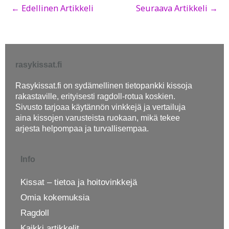
←
Edellinen Artikkeli
Seuraava Artikkeli
→
rasykissat.fi
Rasykissat.fi on sydämellinen tietopankki kissoja
rakastaville, erityisesti ragdoll-rotua koskien.
Sivusto tarjoaa käytännön vinkkejä ja vertailuja
aina kissojen varusteista ruokaan, mikä tekee
arjesta helpompaa ja turvallisempaa.
Info
Kissat – tietoa ja hoitovinkkejä
Omia kokemuksia
Ragdoll
Kaikki artikkelit