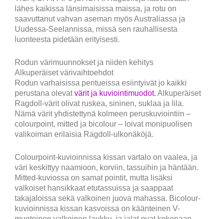
lähes kaikissa länsimaisissa maissa, ja rotu on
saavuttanut vahvan aseman myös Australiassa ja
Uudessa-Seelannissa, missä sen rauhallisesta
luonteesta pidetään erityisesti.
Rodun värimuunnokset ja niiden kehitys
Alkuperäiset värivaihtoehdot
Rodun varhaisissa pentueissa esiintyivät jo kaikki
perustana olevat
värit ja kuviointimuodot.
Alkuperäiset
Ragdoll-värit olivat ruskea, sininen, suklaa ja lila.
Nämä värit yhdistettynä kolmeen peruskuviointiin –
colourpoint, mitted ja bicolour – loivat monipuolisen
valikoiman erilaisia Ragdoll-ulkonäköjä.
Colourpoint-kuvioinnissa kissan vartalo on vaalea, ja
väri keskittyy naamioon, korviin, tassuihin ja häntään.
Mitted-kuviossa on samat pointit, mutta lisäksi
valkoiset hansikkaat etutassuissa ja saappaat
takajaloissa sekä valkoinen juova mahassa. Bicolour-
kuvioinnissa kissan kasvoissa on käänteinen V-
muotoinen valkoinen laukku, ja jalat ovat kokonaan