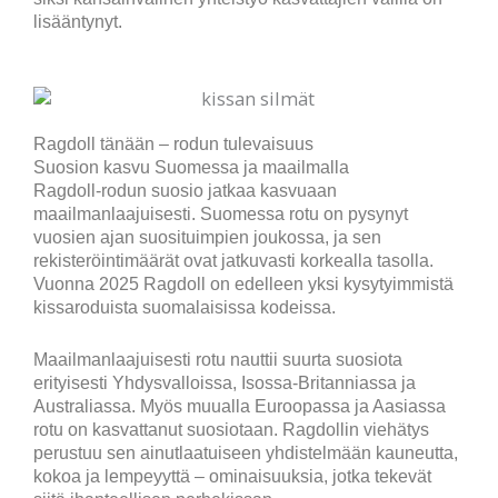
lisääntynyt.
Ragdoll tänään – rodun tulevaisuus
Suosion kasvu Suomessa ja maailmalla
Ragdoll-rodun suosio jatkaa kasvuaan
maailmanlaajuisesti. Suomessa rotu on pysynyt
vuosien ajan suosituimpien joukossa, ja sen
rekisteröintimäärät ovat jatkuvasti korkealla tasolla.
Vuonna 2025 Ragdoll on edelleen yksi kysytyimmistä
kissaroduista suomalaisissa kodeissa.
Maailmanlaajuisesti rotu nauttii suurta suosiota
erityisesti Yhdysvalloissa, Isossa-Britanniassa ja
Australiassa. Myös muualla Euroopassa ja Aasiassa
rotu on kasvattanut suosiotaan. Ragdollin viehätys
perustuu sen ainutlaatuiseen yhdistelmään kauneutta,
kokoa ja lempeyyttä – ominaisuuksia, jotka tekevät