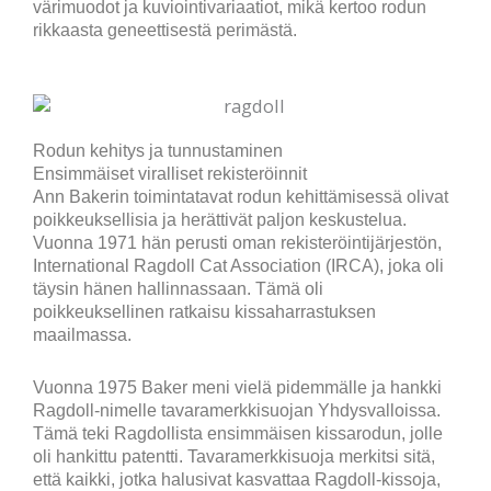
värimuodot ja kuviointivariaatiot, mikä kertoo rodun
rikkaasta geneettisestä perimästä.
Rodun kehitys ja tunnustaminen
Ensimmäiset viralliset rekisteröinnit
Ann Bakerin toimintatavat rodun kehittämisessä olivat
poikkeuksellisia ja herättivät paljon keskustelua.
Vuonna 1971 hän perusti oman rekisteröintijärjestön,
International Ragdoll Cat Association (IRCA), joka oli
täysin hänen hallinnassaan. Tämä oli
poikkeuksellinen ratkaisu kissaharrastuksen
maailmassa.
Vuonna 1975 Baker meni vielä pidemmälle ja hankki
Ragdoll-nimelle tavaramerkkisuojan Yhdysvalloissa.
Tämä teki Ragdollista ensimmäisen kissarodun, jolle
oli hankittu patentti. Tavaramerkkisuoja merkitsi sitä,
että kaikki, jotka halusivat kasvattaa Ragdoll-kissoja,