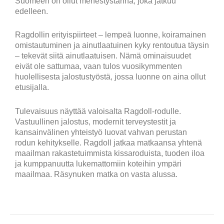
Suomeen on ollut menestystarina, joka jatkuu
edelleen.
Ragdollin erityispiirteet – lempeä luonne, koiramainen
omistautuminen ja ainutlaatuinen kyky rentoutua täysin
– tekevät siitä ainutlaatuisen. Nämä ominaisuudet
eivät ole sattumaa, vaan tulos vuosikymmenten
huolellisesta jalostustyöstä, jossa luonne on aina ollut
etusijalla.
Tulevaisuus näyttää valoisalta Ragdoll-rodulle.
Vastuullinen jalostus, modernit terveystestit ja
kansainvälinen yhteistyö luovat vahvan perustan
rodun kehitykselle. Ragdoll jatkaa matkaansa yhtenä
maailman rakastetuimmista kissaroduista, tuoden iloa
ja kumppanuutta lukemattomiin koteihin ympäri
maailmaa. Räsynuken matka on vasta alussa.