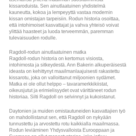
kissaroduista. Sen ainutlaatuinen yhdistelmä
kauneutta, kokoa ja lempeyyttä vastaa modernin
kissan omistajan tarpeisiin. Rodun historia osoittaa,
että intohimoiset kasvattajat ja vahva yhteisö voivat
ylittää haasteet ja luoda terveemmän, paremman
tulevaisuuden rodulle.
Ragdoll-rodun ainutlaatuinen matka
Ragdoll-rodun historia on kertomus visiosta,
intohimosta ja sitkeydestä. Ann Bakerin alkuperäisestä
ideasta on kehittynyt maailmanlaajuisesti rakastettu
kissarotu, joka on valloittanut miljoonien sydämet.
Matka ei ole ollut helppo – tavaramerkkikiistat,
oikeusjutut ja erimielisyydet ovat värittäneet rodun
historiaa. Silti Ragdoll on selvinnyt ja kukoistanut.
Daytonien ja muiden omistautuneiden kasvattajien työ
on mahdollistanut sen, että Ragdoll on nykyään
tunnustettu ja arvostettu rotu kaikkialla maailmassa.
Rodun leviäminen Yhdysvalloista Eurooppaan ja