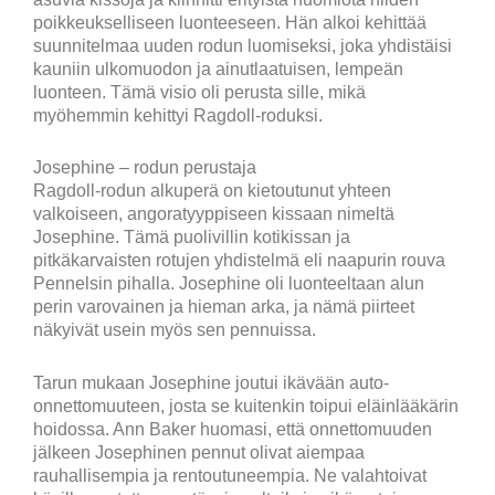
poikkeukselliseen luonteeseen. Hän alkoi kehittää
suunnitelmaa uuden rodun luomiseksi, joka yhdistäisi
kauniin ulkomuodon ja ainutlaatuisen, lempeän
luonteen. Tämä visio oli perusta sille, mikä
myöhemmin kehittyi Ragdoll-roduksi.
Josephine – rodun perustaja
Ragdoll-rodun alkuperä on kietoutunut yhteen
valkoiseen, angoratyyppiseen kissaan nimeltä
Josephine. Tämä puolivillin kotikissan ja
pitkäkarvaisten rotujen yhdistelmä eli naapurin rouva
Pennelsin pihalla. Josephine oli luonteeltaan alun
perin varovainen ja hieman arka, ja nämä piirteet
näkyivät usein myös sen pennuissa.
Tarun mukaan Josephine joutui ikävään auto-
onnettomuuteen, josta se kuitenkin toipui eläinlääkärin
hoidossa. Ann Baker huomasi, että onnettomuuden
jälkeen Josephinen pennut olivat aiempaa
rauhallisempia ja rentoutuneempia. Ne valahtoivat