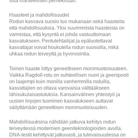
siitä ihanteellisen perhekissan.
Haasteet ja mahdollisuudet
Rodun kasvava suosio tuo mukanaan sekä haasteita
että mahdollisuuksia. Yksi suurimmista haasteista on
varmistaa, että kysyntä ei johda vastuuttomaan
kasvatukseen. Pentutehtailijat ja epäluotettavat
kasvattajat voivat houkutella rodun suosiolla, mikä
uhkaa rodun terveyttä ja hyvinvointia.
Toinen haaste liittyy geneettiseen monimuotoisuuteen.
Vaikka Ragdoll-rotu on suhteellisen nuori ja geenipooli
on laajempi kuin monilla vanhemmilla roduilla,
kasvattajien on oltava varovaisia välttääkseen
lähisukulaisastutuksia. Kansainvälinen yhteistyö ja
uusien linjojen tuominen kasvatukseen auttavat
säilyttämään geneettisen monimuotoisuuden.
Mahdollisuuksina nähdään jatkuva kehitys rodun
terveydessä modernien geeniteknologioiden avulla.
DNA-testit kehittyvät jatkuvasti, ja tulevaisuudessa on