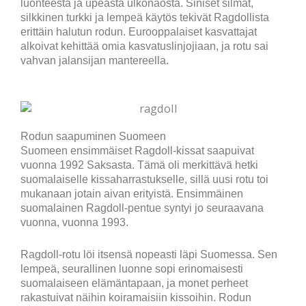
luonteesta ja upeasta ulkonäöstä. Siniset silmät,
silkkinen turkki ja lempeä käytös tekivät Ragdollista
erittäin halutun rodun. Eurooppalaiset kasvattajat
alkoivat kehittää omia kasvatuslinjojiaan, ja rotu sai
vahvan jalansijan mantereella.
Rodun saapuminen Suomeen
Suomeen ensimmäiset Ragdoll-kissat saapuivat
vuonna 1992 Saksasta. Tämä oli merkittävä hetki
suomalaiselle kissaharrastukselle, sillä uusi rotu toi
mukanaan jotain aivan erityistä. Ensimmäinen
suomalainen Ragdoll-pentue syntyi jo seuraavana
vuonna, vuonna 1993.
Ragdoll-rotu löi itsensä nopeasti läpi Suomessa. Sen
lempeä, seurallinen luonne sopi erinomaisesti
suomalaiseen elämäntapaan, ja monet perheet
rakastuivat näihin koiramaisiin kissoihin. Rodun