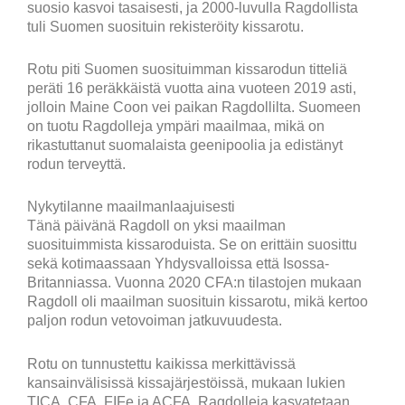
suosio kasvoi tasaisesti, ja 2000-luvulla Ragdollista
tuli Suomen suosituin rekisteröity kissarotu.
Rotu piti Suomen suosituimman kissarodun titteliä
peräti 16 peräkkäistä vuotta aina vuoteen 2019 asti,
jolloin Maine Coon vei paikan Ragdollilta. Suomeen
on tuotu Ragdolleja ympäri maailmaa, mikä on
rikastuttanut suomalaista geenipoolia ja edistänyt
rodun terveyttä.
Nykytilanne maailmanlaajuisesti
Tänä päivänä Ragdoll on yksi maailman
suosituimmista kissaroduista. Se on erittäin suosittu
sekä kotimaassaan Yhdysvalloissa että Isossa-
Britanniassa. Vuonna 2020 CFA:n tilastojen mukaan
Ragdoll oli maailman suosituin kissarotu, mikä kertoo
paljon rodun vetovoiman jatkuvuudesta.
Rotu on tunnustettu kaikissa merkittävissä
kansainvälisissä kissajärjestöissä, mukaan lukien
TICA, CFA, FIFe ja ACFA. Ragdolleja kasvatetaan