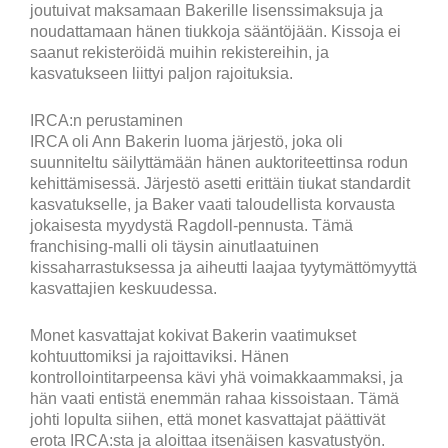
joutuivat maksamaan Bakerille lisenssimaksuja ja
noudattamaan hänen tiukkoja sääntöjään. Kissoja ei
saanut rekisteröidä muihin rekistereihin, ja
kasvatukseen liittyi paljon rajoituksia.
IRCA:n perustaminen
IRCA oli Ann Bakerin luoma järjestö, joka oli
suunniteltu säilyttämään hänen auktoriteettinsa rodun
kehittämisessä. Järjestö asetti erittäin tiukat standardit
kasvatukselle, ja Baker vaati taloudellista korvausta
jokaisesta myydystä Ragdoll-pennusta. Tämä
franchising-malli oli täysin ainutlaatuinen
kissaharrastuksessa ja aiheutti laajaa tyytymättömyyttä
kasvattajien keskuudessa.
Monet kasvattajat kokivat Bakerin vaatimukset
kohtuuttomiksi ja rajoittaviksi. Hänen
kontrollointitarpeensa kävi yhä voimakkaammaksi, ja
hän vaati entistä enemmän rahaa kissoistaan. Tämä
johti lopulta siihen, että monet kasvattajat päättivät
erota IRCA:sta ja aloittaa itsenäisen kasvatustyön.