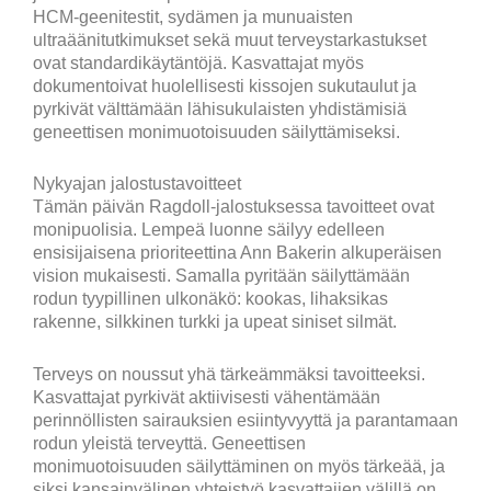
HCM-geenitestit, sydämen ja munuaisten
ultraäänitutkimukset sekä muut terveystarkastukset
ovat standardikäytäntöjä. Kasvattajat myös
dokumentoivat huolellisesti kissojen sukutaulut ja
pyrkivät välttämään lähisukulaisten yhdistämisiä
geneettisen monimuotoisuuden säilyttämiseksi.
Nykyajan jalostustavoitteet
Tämän päivän Ragdoll-jalostuksessa tavoitteet ovat
monipuolisia. Lempeä luonne säilyy edelleen
ensisijaisena prioriteettina Ann Bakerin alkuperäisen
vision mukaisesti. Samalla pyritään säilyttämään
rodun tyypillinen ulkonäkö: kookas, lihaksikas
rakenne, silkkinen turkki ja upeat siniset silmät.
Terveys on noussut yhä tärkeämmäksi tavoitteeksi.
Kasvattajat pyrkivät aktiivisesti vähentämään
perinnöllisten sairauksien esiintyvyyttä ja parantamaan
rodun yleistä terveyttä. Geneettisen
monimuotoisuuden säilyttäminen on myös tärkeää, ja
siksi kansainvälinen yhteistyö kasvattajien välillä on