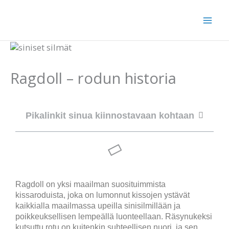
Siirry
sisältöön
Ragdoll – rodun historia
Pikalinkit sinua kiinnostavaan kohtaan
Ragdoll on yksi maailman suosituimmista
kissaroduista, joka on lumonnut kissojen ystävät
kaikkialla maailmassa upeilla sinisilmillään ja
poikkeuksellisen lempeällä luonteellaan. Räsynukeksi
kutsuttu rotu on kuitenkin suhteellisen nuori, ja sen