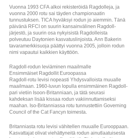
Vuonna 1993 CFA alkoi rekisteröidä Ragdolleja, ja
vuonna 2000 rotu sai täyden championaatin
tunnustuksen. TICA hyväksyi rodun jo aiemmin. Tänä
päivänä RFCI on suurin kansainvälinen Ragdoll-
järjestö, ja suurin osa nykyisistä Ragdolleista
polveutuu Daytonien kasvatuslinjoista. Ann Bakerin
tavaramerkkisuoja päättyi vuonna 2005, jolloin rodun
nimi vapautui kaikkien käyttöön.
Ragdoll-rodun leviäminen maailmalle
Ensimmäiset Ragdollit Euroopassa
Ragdoll-rotu levisi nopeasti Yhdysvalloista muualle
maailmaan. 1960-luvun lopulla ensimmäinen Ragdoll-
pari vietiin Isoon-Britanniaan, ja tätä seurasi
kahdeksan lisää kissaa rodun vakiinnuttamiseksi
maahan. Iso-Britanniassa rotu tunnustettiin Governing
Council of the Cat Fancyn toimesta.
Britanniasta rotu levisi vähitellen muualle Eurooppaan.
Kasvattajat olivat viehättyneitä rodun ainutlaatuisesta