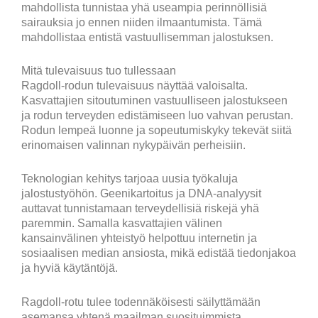
mahdollista tunnistaa yhä useampia perinnöllisiä
sairauksia jo ennen niiden ilmaantumista. Tämä
mahdollistaa entistä vastuullisemman jalostuksen.
Mitä tulevaisuus tuo tullessaan
Ragdoll-rodun tulevaisuus näyttää valoisalta.
Kasvattajien sitoutuminen vastuulliseen jalostukseen
ja rodun terveyden edistämiseen luo vahvan perustan.
Rodun lempeä luonne ja sopeutumiskyky tekevät siitä
erinomaisen valinnan nykypäivän perheisiin.
Teknologian kehitys tarjoaa uusia työkaluja
jalostustyöhön. Geenikartoitus ja DNA-analyysit
auttavat tunnistamaan terveydellisiä riskejä yhä
paremmin. Samalla kasvattajien välinen
kansainvälinen yhteistyö helpottuu internetin ja
sosiaalisen median ansiosta, mikä edistää tiedonjakoa
ja hyviä käytäntöjä.
Ragdoll-rotu tulee todennäköisesti säilyttämään
asemansa yhtenä maailman suosituimmista