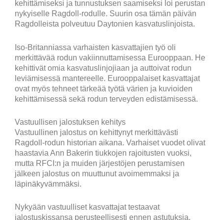
kehittämiseksi ja tunnustuksen saamiseksi loi perustan
nykyiselle Ragdoll-rodulle. Suurin osa tämän päivän
Ragdolleista polveutuu Daytonien kasvatuslinjoista.
Iso-Britanniassa varhaisten kasvattajien työ oli
merkittävää rodun vakiinnuttamisessa Eurooppaan. He
kehittivät omia kasvatuslinjojiaan ja auttoivat rodun
leviämisessä mantereelle. Eurooppalaiset kasvattajat
ovat myös tehneet tärkeää työtä värien ja kuvioiden
kehittämisessä sekä rodun terveyden edistämisessä.
Vastuullisen jalostuksen kehitys
Vastuullinen jalostus on kehittynyt merkittävästi
Ragdoll-rodun historian aikana. Varhaiset vuodet olivat
haastavia Ann Bakerin tiukkojen rajoitusten vuoksi,
mutta RFCI:n ja muiden järjestöjen perustamisen
jälkeen jalostus on muuttunut avoimemmaksi ja
läpinäkyvämmäksi.
Nykyään vastuulliset kasvattajat testaavat
jalostuskissansa perusteellisesti ennen astutuksia.