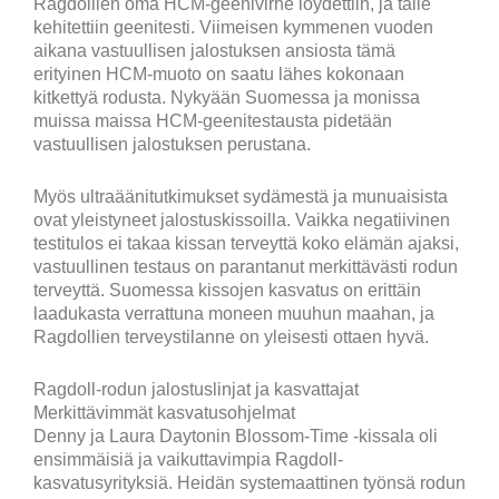
Ragdollien oma HCM-geenivirhe löydettiin, ja tälle
kehitettiin geenitesti. Viimeisen kymmenen vuoden
aikana vastuullisen jalostuksen ansiosta tämä
erityinen HCM-muoto on saatu lähes kokonaan
kitkettyä rodusta. Nykyään Suomessa ja monissa
muissa maissa HCM-geenitestausta pidetään
vastuullisen jalostuksen perustana.
Myös ultraäänitutkimukset sydämestä ja munuaisista
ovat yleistyneet jalostuskissoilla. Vaikka negatiivinen
testitulos ei takaa kissan terveyttä koko elämän ajaksi,
vastuullinen testaus on parantanut merkittävästi rodun
terveyttä. Suomessa kissojen kasvatus on erittäin
laadukasta verrattuna moneen muuhun maahan, ja
Ragdollien terveystilanne on yleisesti ottaen hyvä.
Ragdoll-rodun jalostuslinjat ja kasvattajat
Merkittävimmät kasvatusohjelmat
Denny ja Laura Daytonin Blossom-Time -kissala oli
ensimmäisiä ja vaikuttavimpia Ragdoll-
kasvatusyrityksiä. Heidän systemaattinen työnsä rodun