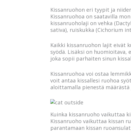
Kissanruohon eri tyypit ja niide
Kissanruohoa on saatavilla monis
kissanruoholaji on vehka (Dacty
sativa), ruiskukka (Cichorium int
Kaikki kissanruohon lajit eivät ku
syödä. Lisäksi on huomioitava, et
joka sopii parhaiten sinun kissal
Kissanruohoa voi ostaa lemmikkil
voit antaa kissallesi ruohoa sy
aloittamalla pienestä määrästä j
Kuinka kissanruoho vaikuttaa k
Kissanruoho vaikuttaa kissan ru
parantamaan kissan ruoansulatu