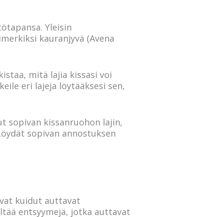
tötapansa. Yleisin
simerkiksi kauranjyvä (Avena
istaa, mitä lajia kissasi voi
eile eri lajeja löytääksesi sen,
ut sopivan kissanruohon lajin,
. Löydät sopivan annostuksen
vat kuidut auttavat
ltää entsyymejä, jotka auttavat