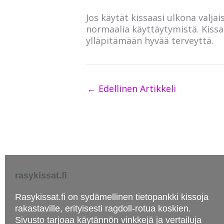
Jos käytät kissaasi ulkona valj
normaalia käyttäytymistä. Kissan
ylläpitämään hyvää terveyttä.
←
Edellinen Artikkeli
rasykissat.fi
Rasykissat.fi on sydämellinen tietopankki kissoja
rakastaville, erityisesti ragdoll-rotua koskien.
Sivusto tarjoaa käytännön vinkkejä ja vertailuja