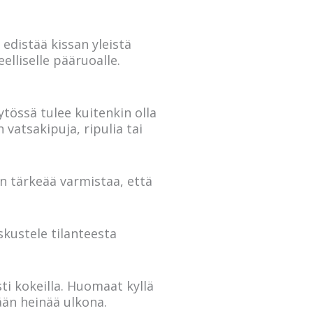
edistää kissan yleistä
elliselle pääruoalle.
ytössä tulee kuitenkin olla
vatsakipuja, ripulia tai
 on tärkeää varmistaa, että
skustele tilanteesta
ti kokeilla. Huomaat kyllä
lään heinää ulkona.