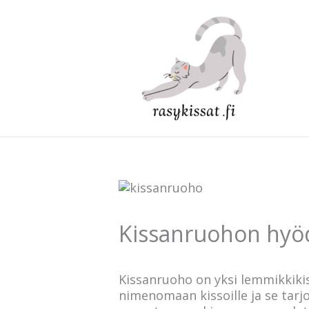
Siirry
sisältöön
Kissanruohon hyöd
Kissanruoho on yksi lemmikkikis
nimenomaan kissoille ja se tarjo