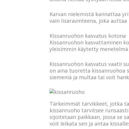
Karvan nielemistä kannattaa yrit
vain lisäravinteena, joka autta
Kissanruohon kasvatus kotona
Kissanruohon kasvattaminen kot
yleisimmin käytetty menetelmä o
Kissanruohon kasvatus vaatii suh
on aina tuoretta kissanruohoa sa
siemeniä ja multaa tai voit hank
Tärkeimmät tarvikkeet, jotka ta
kissanruoho tarvitsee runsaasti
sijoitetaan paikkaan, jossa se s
voit leikata sen ja antaa kissall