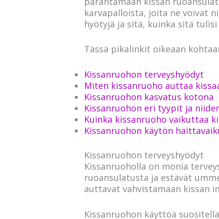
parantamaan kissan ruoansulatus
karvapalloista, joita ne voivat
hyötyjä ja sitä, kuinka sitä tuli
Tässä pikalinkit oikeaan kohtaan
Kissanruohon terveyshyödyt
Miten kissanruoho auttaa kissa
Kissanruohon kasvatus kotona
Kissanruohon eri tyypit ja niide
Kuinka kissanruoho vaikuttaa k
Kissanruohon käytön haittavaik
Kissanruohon terveyshyödyt
Kissanruoholla on monia terveys
ruoansulatusta ja estävät ummetu
auttavat vahvistamaan kissan i
Kissanruohon käyttöä suositellaan