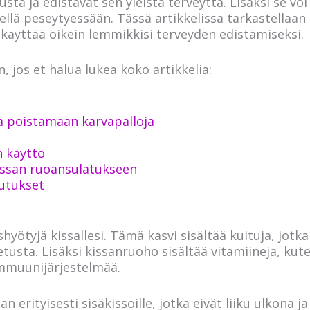
ta ja edistävät sen yleistä terveyttä. Lisäksi se v
 niellä peseytyessään. Tässä artikkelissa tarkastell
si käyttää oikein lemmikkisi terveyden edistämiseksi.
, jos et halua lukea koko artikkelia:
a poistamaan karvapalloja
n käyttö
issan ruoansulatukseen
utukset
hyötyjä kissallesi. Tämä kasvi sisältää kuituja, jot
sta. Lisäksi kissanruoho sisältää vitamiineja, kuten
mmuunijärjestelmää.
 erityisesti sisäkissoille, jotka eivät liiku ulkona ja