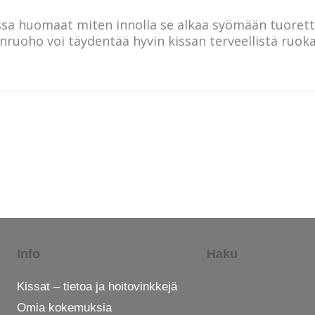
aissa huomaat miten innolla se alkaa syömään tuoret
ruoho voi täydentää hyvin kissan terveellistä ruokav
Info
Haku
Kissat – tietoa ja hoitovinkkejä
Omia kokemuksia