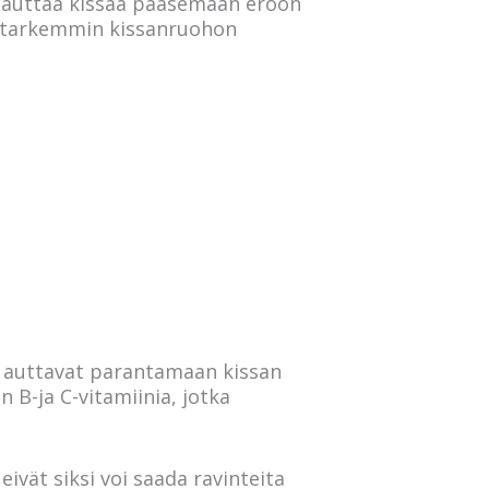
oi auttaa kissaa pääsemään eroon
aan tarkemmin kissanruohon
ka auttavat parantamaan kissan
 B-ja C-vitamiinia, jotka
 eivät siksi voi saada ravinteita