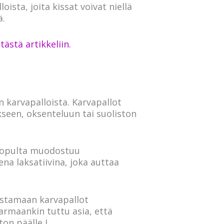
sta, joita kissat voivat niellä
ä.
ästä artikkeliin.
 karvapalloista. Karvapallot
ukseen, oksenteluun tai suoliston
 lopulta muodostuu
ena laksatiivina, joka auttaa
oistamaan karvapallot
armaankin tuttu asia, että
on päälle J