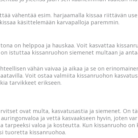
tää vähentää esim. harjaamalla kissaa riittävän usei
a kissaa käsittelemään karvapalloja paremmin.
ona on helppoa ja hauskaa. Voit kasvattaa kissanruo
n istuttaa kissanruohon siemenet multaan ja antaa 
teellisen vähän vaivaa ja aikaa ja se on erinomainen
atavilla. Voit ostaa valmiita kissanruohon kasvatusp
kia tarvikkeet erikseen.
rvitset ovat multa, kasvatusastia ja siemenet. On t
 auringonvaloa ja vettä kasvaakseen hyvin, joten var
aa tarpeeksi valoa ja kosteutta. Kun kissanruoho on 
esi tuoretta kissanruohoa.