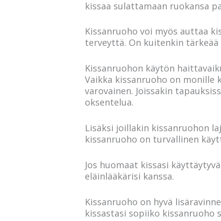
kissaa sulattamaan ruokansa p
Kissanruoho voi myös auttaa kis
terveyttä. On kuitenkin tärkeää 
Kissanruohon käytön haittavaik
Vaikka kissanruoho on monille ki
varovainen. Joissakin tapauksiss
oksentelua.
Lisäksi joillakin kissanruohon la
kissanruoho on turvallinen käyt
Jos huomaat kissasi käyttäytyvä
eläinlääkärisi kanssa.
Kissanruoho on hyvä lisäravinne 
kissastasi sopiiko kissanruoho si