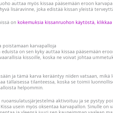
ruoho auttaa myös kissaa pääsemään eroon karvapalloi
vä lisäravinne, joka edistää kissan yleistä terveytt
missä on
kokemuksia kissanruohon käytöstä, klikkaa t
a poistamaan karvapalloja
 eduista on sen kyky auttaa kissaa pääsemään eroon
a vaarallisia kissoille, koska ne voivat johtaa ummet
essään ja tämä karva kerääntyy niiden vatsaan, mikä
aa tällaisessa tilanteessa, koska se toimii luonnollis
alloista helpommin.
 ruoansulatusjärjestelmä aktivoituu ja se pystyy p
issa usein myös oksentaa karvapallon. Sinulle on v
sentaa ja yleensä juuri sen kauneimman vaalean mat