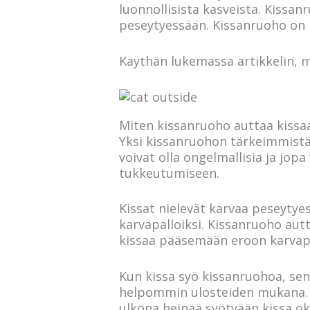
luonnollisista kasveista. Kissan
peseytyessään. Kissanruoho on hy
Käythän lukemassa artikkelin, 
Miten kissanruoho auttaa kissa
Yksi kissanruohon tärkeimmistä
voivat olla ongelmallisia ja jop
tukkeutumiseen.
Kissat nielevät karvaa peseyty
karvapalloiksi. Kissanruoho autt
kissaa pääsemään eroon karvap
Kun kissa syö kissanruohoa, sen
helpommin ulosteiden mukana. K
ulkona heinää syötyään kissa ok