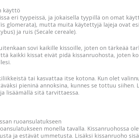
n käyttö
sa eri tyypeissä, ja jokaisella tyypillä on omat käyt
lis glomerata), mutta muita käytettyjä lajeja ovat e
ybus) ja ruis (Secale cereale).
itenkaan sovi kaikille kissoille, joten on tärkeää tark
tä kaikki kissat eivät pidä kissanruohosta, joten kok
lesi.
iikkeistä tai kasvattaa itse kotona. Kun olet valinn
ötäväksi pieninä annoksina, kunnes se tottuu siihen
a lisäämällä sitä tarvittaessa.
issan ruoansulatukseen
oansulatukseen monella tavalla. Kissanruohossa ole
sta ja estävät ummetusta. Lisäksi kissanruoho sisä