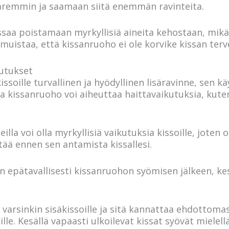
aremmin ja saamaan siitä enemmän ravinteita.
saa poistamaan myrkyllisiä aineita kehostaan, mikä 
muistaa, että kissanruoho ei ole korvike kissan terve
utukset
ssoille turvallinen ja hyödyllinen lisäravinne, sen kä
a kissanruoho voi aiheuttaa haittavaikutuksia, kuten 
jeilla voi olla myrkyllisiä vaikutuksia kissoille, joten
tää ennen sen antamista kissallesi.
n epätavallisesti kissanruohon syömisen jälkeen, ke
varsinkin sisäkissoille ja sitä kannattaa ehdottomas
lle. Kesällä vapaasti ulkoilevat kissat syövät mielel