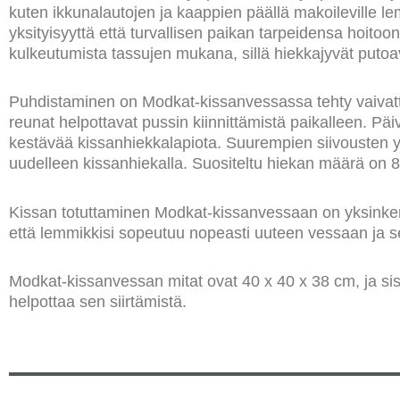
kuten ikkunalautojen ja kaappien päällä makoileville l
yksityisyyttä että turvallisen paikan tarpeidensa hoito
kulkeutumista tassujen mukana, sillä hiekkajyvät putoav
Puhdistaminen on Modkat-kissanvessassa tehty vaivatt
reunat helpottavat pussin kiinnittämistä paikalleen. Pä
kestävää kissanhiekkalapiota. Suurempien siivousten yh
uudelleen kissanhiekalla. Suositeltu hiekan määrä on 8
Kissan totuttaminen Modkat-kissanvessaan on yksinkerta
että lemmikkisi sopeutuu nopeasti uuteen vessaan ja se
Modkat-kissanvessan mitat ovat 40 x 40 x 38 cm, ja si
helpottaa sen siirtämistä.