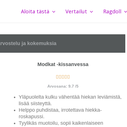
Aloita tästä
Vertailut
Ragdoll
rvostelu ja kokemuksia
Modkat -kissanvessa
Arvosana: 9.7 /5
Yläpuolelta kulku vähentää hiekan leviämistä,
lisää siisteyttä.
Helppo puhdistaa, irrotettava hiekka-
roskapussi.
Tyylikäs muotoilu, sopii kaikenlaiseen