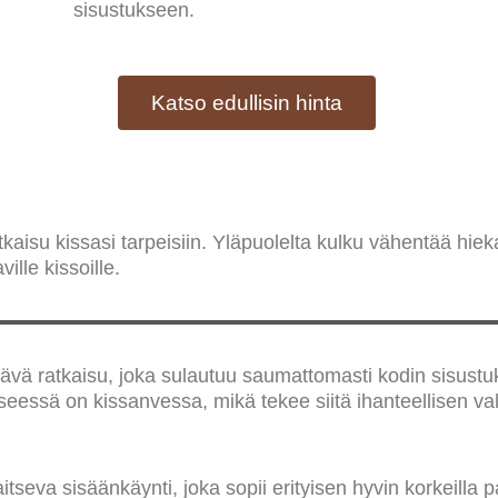
sisustukseen.
Katso edullisin hinta
atkaisu kissasi tarpeisiin. Yläpuolelta kulku vähentää hie
ille kissoille.
tävä ratkaisu, joka sulautuu saumattomasti kodin sisust
kyseessä on kissanvessa, mikä tekee siitä ihanteellisen v
seva sisäänkäynti, joka sopii erityisen hyvin korkeilla paik