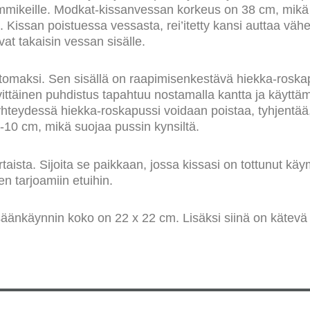
emmikeille. Modkat-kissanvessan korkeus on 38 cm, mikä 
on. Kissan poistuessa vessasta, rei’itetty kansi auttaa v
at takaisin vessan sisälle.
omaksi. Sen sisällä on raapimisenkestävä hiekka-roskapu
ivittäinen puhdistus tapahtuu nostamalla kantta ja käytt
teydessä hiekka-roskapussi voidaan poistaa, tyhjentää, 
-10 cm, mikä suojaa pussin kynsiltä.
ista. Sijoita se paikkaan, jossa kissasi on tottunut käy
n tarjoamiin etuihin.
säänkäynnin koko on 22 x 22 cm. Lisäksi siinä on kätevä