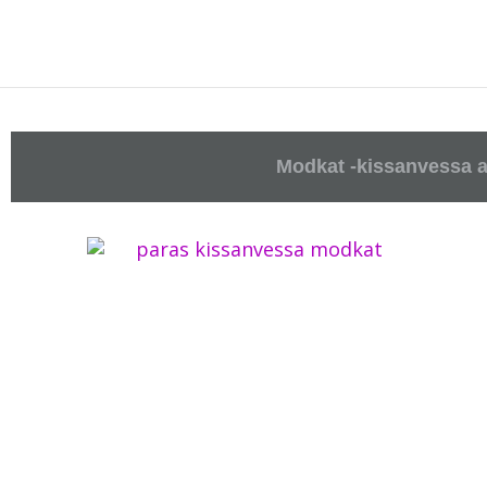
Siirry
sisältöön
Modkat -kissanvessa a