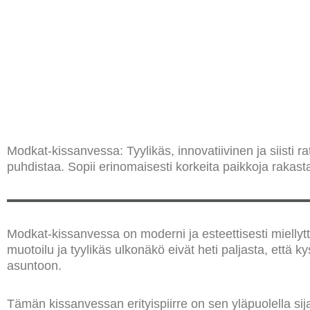
Modkat-kissanvessa: Tyylikäs, innovatiivinen ja siisti r
puhdistaa. Sopii erinomaisesti korkeita paikkoja rakastav
Modkat-kissanvessa on moderni ja esteettisesti miellyt
muotoilu ja tyylikäs ulkonäkö eivät heti paljasta, että 
asuntoon.
Tämän kissanvessan erityispiirre on sen yläpuolella sijait