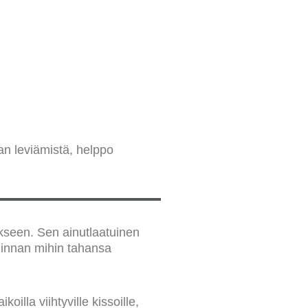
kan leviämistä, helppo
ukseen. Sen ainutlaatuinen
alinnan mihin tahansa
oilla viihtyville kissoille,