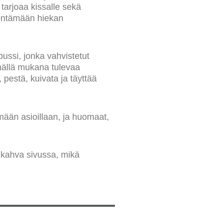
tarjoaa kissalle sekä
ähentämään hiekan
ssi, jonka vahvistetut
ämällä mukana tulevaa
pestä, kuivata ja täyttää
mään asioillaan, ja huomaat,
 kahva sivussa, mikä