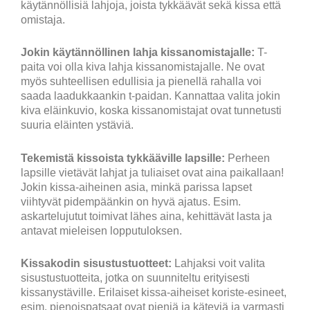
käytännöllisiä lahjoja, joista tykkäävät sekä kissa että
omistaja.
Jokin käytännöllinen lahja kissanomistajalle:
T-
paita voi olla kiva lahja kissanomistajalle. Ne ovat
myös suhteellisen edullisia ja pienellä rahalla voi
saada laadukkaankin t-paidan. Kannattaa valita jokin
kiva eläinkuvio, koska kissanomistajat ovat tunnetusti
suuria eläinten ystäviä.
Tekemistä kissoista tykkääville lapsille:
Perheen
lapsille vietävät lahjat ja tuliaiset ovat aina paikallaan!
Jokin kissa-aiheinen asia, minkä parissa lapset
viihtyvät pidempäänkin on hyvä ajatus. Esim.
askartelujutut toimivat lähes aina, kehittävät lasta ja
antavat mieleisen lopputuloksen.
Kissakodin sisustustuotteet:
Lahjaksi voit valita
sisustustuotteita, jotka on suunniteltu erityisesti
kissanystäville. Erilaiset kissa-aiheiset koriste-esineet,
esim. pienoispatsaat ovat pieniä ja käteviä ja varmasti