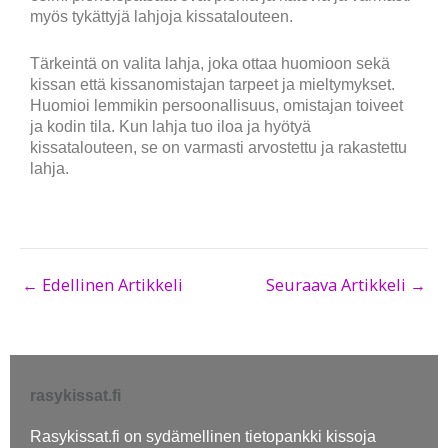
myös tykättyjä lahjoja kissatalouteen.
Tärkeintä on valita lahja, joka ottaa huomioon sekä
kissan että kissanomistajan tarpeet ja mieltymykset.
Huomioi lemmikin persoonallisuus, omistajan toiveet
ja kodin tila. Kun lahja tuo iloa ja hyötyä
kissatalouteen, se on varmasti arvostettu ja rakastettu
lahja.
←
Edellinen Artikkeli
Seuraava Artikkeli
→
rasykissat.fi
Rasykissat.fi on sydämellinen tietopankki kissoja