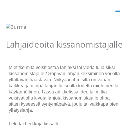
Siirry
sisältöön
Lahjaideoita kissanomistajalle
Mietitkö mitä voisit ostaa lahjaksi tai viedä tuliaisiksi
kissanomistajalle? Sopivan lahjan keksiminen voi olla
yllättävän haastavaa. Nykyään ihmisillä on vähän
kaikkea ja niinpä lahjan tulisi olla todella mieleinen tai
käytännöllinen. Tässä artikkelissa ideoita, mitkä
voisivat olla kivoja lahjoja kissanomistajalle olipa
sitten kyseessä syntymäpäivä, joulu tai vaikkapa pieni
yllätyslahja.
Lelu tai herkkuja kissalle