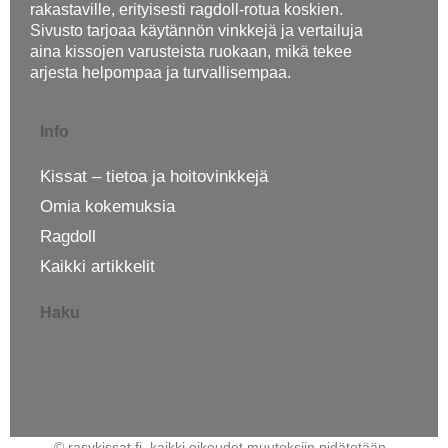
rakastaville, erityisesti ragdoll-rotua koskien.
Sivusto tarjoaa käytännön vinkkejä ja vertailuja
aina kissojen varusteista ruokaan, mikä tekee
arjesta helpompaa ja turvallisempaa.
Info
Kissat – tietoa ja hoitovinkkejä
Omia kokemuksia
Ragdoll
Kaikki artikkelit
Haku
© rasykissat.fi, kaikki oikeudet muutoksiin pidätetään.