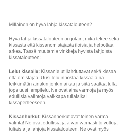
Millainen on hyvä lahja kissatalouteen?
Hyvä lahja kissatalouteen on jotain, mikä tekee sekä
kissasta että kissanomistajasta iloisia ja helpottaa
arkea. Tässä muutamia vinkkejä hyvistä lahjoista
kissatalouteen:
Lelut kissalle:
Kissanlelut ilahduttavat sekä kissaa
että omistajaa. Uusi lelu innostaa kissaa aina
leikkimään ainakin jonkin aikaa ja siitä saattaa tulla
jopa uusi lempilelu. Ne ovat aina varmoja ja myös
edullisia valintoja vaikkapa tuliaisiksi
kissaperheeseen.
Kissanherkut:
Kissanherkut ovat toinen varma
valinta! Ne ovat edullisia ja aivan varmasti toivottuja
tuliaisia ja lahjoja kissatalouteen. Ne ovat myös