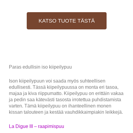
KATSO TUOTE TÄSTÄ
Paras edullisin iso kiipeilypuu
Ison kiipeilypuun voi saada myös suhteellisen
edullisesti. Tässä kiipeilypuussa on monta eri tasoa,
majaa ja kiva riippumatto. Kiipeilypuu on erittäin vakaa
ja pedin saa kätevästi tasosta irrotettua puhdistamista
varten. Tämä kiipeilypuu on ihanteellinen monen
kissan talouteen ja kestää vauhdikkaimpiakin leikkejä.
La Digue III – raapimispuu