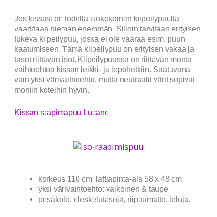
Jos kissasi on todella isokokoinen kiipeilypuulta
vaaditaan hieman enemmän. Silloin tarvitaan erityisen
tukeva kiipeilypuu, jossa ei ole vaaraa esim. puun
kaatumiseen. Tämä kiipeilypuu on erityisen vakaa ja
tasot riittävän isot. Kiipeilypuussa on riittävän monta
vaihtoehtoa kissan leikki- ja lepohetkiin. Saatavana
vain yksi värivaihtoehto, mutta neutraalit värit sopivat
moniin koteihin hyvin.
Kissan raapimapuu Lucano
korkeus 110 cm, lattiapinta-ala 58 x 48 cm
yksi värivaihtoehto: valkoinen & taupe
pesäkolo, oleskelutasoja, riippumatto, leluja.