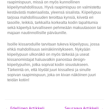
raapimispuun, missä on myös kunnollinen
kiipeilymahdollisuus. Hyvä raapimispuu on valmistettu
kestävästä materiaalista, yleensä sisalista. Kiipeilypuu
tarjoaa mahdollisuuden teroittaa kynsiä, kiivetä eri
tasoille, leikkiä, tarkkailla korkealta kodin tapahtumia
sekä käpertyä turvalliseen pehmeään makuutasoon tai
majaan nautinnollisille päiväunille.
Isoille kissaroduille tarvitaan tukeva kiipeilypuu, jossa
ehkä mahdollisuus seinäkiinnitykseen. Nykyään
kiipeilypuun ulkonäkö on myös tärkeää ja useat
kissanomistajat haluavatkin panostaa design-
kiipeilypuihin, jotka sopivat kodin sisustukseen.
Tärkeintä on, että löydät juuri kissallesi ja sinulle
sopivan raapimispuun, joka on kivan näköinen juuri
teidän kotiin!
←
Edellinen Artikkeli
Seuraava Artikkeli
→