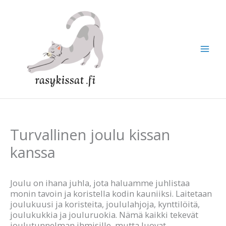
Siirry
sisältöön
Turvallinen joulu kissan
kanssa
Joulu on ihana juhla, jota haluamme juhlistaa
monin tavoin ja koristella kodin kauniiksi. Laitetaan
joulukuusi ja koristeita, joululahjoja, kynttilöitä,
joulukukkia ja jouluruokia. Nämä kaikki tekevät
joulutunnelman ihmisille, mutta luovat