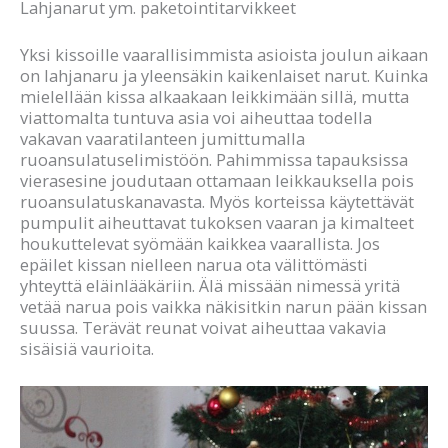
Lahjanarut ym. paketointitarvikkeet
Yksi kissoille vaarallisimmista asioista joulun aikaan
on lahjanaru ja yleensäkin kaikenlaiset narut. Kuinka
mielellään kissa alkaakaan leikkimään sillä, mutta
viattomalta tuntuva asia voi aiheuttaa todella
vakavan vaaratilanteen jumittumalla
ruoansulatuselimistöön. Pahimmissa tapauksissa
vierasesine joudutaan ottamaan leikkauksella pois
ruoansulatuskanavasta. Myös korteissa käytettävät
pumpulit aiheuttavat tukoksen vaaran ja kimalteet
houkuttelevat syömään kaikkea vaarallista. Jos
epäilet kissan nielleen narua ota välittömästi
yhteyttä eläinlääkäriin. Älä missään nimessä yritä
vetää narua pois vaikka näkisitkin narun pään kissan
suussa. Terävät reunat voivat aiheuttaa vakavia
sisäisiä vaurioita.