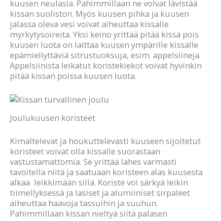
kuusen neulasia. Pahimmillaan ne voivat lävistää
kissan suoliston. Myös kuusen pihka ja kuusen
jalassa oleva vesi voivat aiheuttaa kissalle
myrkytysoireita. Yksi keino yrittää pitää kissa pois
kuusen luota on laittaa kuusen ympärille kissalle
epämiellyttäviä sitrustuoksuja, esim. appelsiineja.
Appelsiinista leikatut koristekiekot voivat hyvinkin
pitää kissan poissa kuusen luota.
Joulukuusen koristeet
Kimaltelevat ja houkuttelevasti kuuseen sijoitetut
koristeet voivat olla kissalle suorastaan
vastustamattomia. Se yrittää lähes varmasti
tavoitella niitä ja saatuaan koristeen alas kuusesta
alkaa leikkimään sillä. Koriste voi särkyä leikin
tiimellyksessä ja lasiset ja alumiiniset sirpaleet
aiheuttaa haavoja tassuihin ja suuhun.
Pahimmillaan kissan nieltyä siitä palasen