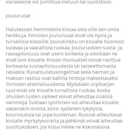
vierasesine voi jumittua nieluun tai suolistoon.
Jouluruoat
Halutessasi hemmotella kissaa osta sille sen omia
herkkuja. Ihmisten jouluruoat eivät ole hyviä ja
turvallisia kissoille. Joulukinkku on kissalle huonosti
sulavaa ja vaarallista ruokaa. Jouluruokien suola- ja
rasvapitoisuus ovat usein korkeita ja siksikään ne
eivät sovi kissalle. Kissan munuaiset voivat rasittua
korkeasta suolapitoisuudesta tai tarpeettomasta
rasvasta. Ruoansulatusongelmat sekä haiman ja
maksan rasitus ovat kalliita hintoja maksettavaksi
ihmisten anteliaisuudesta. Myöskään siipikarjan
luut eivät ole kissalle turvallista ruokaa, koska
ohuiden luiden säikeet voivat aiheuttaa sisäisiä
vammoja. Suklaan syöminen voi aiheuttaa kissalle
vakaviakin oireita, esim. sydämen tykytystä,
kouristuksia tai jopa kuoleman. Rusinat aiheuttavat
kissalle myrkytysoireita ja pähkinät voivat aiheuttaa
suolitukoksen, jos kissa nielee ne kokonaisina.