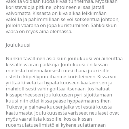
valoilla voidaan luoda kivaa tunnelmaa. Myöskään
koristevaloja pitkine johtoineen ei saa jättää
valvomatta. Kissasta on kiva alkaa leikkimään
valoilla ja pahimmillaan se voi sotkeentua johtoon,
jolloin vaarana on jopa kuristuminen. Sähköiskun
vaara on myös aina olemassa.
Joulukuusi
Niinkin tavallinen asia kuin joulukuusi voi aiheuttaa
kissalle vaaran paikkoja. Joulukuusi on kissan
mielestä todennäköisesti uusi ihana juuri sille
ostettu kiipeilypuu ihanine koristeineen. Kissa voi
yrittää kiivetä tai hypätä kuuseen kaataen sen ja
mahdollisesti vahingoittaa itsenään. Jos haluat
kissaperheeseen joulukuusen pyri sijoittamaan
kuusi niin ettei kissa pääse hyppäämään siihen.
Tukeva ja painava kuusenjalka voi estää kuusta
kaatumasta. Joulukuusesta varisseet neulaset ovat
myös vaarallisia kissoille, koska kissan
ruoansulatuselimistö ei kykene sulattamaan