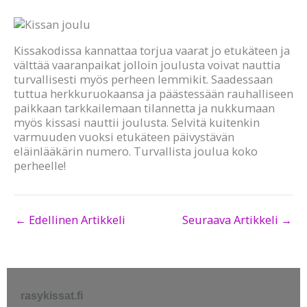
Kissakodissa kannattaa torjua vaarat jo etukäteen ja
välttää vaaranpaikat jolloin joulusta voivat nauttia
turvallisesti myös perheen lemmikit. Saadessaan
tuttua herkkuruokaansa ja päästessään rauhalliseen
paikkaan tarkkailemaan tilannetta ja nukkumaan
myös kissasi nauttii joulusta. Selvitä kuitenkin
varmuuden vuoksi etukäteen päivystävän
eläinlääkärin numero. Turvallista joulua koko
perheelle!
←
Edellinen Artikkeli
Seuraava Artikkeli
→
rasykissat.fi