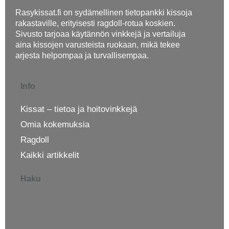
Rasykissat.fi on sydämellinen tietopankki kissoja
rakastaville, erityisesti ragdoll-rotua koskien.
Sivusto tarjoaa käytännön vinkkejä ja vertailuja
aina kissojen varusteista ruokaan, mikä tekee
arjesta helpompaa ja turvallisempaa.
Info
Kissat – tietoa ja hoitovinkkejä
Omia kokemuksia
Ragdoll
Kaikki artikkelit
Haku