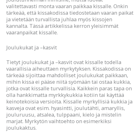
valitettavasti monta vaaran paikkaa kissalle. Onkin
tärkeää, että kissakodissa tiedostetaan vaaran paikat
ja vietetään turvallista juhlaa myös kissojen
kannalta. Tässä artikkelissa kerron yleisimmät
vaaranpaikat kissalle.
Joulukukat ja –kasvit
Tietyt joulukukat ja –kasvit ovat kissalle todella
vaarallisia aiheuttaen myrkytyksen. Kissakodissa on
tärkeää sijoittaa mahdolliset joulukukat paikkaan,
mihin kissa ei pääse niitä syömään tai ostaa kukkia,
jotka ovat kissalle turvallisia. Kaikkein paras tapa on
olla hankkimatta myrkkykukkia kotiin tai käyttää
keinotekoisia versioita. Kissalle myrkyllisiä kukkia ja
kasveja ovat esim. hyasintti, joulutähti, amaryllis,
jouluruusu, atsalea, tulppaani, kielo ja mistelin
marjat. Myrkytön vaihtoehto on esimerkiksi
joulukaktus.