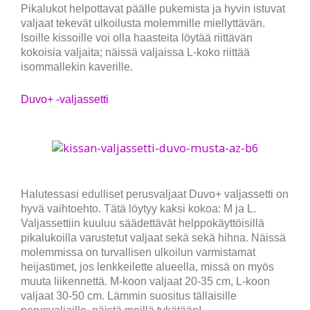
Pikalukot helpottavat päälle pukemista ja hyvin istuvat
valjaat tekevät ulkoilusta molemmille miellyttävän.
Isoille kissoille voi olla haasteita löytää riittävän
kokoisia valjaita; näissä valjaissa L-koko riittää
isommallekin kaverille.
Duvo+ -valjassetti
Halutessasi edulliset perusvaljaat Duvo+ valjassetti on
hyvä vaihtoehto. Tätä löytyy kaksi kokoa: M ja L.
Valjassettiin kuuluu säädettävät helppokäyttöisillä
pikalukoilla varustetut valjaat sekä sekä hihna. Näissä
molemmissa on turvallisen ulkoilun varmistamat
heijastimet, jos lenkkeilette alueella, missä on myös
muuta liikennettä. M-koon valjaat 20-35 cm, L-koon
valjaat 30-50 cm. Lämmin suositus tällaisille
perusvaljaille, näistä meillä tykätään!