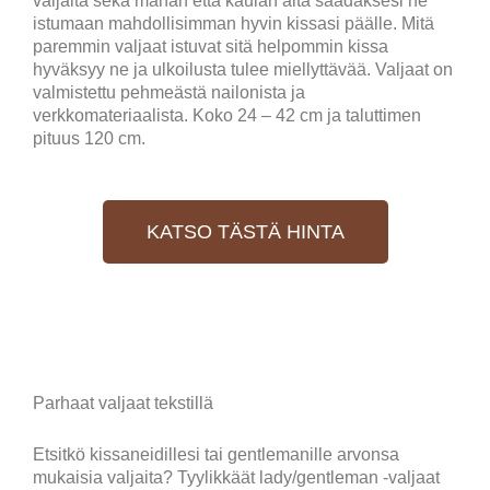
valjaita sekä mahan että kaulan alta saadaksesi ne
istumaan mahdollisimman hyvin kissasi päälle. Mitä
paremmin valjaat istuvat sitä helpommin kissa
hyväksyy ne ja ulkoilusta tulee miellyttävää. Valjaat on
valmistettu pehmeästä nailonista ja
verkkomateriaalista. Koko 24 – 42 cm ja taluttimen
pituus 120 cm.
KATSO TÄSTÄ HINTA
Parhaat valjaat tekstillä
Etsitkö kissaneidillesi tai gentlemanille arvonsa
mukaisia valjaita? Tyylikkäät lady/gentleman -valjaat