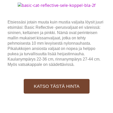
Etsiessäsi jotain muuta kuin mustia valjaita löysit juuri
etsimäsi: Basic Reflective -perusvaljaat eri väreissä:
sininen, keltainen ja pinkki. Nämä ovat perinteisen
mallin mukaiset kissanvaljaat, jotka on tehty
pehmoisesta 10 mm levyisestä nylonnauhasta.
Pikalukkojen ansiosta valjaat on nopea ja helppo
pukea ja turvallisuutta lisää heijastinnauha.
Kaulanympärys 22-36 cm, rinnanympärys 27-44 cm.
Myös vatsakappale on säädettävissä.
KATSO TÄSTÄ HINTA