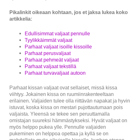
Pikalinkit oikeaan kohtaan, jos et jaksa lukea koko
artikkelia:
Edullisimmat valjaat pennulle
Tyylikkäimmät valjaat
Parhaat valjaat isoille kissoille
Parhaat perusvaljaat
Parhaat pehmeät valjaat
Parhaat valjaat tekstillä
Parhaat turvavaljaat autoon
Parhaat kissan valjaat ovat sellaiset, missä kissa
viihtyy. Jokainen kissa on ruumiinrakenteeltaan
erilainen. Valjaiden tulee olla riittävän napakat ja hyvin
istuvat, koska kissa on mestari pujottautumaan pois
valjaista. Yleensä se tekee sen peruuttamalla
omistajan suureksi hämmästykseksi. Hyvät valjaat on
myös helppo pukea ylle. Pennulle valjaiden
pukeminen on helppoa opettaa ja kyllä se on