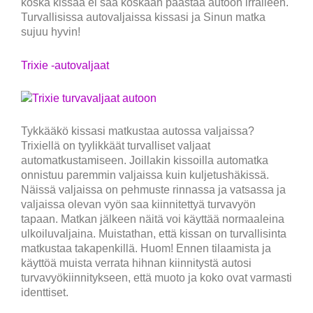
koska kissaa ei saa koskaan päästää autoon irralleen.
Turvallisissa autovaljaissa kissasi ja Sinun matka
sujuu hyvin!
Trixie -autovaljaat
Tykkääkö kissasi matkustaa autossa valjaissa?
Trixiellä on tyylikkäät turvalliset valjaat
automatkustamiseen. Joillakin kissoilla automatka
onnistuu paremmin valjaissa kuin kuljetushäkissä.
Näissä valjaissa on pehmuste rinnassa ja vatsassa ja
valjaissa olevan vyön saa kiinnitettyä turvavyön
tapaan. Matkan jälkeen näitä voi käyttää normaaleina
ulkoiluvaljaina. Muistathan, että kissan on turvallisinta
matkustaa takapenkillä. Huom! Ennen tilaamista ja
käyttöä muista verrata hihnan kiinnitystä autosi
turvavyökiinnitykseen, että muoto ja koko ovat varmasti
identtiset.