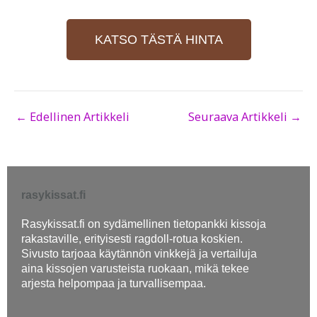
KATSO TÄSTÄ HINTA
←
Edellinen Artikkeli
Seuraava Artikkeli
→
rasykissat.fi
Rasykissat.fi on sydämellinen tietopankki kissoja
rakastaville, erityisesti ragdoll-rotua koskien.
Sivusto tarjoaa käytännön vinkkejä ja vertailuja
aina kissojen varusteista ruokaan, mikä tekee
arjesta helpompaa ja turvallisempaa.