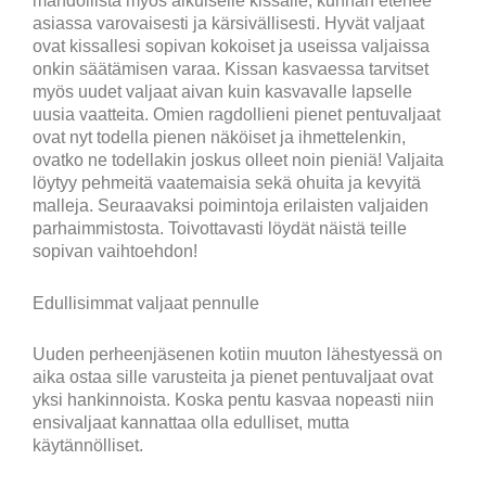
mahdollista myös aikuiselle kissalle, kunhan etenee
asiassa varovaisesti ja kärsivällisesti. Hyvät valjaat
ovat kissallesi sopivan kokoiset ja useissa valjaissa
onkin säätämisen varaa. Kissan kasvaessa tarvitset
myös uudet valjaat aivan kuin kasvavalle lapselle
uusia vaatteita. Omien ragdollieni pienet pentuvaljaat
ovat nyt todella pienen näköiset ja ihmettelenkin,
ovatko ne todellakin joskus olleet noin pieniä! Valjaita
löytyy pehmeitä vaatemaisia sekä ohuita ja kevyitä
malleja. Seuraavaksi poimintoja erilaisten valjaiden
parhaimmistosta. Toivottavasti löydät näistä teille
sopivan vaihtoehdon!
Edullisimmat valjaat pennulle
Uuden perheenjäsenen kotiin muuton lähestyessä on
aika ostaa sille varusteita ja pienet pentuvaljaat ovat
yksi hankinnoista. Koska pentu kasvaa nopeasti niin
ensivaljaat kannattaa olla edulliset, mutta
käytännölliset.