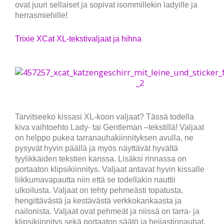
ovat juuri sellaiset ja sopivat isommillekin ladyille ja
herrasmiehille!
Trixie XCat XL-tekstivaljaat ja hihna
Tarvitseeko kissasi XL-koon valjaat? Tässä todella
kiva vaihtoehto Lady- tai Gentleman –tekstillä! Valjaat
on helppo pukea tarranauhakiinnityksen avulla, ne
pysyvät hyvin päällä ja myös näyttävät hyvältä
tyylikkäiden tekstien kanssa. Lisäksi rinnassa on
portaaton klipsikiinnitys. Valjaat antavat hyvin kissalle
liikkumavapautta niin että se todellakin nauttii
ulkoilusta. Valjaat on tehty pehmeästi topatusta,
hengittävästä ja kestävästä verkkokankaasta ja
nailonista. Valjaat ovat pehmeät ja niissä on tarra- ja
klipsikiinnitys sekä portaaton säätö ja heijastinnauhat.