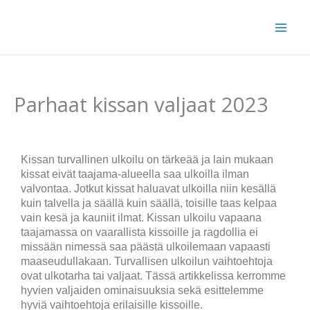
Siirry
sisältöön
Parhaat kissan valjaat 2023
Kissan turvallinen ulkoilu on tärkeää ja lain mukaan
kissat eivät taajama-alueella saa ulkoilla ilman
valvontaa. Jotkut kissat haluavat ulkoilla niin kesällä
kuin talvella ja säällä kuin säällä, toisille taas kelpaa
vain kesä ja kauniit ilmat. Kissan ulkoilu vapaana
taajamassa on vaarallista kissoille ja ragdollia ei
missään nimessä saa päästä ulkoilemaan vapaasti
maaseudullakaan. Turvallisen ulkoilun vaihtoehtoja
ovat ulkotarha tai valjaat. Tässä artikkelissa kerromme
hyvien valjaiden ominaisuuksia sekä esittelemme
hyviä vaihtoehtoja erilaisille kissoille.