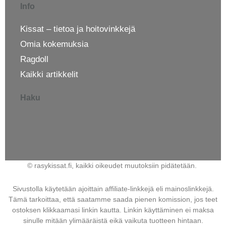
Info
Kissat – tietoa ja hoitovinkkejä
Omia kokemuksia
Ragdoll
Kaikki artikkelit
Haku
© rasykissat.fi, kaikki oikeudet muutoksiin pidätetään.
Sivustolla käytetään ajoittain affiliate-linkkejä eli mainoslinkkejä.
Tämä tarkoittaa, että saatamme saada pienen komission, jos teet
ostoksen klikkaamasi linkin kautta. Linkin käyttäminen ei maksa
sinulle mitään ylimääräistä eikä vaikuta tuotteen hintaan.