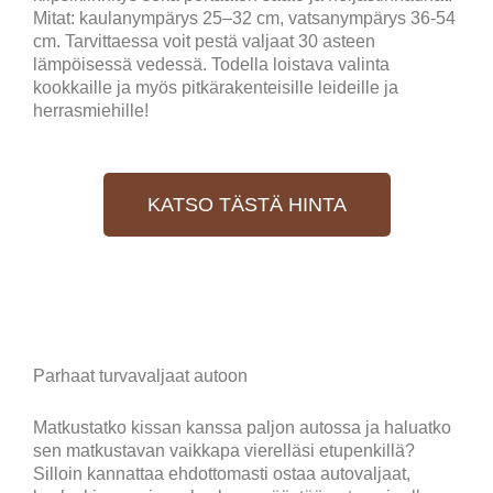
Mitat: kaulanympärys 25–32 cm, vatsanympärys 36-54
cm. Tarvittaessa voit pestä valjaat 30 asteen
lämpöisessä vedessä. Todella loistava valinta
kookkaille ja myös pitkärakenteisille leideille ja
herrasmiehille!
KATSO TÄSTÄ HINTA
Parhaat turvavaljaat autoon
Matkustatko kissan kanssa paljon autossa ja haluatko
sen matkustavan vaikkapa vierelläsi etupenkillä?
Silloin kannattaa ehdottomasti ostaa autovaljaat,