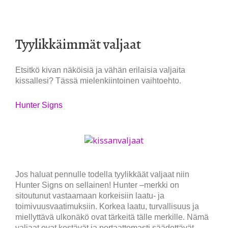
Tyylikkäimmät valjaat
Etsitkö kivan näköisiä ja vähän erilaisia valjaita
kissallesi? Tässä mielenkiintoinen vaihtoehto.
Hunter Signs
Jos haluat pennulle todella tyylikkäät valjaat niin
Hunter Signs on sellainen! Hunter –merkki on
sitoutunut vastaamaan korkeisiin laatu- ja
toimivuusvaatimuksiin. Korkea laatu, turvallisuus ja
miellyttävä ulkonäkö ovat tärkeitä tälle merkille. Nämä
valjaat ovat kestävät ja portaattomasti säädettävät.