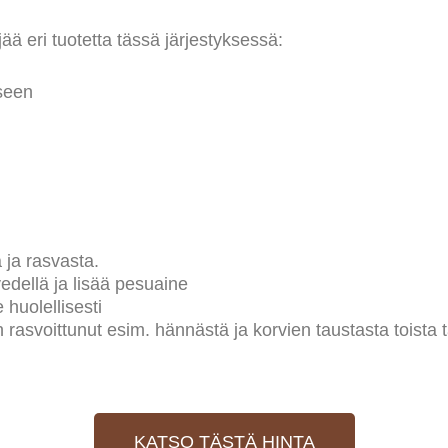
ä eri tuotetta tässä järjestyksessä:
seen
 ja rasvasta.
edellä ja lisää pesuaine
huolellisesti
in rasvoittunut esim. hännästä ja korvien taustasta toist
KATSO TÄSTÄ HINTA