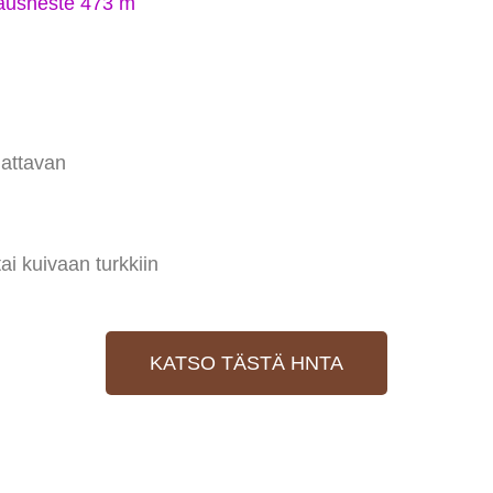
jausneste 473 m
jattavan
i kuivaan turkkiin
KATSO TÄSTÄ HNTA