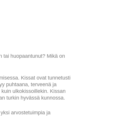
nen tai huopaantunut? Mikä on
imisessa. Kissat ovat tunnetusti
syy puhtaana, terveenä ja
 kuin ulkokissoillekin. Kissan
issan turkin hyvässä kunnossa.
 yksi arvostetuimpia ja