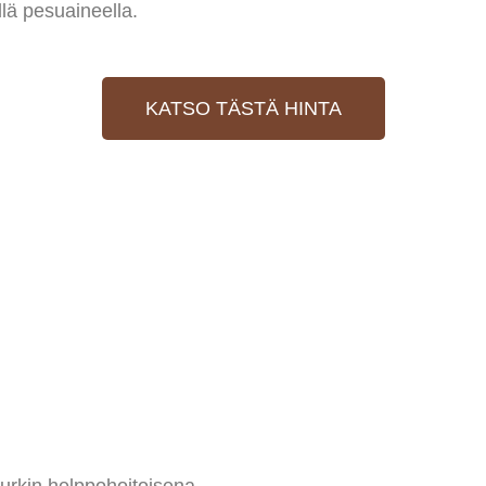
lä pesuaineella.
KATSO TÄSTÄ HINTA
turkin helppohoitoisena.