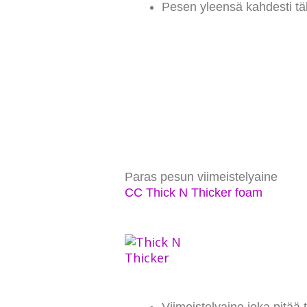
Pesen yleensä kahdesti täl
Paras pesun viimeistelyaine
CC Thick N Thicker foam
Viimeistelyaine joka pitää 