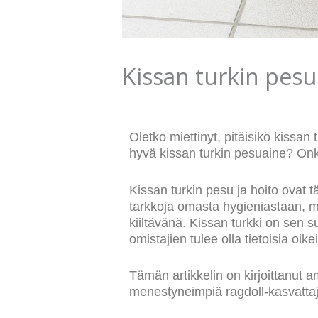
Kissan turkin pesu
Oletko miettinyt, pitäisikö kissa
hyvä kissan turkin pesuaine? Onk
Kissan turkin pesu ja hoito ovat t
tarkkoja omasta hygieniastaan, mu
kiiltävänä. Kissan turkki on sen s
omistajien tulee olla tietoisia oi
Tämän artikkelin on kirjoittanut a
menestyneimpiä ragdoll-kasvatt