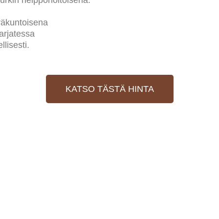
väkuntoisena
arjatessa
lisesti.
KATSO TÄSTÄ HINTA