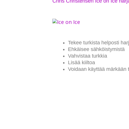
Chris Christensen Ice on Ice har
Tekee turkista helposti har
Ehkäisee sähköistymistä
Vahvistaa turkkia
Lisää kiiltoa
Voidaan käyttää märkään ta