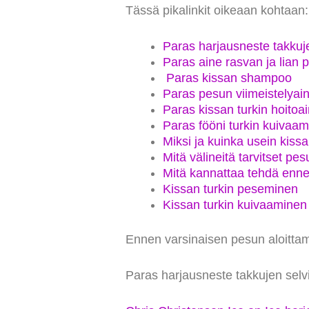
Tässä pikalinkit oikeaan kohtaan:
Paras harjausneste takkuj
Paras aine rasvan ja lian
Paras kissan shampoo
Paras pesun viimeistelyai
Paras kissan turkin hoitoa
Paras fööni turkin kuivaa
Miksi ja kuinka usein kiss
Mitä välineitä tarvitset pes
Mitä kannattaa tehdä ennen
Kissan turkin peseminen
Kissan turkin kuivaaminen
Ennen varsinaisen pesun aloittami
Paras harjausneste takkujen selv