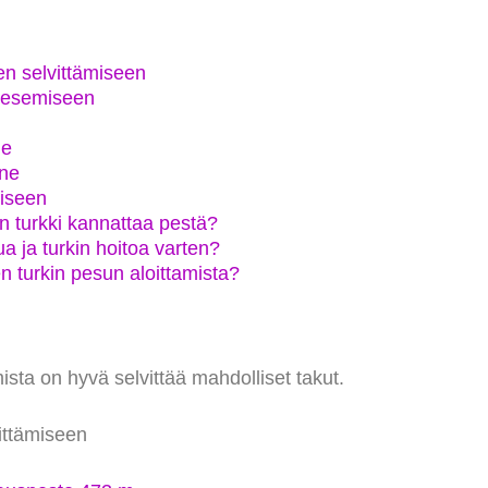
en selvittämiseen
 pesemiseen
ne
ine
miseen
an turkki kannattaa pestä?
ua ja turkin hoitoa varten?
 turkin pesun aloittamista?
sta on hyvä selvittää mahdolliset takut.
ittämiseen