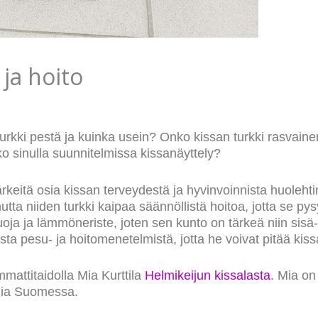
 ja hoito
n turkki pestä ja kuinka usein? Onko kissan turkki rasvai
o sinulla suunnitelmissa kissanäyttely?
ärkeitä osia kissan terveydestä ja hyvinvoinnista huoleht
tta niiden turkki kaipaa säännöllistä hoitoa, jotta se py
uoja ja lämmöneriste, joten sen kunto on tärkeä niin sisä-
keista pesu- ja hoitomenetelmistä, jotta he voivat pitää k
mmattitaidolla Mia Kurttila
Helmikeijun kissalasta
. Mia on
ajia Suomessa.