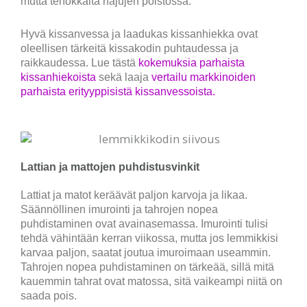
mutta tehokkaita hajujen poistossa.
Hyvä kissanvessa ja laadukas kissanhiekka ovat
oleellisen tärkeitä kissakodin puhtaudessa ja
raikkaudessa. Lue tästä
kokemuksia parhaista
kissanhiekoista
sekä laaja
vertailu markkinoiden
parhaista erityyppisistä kissanvessoista.
Lattian ja mattojen puhdistusvinkit
Lattiat ja matot keräävät paljon karvoja ja likaa.
Säännöllinen imurointi ja tahrojen nopea
puhdistaminen ovat avainasemassa. Imurointi tulisi
tehdä vähintään kerran viikossa, mutta jos lemmikkisi
karvaa paljon, saatat joutua imuroimaan useammin.
Tahrojen nopea puhdistaminen on tärkeää, sillä mitä
kauemmin tahrat ovat matossa, sitä vaikeampi niitä on
saada pois.