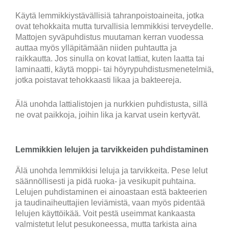
Käytä lemmikkiystävällisiä tahranpoistoaineita, jotka
ovat tehokkaita mutta turvallisia lemmikkisi terveydelle.
Mattojen syväpuhdistus muutaman kerran vuodessa
auttaa myös ylläpitämään niiden puhtautta ja
raikkautta. Jos sinulla on kovat lattiat, kuten laatta tai
laminaatti, käytä moppi- tai höyrypuhdistusmenetelmiä,
jotka poistavat tehokkaasti likaa ja bakteereja.
Älä unohda lattialistojen ja nurkkien puhdistusta, sillä
ne ovat paikkoja, joihin lika ja karvat usein kertyvät.
Lemmikkien lelujen ja tarvikkeiden puhdistaminen
Älä unohda lemmikkisi leluja ja tarvikkeita. Pese lelut
säännöllisesti ja pidä ruoka- ja vesikupit puhtaina.
Lelujen puhdistaminen ei ainoastaan estä bakteerien
ja taudinaiheuttajien leviämistä, vaan myös pidentää
lelujen käyttöikää. Voit pestä useimmat kankaasta
valmistetut lelut pesukoneessa, mutta tarkista aina