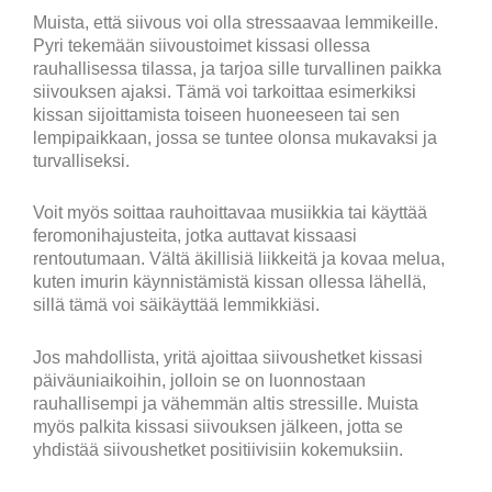
Muista, että siivous voi olla stressaavaa lemmikeille.
Pyri tekemään siivoustoimet kissasi ollessa
rauhallisessa tilassa, ja tarjoa sille turvallinen paikka
siivouksen ajaksi. Tämä voi tarkoittaa esimerkiksi
kissan sijoittamista toiseen huoneeseen tai sen
lempipaikkaan, jossa se tuntee olonsa mukavaksi ja
turvalliseksi.
Voit myös soittaa rauhoittavaa musiikkia tai käyttää
feromonihajusteita, jotka auttavat kissaasi
rentoutumaan. Vältä äkillisiä liikkeitä ja kovaa melua,
kuten imurin käynnistämistä kissan ollessa lähellä,
sillä tämä voi säikäyttää lemmikkiäsi.
Jos mahdollista, yritä ajoittaa siivoushetket kissasi
päiväuniaikoihin, jolloin se on luonnostaan
rauhallisempi ja vähemmän altis stressille. Muista
myös palkita kissasi siivouksen jälkeen, jotta se
yhdistää siivoushetket positiivisiin kokemuksiin.