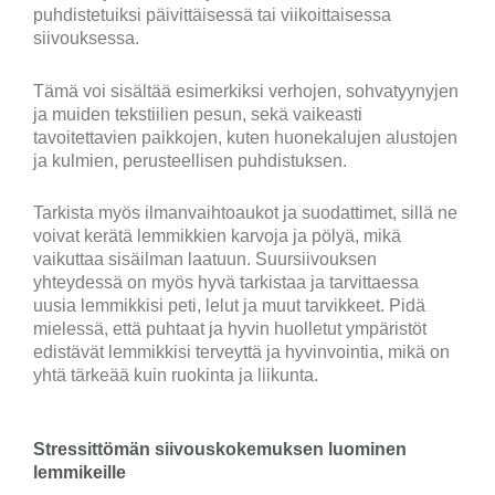
puhdistetuiksi päivittäisessä tai viikoittaisessa
siivouksessa.
Tämä voi sisältää esimerkiksi verhojen, sohvatyynyjen
ja muiden tekstiilien pesun, sekä vaikeasti
tavoitettavien paikkojen, kuten huonekalujen alustojen
ja kulmien, perusteellisen puhdistuksen.
Tarkista myös ilmanvaihtoaukot ja suodattimet, sillä ne
voivat kerätä lemmikkien karvoja ja pölyä, mikä
vaikuttaa sisäilman laatuun. Suursiivouksen
yhteydessä on myös hyvä tarkistaa ja tarvittaessa
uusia lemmikkisi peti, lelut ja muut tarvikkeet. Pidä
mielessä, että puhtaat ja hyvin huolletut ympäristöt
edistävät lemmikkisi terveyttä ja hyvinvointia, mikä on
yhtä tärkeää kuin ruokinta ja liikunta.
Stressittömän siivouskokemuksen luominen
lemmikeille