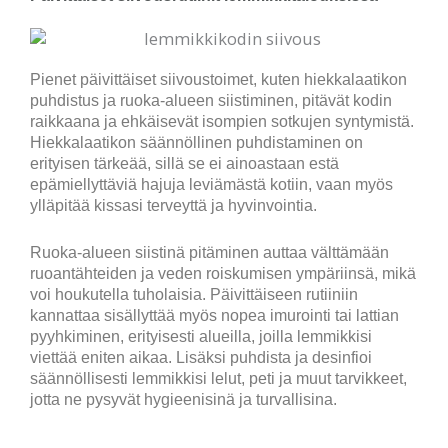
Pienet päivittäiset siivoustoimet, kuten hiekkalaatikon
puhdistus ja ruoka-alueen siistiminen, pitävät kodin
raikkaana ja ehkäisevät isompien sotkujen syntymistä.
Hiekkalaatikon säännöllinen puhdistaminen on
erityisen tärkeää, sillä se ei ainoastaan estä
epämiellyttäviä hajuja leviämästä kotiin, vaan myös
ylläpitää kissasi terveyttä ja hyvinvointia.
Ruoka-alueen siistinä pitäminen auttaa välttämään
ruoantähteiden ja veden roiskumisen ympäriinsä, mikä
voi houkutella tuholaisia. Päivittäiseen rutiiniin
kannattaa sisällyttää myös nopea imurointi tai lattian
pyyhkiminen, erityisesti alueilla, joilla lemmikkisi
viettää eniten aikaa. Lisäksi puhdista ja desinfioi
säännöllisesti lemmikkisi lelut, peti ja muut tarvikkeet,
jotta ne pysyvät hygieenisinä ja turvallisina.