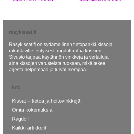
rasykissat.fi
Rasykissat.fi on sydämellinen tietopankki kissoja
rakastaville, erityisesti ragdoll-rotua koskien.
Sivusto tarjoaa käytännön vinkkejä ja vertailuja
aina kissojen varusteista ruokaan, mikä tekee
arjesta helpompaa ja turvallisempaa.
Info
Kissat – tietoa ja hoitovinkkejä
Omia kokemuksia
Ragdoll
Kaikki artikkelit