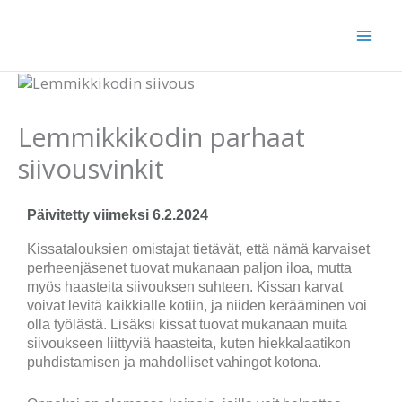
Siirry
sisältöön
Lemmikkikodin parhaat
siivousvinkit
Päivitetty viimeksi 6.2.2024
Kissatalouksien omistajat tietävät, että nämä karvaiset
perheenjäsenet tuovat mukanaan paljon iloa, mutta
myös haasteita siivouksen suhteen. Kissan karvat
voivat levitä kaikkialle kotiin, ja niiden kerääminen voi
olla työlästä. Lisäksi kissat tuovat mukanaan muita
siivoukseen liittyviä haasteita, kuten hiekkalaatikon
puhdistamisen ja mahdolliset vahingot kotona.