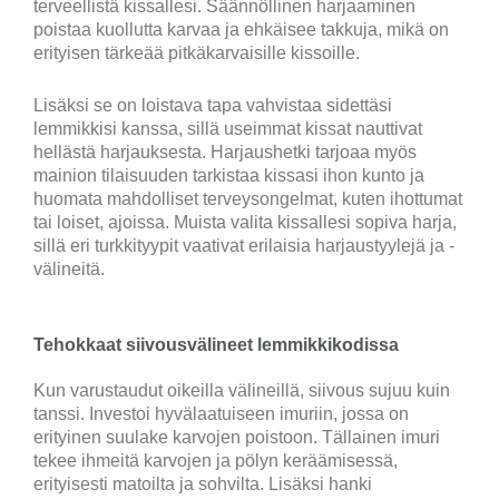
terveellistä kissallesi. Säännöllinen harjaaminen
poistaa kuollutta karvaa ja ehkäisee takkuja, mikä on
erityisen tärkeää pitkäkarvaisille kissoille.
Lisäksi se on loistava tapa vahvistaa sidettäsi
lemmikkisi kanssa, sillä useimmat kissat nauttivat
hellästä harjauksesta. Harjaushetki tarjoaa myös
mainion tilaisuuden tarkistaa kissasi ihon kunto ja
huomata mahdolliset terveysongelmat, kuten ihottumat
tai loiset, ajoissa. Muista valita kissallesi sopiva harja,
sillä eri turkkityypit vaativat erilaisia harjaustyylejä ja -
välineitä.
Tehokkaat siivousvälineet lemmikkikodissa
Kun varustaudut oikeilla välineillä, siivous sujuu kuin
tanssi. Investoi hyvälaatuiseen imuriin, jossa on
erityinen suulake karvojen poistoon. Tällainen imuri
tekee ihmeitä karvojen ja pölyn keräämisessä,
erityisesti matoilta ja sohvilta. Lisäksi hanki