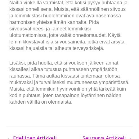
Näillä vinkeillä varmistat, että kotisi pysyy puhtaana ja
kissasi onnellisena. Muista, että säännöllinen siivous
ja lemmikistäsi huolehtiminen ovat avainasemassa
harmonisen yhteiselämän kannalta. Pidä
siivousvälineesi ja -aineet lemmikkisi
ulottumattomissa, jotta vältät onnettomuudet. Käytä
lemmikkiystävällisiä siivousaineita, jotka eivät ärsytä
kissasi hajuaistia tai aiheuta terveysriskejä.
Lisäksi, pidä huolta, että siivouksen jälkeen annat
kissallesi aikaa tutustua puhtaaseen ympäristöön
rauhassa. Tämä auttaa kissaasi tuntemaan olonsa
mukavaksi ja turvalliseksi muuttuneessa ympäristössä.
Muista, että lemmikin hyvinvointi on yhtä tärkeää kuin
kodin puhtaus, joten tasapainon löytäminen näiden
kahden välillä on olennaista.
←
Edellinen Artikkeli
Seuraava Artikkeli
→