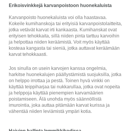
Erikoisvinkkejä karvanpoistoon huonekaluista
Karvanpoisto huonekaluista voi olla haastavaa.
Kokeile kumihanskoja tai erityisiä karvanpoistolaitteita,
jotka vetävät karvat irti kankaasta. Kumihanskat ovat
erityisen tehokkaita, sillä niiden pinta tarttuu karvoihin
ja helpottaa niiden keräämistä. Voit myös käyttää
kosteaa kangasta tai sieniä, jotka auttavat keräämään
karvat tehokkaasti.
Jos sinulla on usein karvojen kanssa ongelmia,
harkitse huonekalujen päällystämistä suojuksilla, jotka
on helppo irrottaa ja pestä. Toinen hyvä vinkki on
käyttää teippiharjaa tai nukkarullaa, jotka ovat nopeita
ja helppoja käyttää pienempien karvamäärien
poistamiseen. Älä unohda myös säännöllistä
imurointia, joka auttaa pitämään karvat kurissa ja
vähentää niiden leviämistä ympäri kotia.
Hajujen hallinta lemmikkikodissa