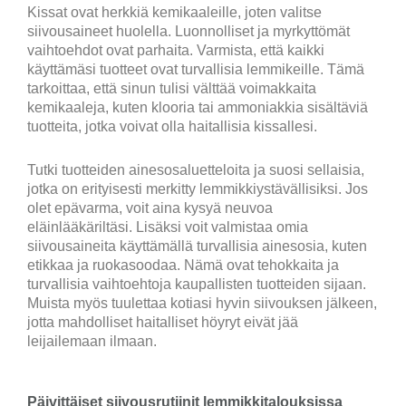
Kissat ovat herkkiä kemikaaleille, joten valitse
siivousaineet huolella. Luonnolliset ja myrkyttömät
vaihtoehdot ovat parhaita. Varmista, että kaikki
käyttämäsi tuotteet ovat turvallisia lemmikeille. Tämä
tarkoittaa, että sinun tulisi välttää voimakkaita
kemikaaleja, kuten klooria tai ammoniakkia sisältäviä
tuotteita, jotka voivat olla haitallisia kissallesi.
Tutki tuotteiden ainesosaluetteloita ja suosi sellaisia,
jotka on erityisesti merkitty lemmikkiystävällisiksi. Jos
olet epävarma, voit aina kysyä neuvoa
eläinlääkäriltäsi. Lisäksi voit valmistaa omia
siivousaineita käyttämällä turvallisia ainesosia, kuten
etikkaa ja ruokasoodaa. Nämä ovat tehokkaita ja
turvallisia vaihtoehtoja kaupallisten tuotteiden sijaan.
Muista myös tuulettaa kotiasi hyvin siivouksen jälkeen,
jotta mahdolliset haitalliset höyryt eivät jää
leijailemaan ilmaan.
Päivittäiset siivousrutiinit lemmikkitalouksissa