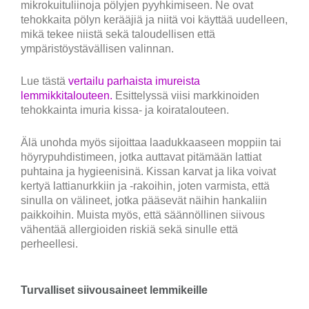
mikrokuituliinoja pölyjen pyyhkimiseen. Ne ovat
tehokkaita pölyn kerääjiä ja niitä voi käyttää uudelleen,
mikä tekee niistä sekä taloudellisen että
ympäristöystävällisen valinnan.
Lue tästä
vertailu parhaista imureista
lemmikkitalouteen.
Esittelyssä viisi markkinoiden
tehokkainta imuria kissa- ja koiratalouteen.
Älä unohda myös sijoittaa laadukkaaseen moppiin tai
höyrypuhdistimeen, jotka auttavat pitämään lattiat
puhtaina ja hygieenisinä. Kissan karvat ja lika voivat
kertyä lattianurkkiin ja -rakoihin, joten varmista, että
sinulla on välineet, jotka pääsevät näihin hankaliin
paikkoihin. Muista myös, että säännöllinen siivous
vähentää allergioiden riskiä sekä sinulle että
perheellesi.
Turvalliset siivousaineet lemmikeille