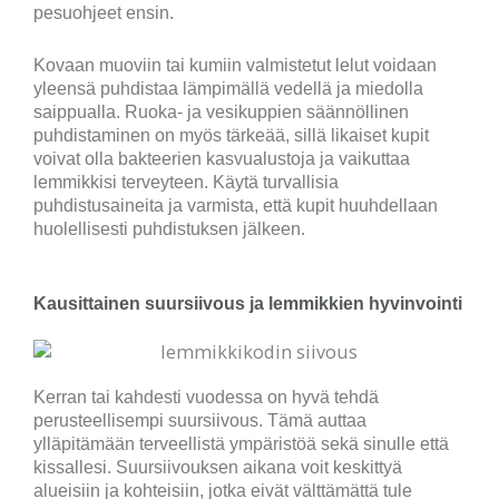
pesuohjeet ensin.
Kovaan muoviin tai kumiin valmistetut lelut voidaan
yleensä puhdistaa lämpimällä vedellä ja miedolla
saippualla. Ruoka- ja vesikuppien säännöllinen
puhdistaminen on myös tärkeää, sillä likaiset kupit
voivat olla bakteerien kasvualustoja ja vaikuttaa
lemmikkisi terveyteen. Käytä turvallisia
puhdistusaineita ja varmista, että kupit huuhdellaan
huolellisesti puhdistuksen jälkeen.
Kausittainen suursiivous ja lemmikkien hyvinvointi
Kerran tai kahdesti vuodessa on hyvä tehdä
perusteellisempi suursiivous. Tämä auttaa
ylläpitämään terveellistä ympäristöä sekä sinulle että
kissallesi. Suursiivouksen aikana voit keskittyä
alueisiin ja kohteisiin, jotka eivät välttämättä tule