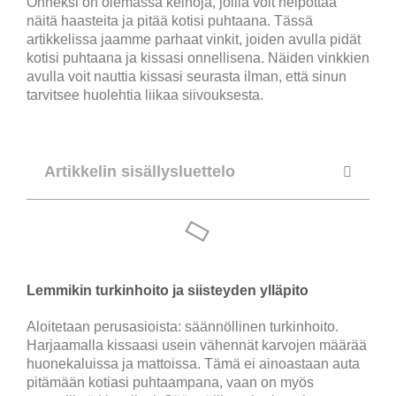
Onneksi on olemassa keinoja, joilla voit helpottaa
näitä haasteita ja pitää kotisi puhtaana. Tässä
artikkelissa jaamme parhaat vinkit, joiden avulla pidät
kotisi puhtaana ja kissasi onnellisena. Näiden vinkkien
avulla voit nauttia kissasi seurasta ilman, että sinun
tarvitsee huolehtia liikaa siivouksesta.
Artikkelin sisällysluettelo
Lemmikin turkinhoito ja siisteyden ylläpito
Aloitetaan perusasioista: säännöllinen turkinhoito.
Harjaamalla kissaasi usein vähennät karvojen määrää
huonekaluissa ja mattoissa. Tämä ei ainoastaan auta
pitämään kotiasi puhtaampana, vaan on myös