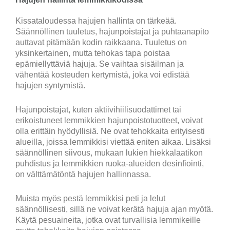
Kissataloudessa hajujen hallinta on tärkeää.
Säännöllinen tuuletus, hajunpoistajat ja puhtaanapito
auttavat pitämään kodin raikkaana. Tuuletus on
yksinkertainen, mutta tehokas tapa poistaa
epämiellyttäviä hajuja. Se vaihtaa sisäilman ja
vähentää kosteuden kertymistä, joka voi edistää
hajujen syntymistä.
Hajunpoistajat, kuten aktiivihiilisuodattimet tai
erikoistuneet lemmikkien hajunpoistotuotteet, voivat
olla erittäin hyödyllisiä. Ne ovat tehokkaita erityisesti
alueilla, joissa lemmikkisi viettää eniten aikaa. Lisäksi
säännöllinen siivous, mukaan lukien hiekkalaatikon
puhdistus ja lemmikkien ruoka-alueiden desinfiointi,
on välttämätöntä hajujen hallinnassa.
Muista myös pestä lemmikkisi peti ja lelut
säännöllisesti, sillä ne voivat kerätä hajuja ajan myötä.
Käytä pesuaineita, jotka ovat turvallisia lemmikeille