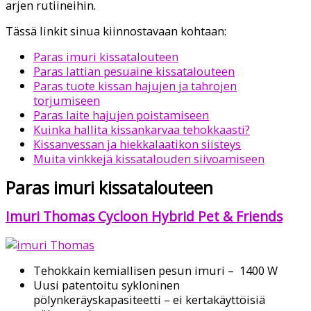
arjen rutiineihin.
Tässä linkit sinua kiinnostavaan kohtaan:
Paras imuri kissatalouteen
Paras lattian pesuaine kissatalouteen
Paras tuote kissan hajujen ja tahrojen
torjumiseen
Paras laite hajujen poistamiseen
Kuinka hallita kissankarvaa tehokkaasti?
Kissanvessan ja hiekkalaatikon siisteys
Muita vinkkejä kissatalouden siivoamiseen
Paras imuri kissatalouteen
Imuri Thomas Cycloon Hybrid Pet & Friends
Tehokkain kemiallisen pesun imuri – 1400 W
Uusi patentoitu sykloninen
pölynkeräyskapasiteetti – ei kertakäyttöisiä