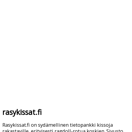
rasykissat.fi
Rasykissat.fi on sydämellinen tietopankki kissoja
rakastaville, erityisesti ragdoll-rotua koskien. Sivusto