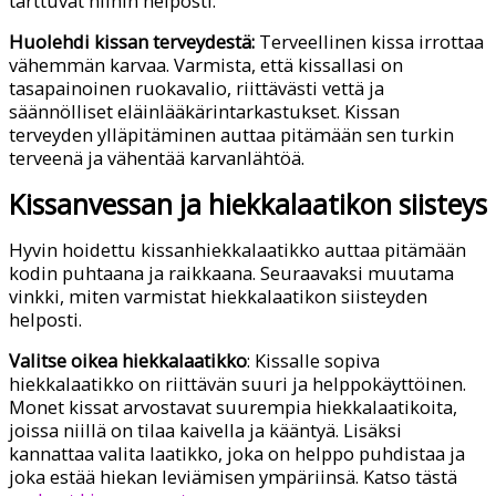
tarttuvat niihin helposti.
Huolehdi kissan terveydestä:
Terveellinen kissa irrottaa
vähemmän karvaa. Varmista, että kissallasi on
tasapainoinen ruokavalio, riittävästi vettä ja
säännölliset eläinlääkärintarkastukset. Kissan
terveyden ylläpitäminen auttaa pitämään sen turkin
terveenä ja vähentää karvanlähtöä.
Kissanvessan ja hiekkalaatikon siisteys
Hyvin hoidettu kissanhiekkalaatikko auttaa pitämään
kodin puhtaana ja raikkaana. Seuraavaksi muutama
vinkki, miten varmistat hiekkalaatikon siisteyden
helposti.
Valitse oikea hiekkalaatikko
: Kissalle sopiva
hiekkalaatikko on riittävän suuri ja helppokäyttöinen.
Monet kissat arvostavat suurempia hiekkalaatikoita,
joissa niillä on tilaa kaivella ja kääntyä. Lisäksi
kannattaa valita laatikko, joka on helppo puhdistaa ja
joka estää hiekan leviämisen ympäriinsä. Katso tästä