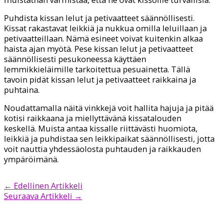
Puhdista kissan lelut ja petivaatteet säännöllisesti.
Kissat rakastavat leikkiä ja nukkua omilla leluillaan ja
petivaatteillaan. Nämä esineet voivat kuitenkin alkaa
haista ajan myötä. Pese kissan lelut ja petivaatteet
säännöllisesti pesukoneessa käyttäen
lemmikkieläimille tarkoitettua pesuainetta. Tällä
tavoin pidät kissan lelut ja petivaatteet raikkaina ja
puhtaina.
Noudattamalla näitä vinkkejä voit hallita hajuja ja pitää
kotisi raikkaana ja miellyttävänä kissatalouden
keskellä. Muista antaa kissalle riittävästi huomiota,
leikkiä ja puhdistaa sen leikkipaikat säännöllisesti, jotta
voit nauttia yhdessäolosta puhtauden ja raikkauden
ympäröimänä.
←
Edellinen Artikkeli
Seuraava Artikkeli
→