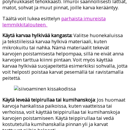
pölyhiukkaset tehokkaasti. Imuroi säännöllisesti lattiat,
matot, sohvat ja muut pinnat, joille karva kerääntyy.
Täältä voit lukea esittelyn
parhaista imureista
lemmikkitalouteen.
Käytä karvaa hylkivää kangasta:
Valitse huonekaluissa
ja tekstiileissä karvaa hylkivä materiaali, kuten
mikrokuitu tai nahka. Nämä materiaalit tekevät
karvojen poistamisesta helpompaa, sillä ne eivät anna
karvojen tarttua kiinni pintaan. Voit myös käyttää
karvaa hylkivää suojapeitettä esimerkiksi sohvalla, jotta
voit helposti poistaa karvat pesemällä tai ravistamalla
peitettä.
Käytä leveää teipirullaa tai kumihanskoja
: Jos huomaat
karvoja hankalissa paikoissa, kuten vaatteissa tai
verhoissa, voit käyttää teippirullaa tai kumihanskoja
karvojen poistamiseen. Käytä teippirullaa tai vedä
kostutetulla kumihanskalla pinnan yli ja karvat