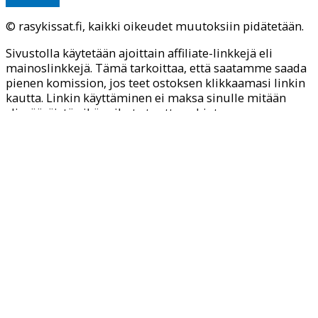
© rasykissat.fi, kaikki oikeudet muutoksiin pidätetään.
Sivustolla käytetään ajoittain affiliate-linkkejä eli
mainoslinkkejä. Tämä tarkoittaa, että saatamme saada
pienen komission, jos teet ostoksen klikkaamasi linkin
kautta. Linkin käyttäminen ei maksa sinulle mitään
ylimääräistä eikä vaikuta tuotteen hintaan.
Sivustollamme käytetään evästeitä, jotta voimme
tarjota paremman käyttökokemuksen. Jatkamalla
sivustolla hyväksyt evästeiden käytön.
Tietoa evästeistä
OK!
Close
Privacy Overview
This website uses cookies to improve your experience