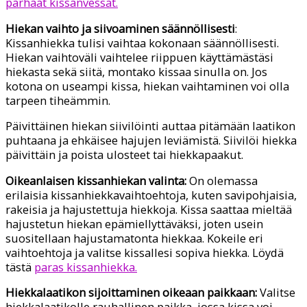
parhaat kissanvessat.
Hiekan vaihto ja siivoaminen säännöllisesti
:
Kissanhiekka tulisi vaihtaa kokonaan säännöllisesti.
Hiekan vaihtoväli vaihtelee riippuen käyttämästäsi
hiekasta sekä siitä, montako kissaa sinulla on. Jos
kotona on useampi kissa, hiekan vaihtaminen voi olla
tarpeen tiheämmin.
Päivittäinen hiekan siivilöinti auttaa pitämään laatikon
puhtaana ja ehkäisee hajujen leviämistä. Siivilöi hiekka
päivittäin ja poista ulosteet tai hiekkapaakut.
Oikeanlaisen kissanhiekan valinta:
On olemassa
erilaisia kissanhiekkavaihtoehtoja, kuten savipohjaisia,
rakeisia ja hajustettuja hiekkoja. Kissa saattaa mieltää
hajustetun hiekan epämiellyttäväksi, joten usein
suositellaan hajustamatonta hiekkaa. Kokeile eri
vaihtoehtoja ja valitse kissallesi sopiva hiekka. Löydä
tästä
paras kissanhiekka.
Hiekkalaatikon sijoittaminen oikeaan paikkaan:
Valitse
hiekkalaatikolle rauhallinen paikka, jossa kissa voi