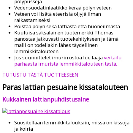
pölypusseja
Vedensuodatinlaatikko kerää pölyn veteen
Veteen voi lisätä eteerisiä öljyjä ilman
raikastamiseksi
Poistaa pölyn sekä lattiasta että huoneilmasta
Kuuluisa saksalainen tuotemerkki Thomas
panostaa jatkuvasti tuotekehitykseen ja tämä
malli on todellakin lähes täydellinen
lemmikkitalouteen.
Jos suunnittelet imurin ostoa lue laaja
vertailu
parhaasta imurista lemmikkitalouteen tästä.
TUTUSTU TÄSTÄ TUOTTEESEEN
Paras lattian pesuaine kissatalouteen
Kukkainen lattianpuhdistusaine
Suositellaan lemmikkitalouksiin, missä on kissoja
ja koiria