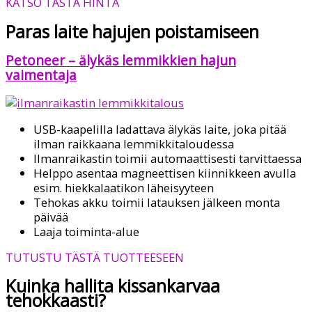
KATSO TÄSTÄ HINTA
Paras laite hajujen poistamiseen
Petoneer – älykäs lemmikkien hajun
vaimentaja
USB-kaapelilla ladattava älykäs laite, joka pitää
ilman raikkaana lemmikkitaloudessa
Ilmanraikastin toimii automaattisesti tarvittaessa
Helppo asentaa magneettisen kiinnikkeen avulla
esim. hiekkalaatikon läheisyyteen
Tehokas akku toimii latauksen jälkeen monta
päivää
Laaja toiminta-alue
TUTUSTU TÄSTÄ TUOTTEESEEN
Kuinka hallita kissankarvaa
tehokkaasti?