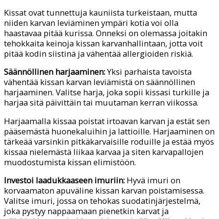
Kissat ovat tunnettuja kauniista turkeistaan, mutta
niiden karvan leviäminen ympäri kotia voi olla
haastavaa pitää kurissa. Onneksi on olemassa joitakin
tehokkaita keinoja kissan karvanhallintaan, jotta voit
pitää kodin siistinä ja vähentää allergioiden riskiä.
Säännöllinen harjaaminen:
Yksi parhaista tavoista
vähentää kissan karvan leviämistä on säännöllinen
harjaaminen. Valitse harja, joka sopii kissasi turkille ja
harjaa sitä päivittäin tai muutaman kerran viikossa.
Harjaamalla kissaa poistat irtoavan karvan ja estät sen
pääsemästä huonekaluihin ja lattioille. Harjaaminen on
tärkeää varsinkin pitkäkarvaisille roduille ja estää myös
kissaa nielemästä liikaa karvaa ja siten karvapallojen
muodostumista kissan elimistöön.
Investoi laadukkaaseen imuriin:
Hyvä imuri on
korvaamaton apuväline kissan karvan poistamisessa.
Valitse imuri, jossa on tehokas suodatinjärjestelmä,
joka pystyy nappaamaan pienetkin karvat ja