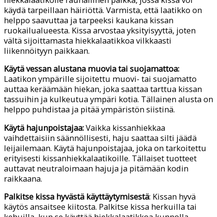
käydä tarpeillaan häiriöttä. Varmista, että laatikko on
helppo saavuttaa ja tarpeeksi kaukana kissan
ruokailualueesta. Kissa arvostaa yksityisyyttä, joten
vältä sijoittamasta hiekkalaatikkoa vilkkaasti
liikennöityyn paikkaan.
Käytä vessan alustana muovia tai suojamattoa:
Laatikon ympärille sijoitettu muovi- tai suojamatto
auttaa keräämään hiekan, joka saattaa tarttua kissan
tassuihin ja kulkeutua ympäri kotia. Tällainen alusta on
helppo puhdistaa ja pitää ympäristön siistinä.
Käytä hajunpoistajaa:
Vaikka kissanhiekkaa
vaihdettaisiin säännöllisesti, haju saattaa silti jäädä
leijailemaan. Käytä hajunpoistajaa, joka on tarkoitettu
erityisesti kissanhiekkalaatikoille. Tällaiset tuotteet
auttavat neutraloimaan hajuja ja pitämään kodin
raikkaana.
Palkitse kissa hyvästä käyttäytymisestä
: Kissan hyvä
käytös ansaitsee kiitosta. Palkitse kissa herkuilla tai
kehuilla, kun se käyttää hiekkalaatikkoa kunnolla.