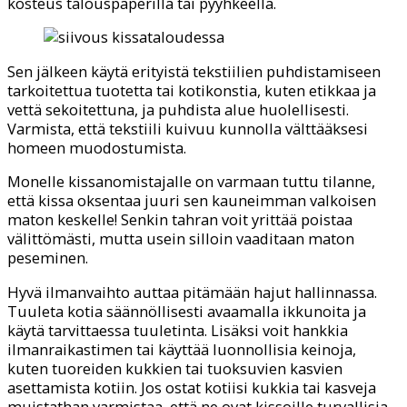
kosteus talouspaperilla tai pyyhkeellä.
Sen jälkeen käytä erityistä tekstiilien puhdistamiseen
tarkoitettua tuotetta tai kotikonstia, kuten etikkaa ja
vettä sekoitettuna, ja puhdista alue huolellisesti.
Varmista, että tekstiili kuivuu kunnolla välttääksesi
homeen muodostumista.
Monelle kissanomistajalle on varmaan tuttu tilanne,
että kissa oksentaa juuri sen kauneimman valkoisen
maton keskelle! Senkin tahran voit yrittää poistaa
välittömästi, mutta usein silloin vaaditaan maton
peseminen.
Hyvä ilmanvaihto auttaa pitämään hajut hallinnassa.
Tuuleta kotia säännöllisesti avaamalla ikkunoita ja
käytä tarvittaessa tuuletinta. Lisäksi voit hankkia
ilmanraikastimen tai käyttää luonnollisia keinoja,
kuten tuoreiden kukkien tai tuoksuvien kasvien
asettamista kotiin. Jos ostat kotiisi kukkia tai kasveja
muistathan varmistaa, että ne ovat kissoille turvallisia.