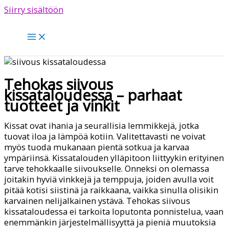
Siirry sisältöön
Tehokas siivous
kissataloudessa – parhaat
tuotteet ja vinkit
Kissat ovat ihania ja seurallisia lemmikkejä, jotka
tuovat iloa ja lämpöä kotiin. Valitettavasti ne voivat
myös tuoda mukanaan pientä sotkua ja karvaa
ympäriinsä. Kissatalouden ylläpitoon liittyykin erityinen
tarve tehokkaalle siivoukselle. Onneksi on olemassa
joitakin hyviä vinkkejä ja temppuja, joiden avulla voit
pitää kotisi siistinä ja raikkaana, vaikka sinulla olisikin
karvainen nelijalkainen ystävä. Tehokas siivous
kissataloudessa ei tarkoita loputonta ponnistelua, vaan
enemmänkin järjestelmällisyyttä ja pieniä muutoksia