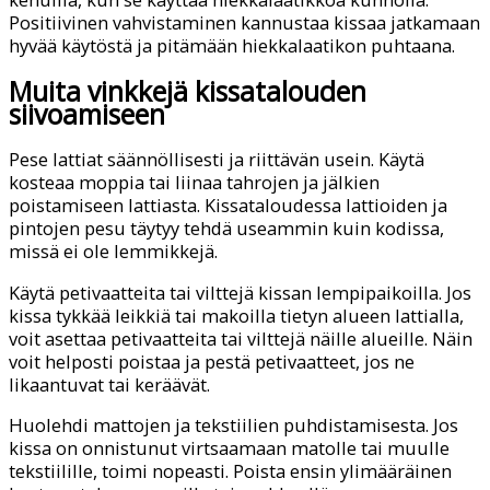
Positiivinen vahvistaminen kannustaa kissaa jatkamaan
hyvää käytöstä ja pitämään hiekkalaatikon puhtaana.
Muita vinkkejä kissatalouden
siivoamiseen
Pese lattiat säännöllisesti ja riittävän usein. Käytä
kosteaa moppia tai liinaa tahrojen ja jälkien
poistamiseen lattiasta. Kissataloudessa lattioiden ja
pintojen pesu täytyy tehdä useammin kuin kodissa,
missä ei ole lemmikkejä.
Käytä petivaatteita tai vilttejä kissan lempipaikoilla. Jos
kissa tykkää leikkiä tai makoilla tietyn alueen lattialla,
voit asettaa petivaatteita tai vilttejä näille alueille. Näin
voit helposti poistaa ja pestä petivaatteet, jos ne
likaantuvat tai keräävät.
Huolehdi mattojen ja tekstiilien puhdistamisesta. Jos
kissa on onnistunut virtsaamaan matolle tai muulle
tekstiilille, toimi nopeasti. Poista ensin ylimääräinen