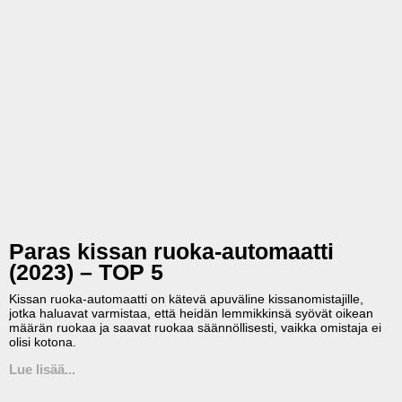
Paras kissan ruoka-automaatti
(2023) – TOP 5
Kissan ruoka-automaatti on kätevä apuväline kissanomistajille,
jotka haluavat varmistaa, että heidän lemmikkinsä syövät oikean
määrän ruokaa ja saavat ruokaa säännöllisesti, vaikka omistaja ei
olisi kotona.
Lue lisää...