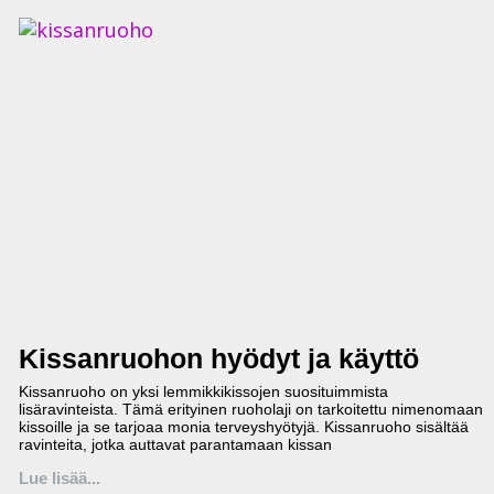
Kissanruohon hyödyt ja käyttö
Kissanruoho on yksi lemmikkikissojen suosituimmista
lisäravinteista. Tämä erityinen ruoholaji on tarkoitettu nimenomaan
kissoille ja se tarjoaa monia terveyshyötyjä. Kissanruoho sisältää
ravinteita, jotka auttavat parantamaan kissan
Lue lisää...