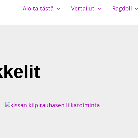
Aloita tästä
Vertailut
Ragdoll
kkelit
e
age
Page
Page
Page
Page
Page