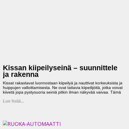
Kissan kiipeilyseinä – suunnittele
ja rakenna
Kissat rakastavat luonnostaan kiipeilyä ja nauttivat korkeuksista ja
huippujen valloittamisesta. Ne ovat taitavia kiipeilijöitä, jotka voivat
kiivetä jopa pystysuoria seiniä pitkin ilman näkyvää vaivaa. Tämä
Lue lisää...