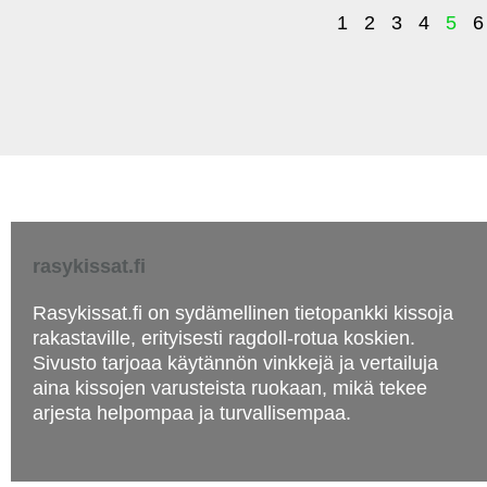
1
2
3
4
5
6
rasykissat.fi
Rasykissat.fi on sydämellinen tietopankki kissoja
rakastaville, erityisesti ragdoll-rotua koskien.
Sivusto tarjoaa käytännön vinkkejä ja vertailuja
aina kissojen varusteista ruokaan, mikä tekee
arjesta helpompaa ja turvallisempaa.