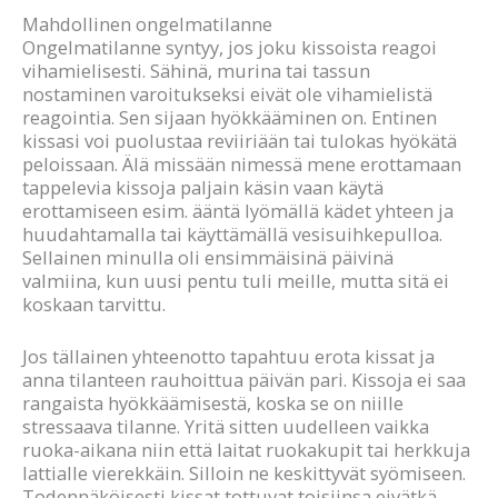
Mahdollinen ongelmatilanne
Ongelmatilanne syntyy, jos joku kissoista reagoi
vihamielisesti. Sähinä, murina tai tassun
nostaminen varoitukseksi eivät ole vihamielistä
reagointia. Sen sijaan hyökkääminen on. Entinen
kissasi voi puolustaa reviiriään tai tulokas hyökätä
peloissaan. Älä missään nimessä mene erottamaan
tappelevia kissoja paljain käsin vaan käytä
erottamiseen esim. ääntä lyömällä kädet yhteen ja
huudahtamalla tai käyttämällä vesisuihkepulloa.
Sellainen minulla oli ensimmäisinä päivinä
valmiina, kun uusi pentu tuli meille, mutta sitä ei
koskaan tarvittu.
Jos tällainen yhteenotto tapahtuu erota kissat ja
anna tilanteen rauhoittua päivän pari. Kissoja ei saa
rangaista hyökkäämisestä, koska se on niille
stressaava tilanne. Yritä sitten uudelleen vaikka
ruoka-aikana niin että laitat ruokakupit tai herkkuja
lattialle vierekkäin. Silloin ne keskittyvät syömiseen.
Todennäköisesti kissat tottuvat toisiinsa eivätkä