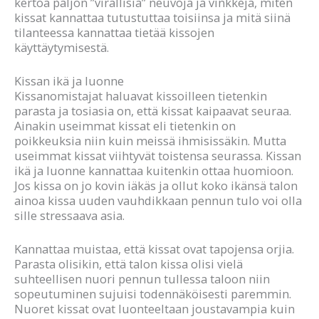
kertoa paljon ”virallisia” neuvoja ja vinkkejä, miten
kissat kannattaa tutustuttaa toisiinsa ja mitä siinä
tilanteessa kannattaa tietää kissojen
käyttäytymisestä.
Kissan ikä ja luonne
Kissanomistajat haluavat kissoilleen tietenkin
parasta ja tosiasia on, että kissat kaipaavat seuraa.
Ainakin useimmat kissat eli tietenkin on
poikkeuksia niin kuin meissä ihmisissäkin. Mutta
useimmat kissat viihtyvät toistensa seurassa. Kissan
ikä ja luonne kannattaa kuitenkin ottaa huomioon.
Jos kissa on jo kovin iäkäs ja ollut koko ikänsä talon
ainoa kissa uuden vauhdikkaan pennun tulo voi olla
sille stressaava asia.
Kannattaa muistaa, että kissat ovat tapojensa orjia.
Parasta olisikin, että talon kissa olisi vielä
suhteellisen nuori pennun tullessa taloon niin
sopeutuminen sujuisi todennäköisesti paremmin.
Nuoret kissat ovat luonteeltaan joustavampia kuin