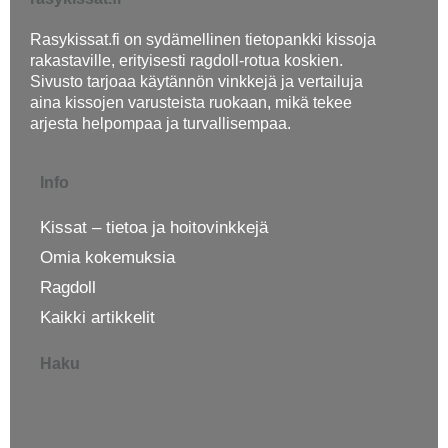
Rasykissat.fi on sydämellinen tietopankki kissoja
rakastaville, erityisesti ragdoll-rotua koskien.
Sivusto tarjoaa käytännön vinkkejä ja vertailuja
aina kissojen varusteista ruokaan, mikä tekee
arjesta helpompaa ja turvallisempaa.
Info
Kissat – tietoa ja hoitovinkkejä
Omia kokemuksia
Ragdoll
Kaikki artikkelit
Haku