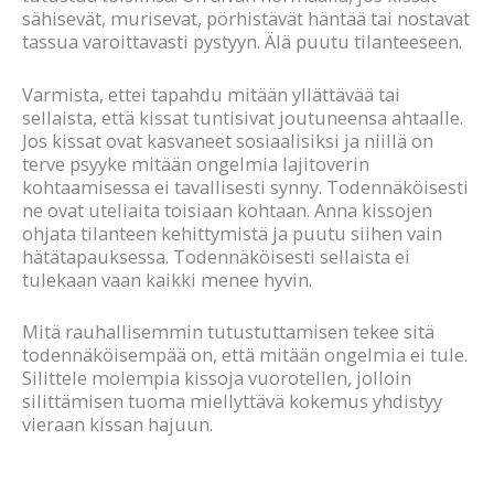
sähisevät, murisevat, pörhistävät häntää tai nostavat
tassua varoittavasti pystyyn. Älä puutu tilanteeseen.
Varmista, ettei tapahdu mitään yllättävää tai
sellaista, että kissat tuntisivat joutuneensa ahtaalle.
Jos kissat ovat kasvaneet sosiaalisiksi ja niillä on
terve psyyke mitään ongelmia lajitoverin
kohtaamisessa ei tavallisesti synny. Todennäköisesti
ne ovat uteliaita toisiaan kohtaan. Anna kissojen
ohjata tilanteen kehittymistä ja puutu siihen vain
hätätapauksessa. Todennäköisesti sellaista ei
tulekaan vaan kaikki menee hyvin.
Mitä rauhallisemmin tutustuttamisen tekee sitä
todennäköisempää on, että mitään ongelmia ei tule.
Silittele molempia kissoja vuorotellen, jolloin
silittämisen tuoma miellyttävä kokemus yhdistyy
vieraan kissan hajuun.