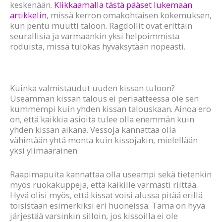
keskenään.
Klikkaamalla tästä pääset lukemaan
artikkelin
, missä kerron omakohtaisen kokemuksen,
kun pentu muutti taloon. Ragdollit ovat erittäin
seurallisia ja varmaankin yksi helpoimmista
roduista, missä tulokas hyväksytään nopeasti.
Kuinka valmistaudut uuden kissan tuloon?
Useamman kissan talous ei periaatteessa ole sen
kummempi kuin yhden kissan talouskaan. Ainoa ero
on, että kaikkia asioita tulee olla enemmän kuin
yhden kissan aikana. Vessoja kannattaa olla
vähintään yhtä monta kuin kissojakin, mielellään
yksi ylimääräinen.
Raapimapuita kannattaa olla useampi sekä tietenkin
myös ruokakuppeja, että kaikille varmasti riittää.
Hyvä olisi myös, että kissat voisi alussa pitää erillä
toisistaan esimerkiksi eri huoneissa. Tämä on hyvä
järjestää varsinkin silloin, jos kissoilla ei ole