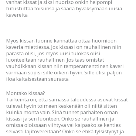
vanhat kissat ja siksi nuoriso onkin helpompi
tutustuttaa toisiinsa ja saada hyväksymään uusia
kavereita.
Myös kissan luonne kannattaa ottaa huomioon
kaveria miettiessä. Jos kissasi on rauhallinen niin
parasta olisi, jos myös uusi tulokas olisi
luonteeltaan rauhallinen. Jos taas omistat
vauhdikkaan kissan niin temperamenttinen kaveri
varmaan sopisi sille oikein hyvin. Sille olisi paljon
iloa kaltaisestaan seurasta.
Montako kissaa?
Tärkeintä on, että samassa taloudessa asuvat kissat
tulevat hyvin toimeen keskenään oli niitä sitten
kuinka monta vain. Sinä tunnet parhaiten oman
kissasi ja sen luonteen. Onko se rauhallinen ja
omissa oloissaan viihtyvä vai kaipaako se kenties
selvästi lajitovereitaan? Onko se ehkä tylsistynyt ja