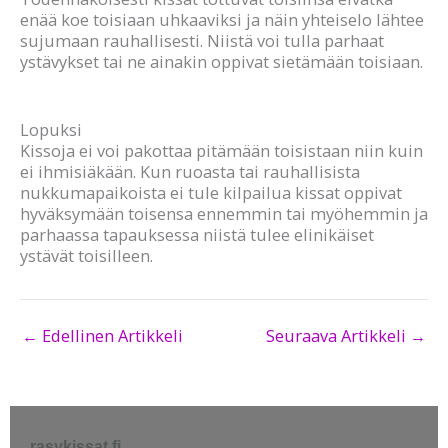
enää koe toisiaan uhkaaviksi ja näin yhteiselo lähtee
sujumaan rauhallisesti. Niistä voi tulla parhaat
ystävykset tai ne ainakin oppivat sietämään toisiaan.
Lopuksi
Kissoja ei voi pakottaa pitämään toisistaan niin kuin
ei ihmisiäkään. Kun ruoasta tai rauhallisista
nukkumapaikoista ei tule kilpailua kissat oppivat
hyväksymään toisensa ennemmin tai myöhemmin ja
parhaassa tapauksessa niistä tulee elinikäiset
ystävät toisilleen.
←
Edellinen Artikkeli
Seuraava Artikkeli
→
rasykissat.fi