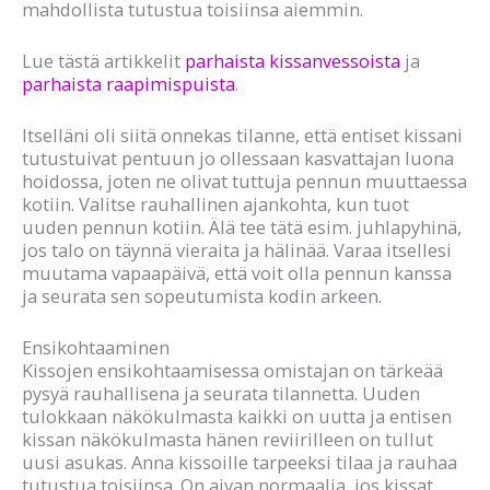
mahdollista tutustua toisiinsa aiemmin.
Lue tästä artikkelit
parhaista kissanvessoista
ja
parhaista raapimispuista
.
Itselläni oli siitä onnekas tilanne, että entiset kissani
tutustuivat pentuun jo ollessaan kasvattajan luona
hoidossa, joten ne olivat tuttuja pennun muuttaessa
kotiin. Valitse rauhallinen ajankohta, kun tuot
uuden pennun kotiin. Älä tee tätä esim. juhlapyhinä,
jos talo on täynnä vieraita ja hälinää. Varaa itsellesi
muutama vapaapäivä, että voit olla pennun kanssa
ja seurata sen sopeutumista kodin arkeen.
Ensikohtaaminen
Kissojen ensikohtaamisessa omistajan on tärkeää
pysyä rauhallisena ja seurata tilannetta. Uuden
tulokkaan näkökulmasta kaikki on uutta ja entisen
kissan näkökulmasta hänen reviirilleen on tullut
uusi asukas. Anna kissoille tarpeeksi tilaa ja rauhaa
tutustua toisiinsa. On aivan normaalia, jos kissat