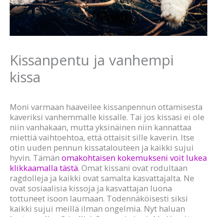
Kissanpentu ja vanhempi
kissa
Moni varmaan haaveilee kissanpennun ottamisesta
kaveriksi vanhemmalle kissalle. Tai jos kissasi ei ole
niin vanhakaan, mutta yksinäinen niin kannattaa
miettiä vaihtoehtoa, että ottaisit sille kaverin. Itse
otin uuden pennun kissatalouteen ja kaikki sujui
hyvin. Tämän
omakohtaisen kokemukseni voit lukea
klikkaamalla tästä
. Omat kissani ovat rodultaan
ragdolleja ja kaikki ovat samalta kasvattajalta. Ne
ovat sosiaalisia kissoja ja kasvattajan luona
tottuneet isoon laumaan. Todennäköisesti siksi
kaikki sujui meillä ilman ongelmia. Nyt haluan