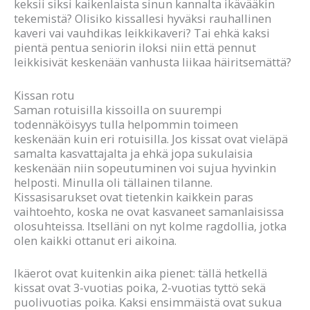
keksii siksi kaikenlaista sinun kannalta ikävääkin
tekemistä? Olisiko kissallesi hyväksi rauhallinen
kaveri vai vauhdikas leikkikaveri? Tai ehkä kaksi
pientä pentua seniorin iloksi niin että pennut
leikkisivät keskenään vanhusta liikaa häiritsemättä?
Kissan rotu
Saman rotuisilla kissoilla on suurempi
todennäköisyys tulla helpommin toimeen
keskenään kuin eri rotuisilla. Jos kissat ovat vieläpä
samalta kasvattajalta ja ehkä jopa sukulaisia
keskenään niin sopeutuminen voi sujua hyvinkin
helposti. Minulla oli tällainen tilanne.
Kissasisarukset ovat tietenkin kaikkein paras
vaihtoehto, koska ne ovat kasvaneet samanlaisissa
olosuhteissa. Itselläni on nyt kolme ragdollia, jotka
olen kaikki ottanut eri aikoina.
Ikäerot ovat kuitenkin aika pienet: tällä hetkellä
kissat ovat 3-vuotias poika, 2-vuotias tyttö sekä
puolivuotias poika. Kaksi ensimmäistä ovat sukua