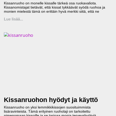
Kissanruoho on monelle kissalle tärkeä osa ruokavaliota.
Kissanomistajat tietävät, että kissat tykkäävät syödä ruohoa ja
monien mielestä tämä on erittäin hyvä merkki siitä, että ne
Lue lisää...
Kissanruohon hyödyt ja käyttö
Kissanruoho on yksi lemmikkikissojen suosituimmista
lisäravinteista. Tämä erityinen ruoholaji on tarkoitettu
nimenomaan kissoille ja se tarjoaa monia terveyshyötyjä.