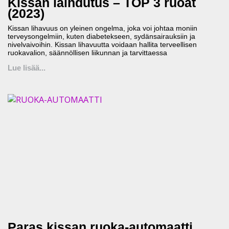
Kissan laihdutus – TOP 3 ruoat
(2023)
Kissan lihavuus on yleinen ongelma, joka voi johtaa moniin
terveysongelmiin, kuten diabetekseen, sydänsairauksiin ja
nivelvaivoihin. Kissan lihavuutta voidaan hallita terveellisen
ruokavalion, säännöllisen liikunnan ja tarvittaessa
Lue lisää...
Paras kissan ruoka-automaatti