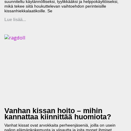
suunniteltu käytännölliseksi, tyylikkääksi ja helppokäyttöiseksi,
mikä tekee siitä houkuttelevan vaihtoehdon perinteisille
kissanhiekkalaatikoille. Se
Lue lisää...
Vanhan kissan hoito – mihin
kannattaa kiinnittää huomiota?
Vanhat kissat ovat arvokkaita perheenjäseniä, joilla on usein
paljon elämänkokemusta ja viisautta ja joita monet ihmiset