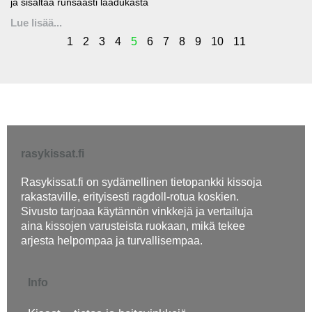
ja sisältää runsaasti laadukasta
Lue lisää...
1
2
3
4
5
6
7
8
9
10
11
rasykissat.fi
Rasykissat.fi on sydämellinen tietopankki kissoja
rakastaville, erityisesti ragdoll-rotua koskien.
Sivusto tarjoaa käytännön vinkkejä ja vertailuja
aina kissojen varusteista ruokaan, mikä tekee
arjesta helpompaa ja turvallisempaa.
Info